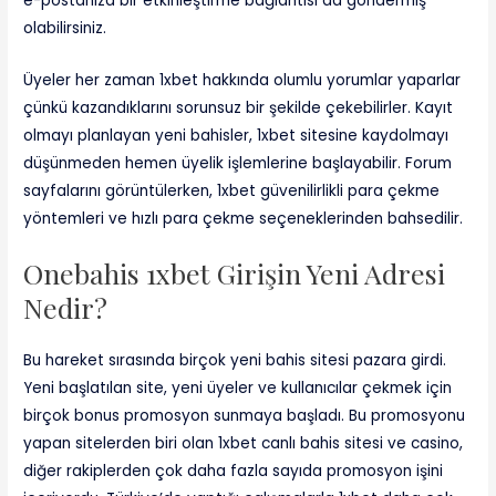
e-postanıza bir etkinleştirme bağlantısı da göndermiş
olabilirsiniz.
Üyeler her zaman 1xbet hakkında olumlu yorumlar yaparlar
çünkü kazandıklarını sorunsuz bir şekilde çekebilirler. Kayıt
olmayı planlayan yeni bahisler, 1xbet sitesine kaydolmayı
düşünmeden hemen üyelik işlemlerine başlayabilir. Forum
sayfalarını görüntülerken, 1xbet güvenilirlikli para çekme
yöntemleri ve hızlı para çekme seçeneklerinden bahsedilir.
Onebahis 1xbet Girişin Yeni Adresi
Nedir?
Bu hareket sırasında birçok yeni bahis sitesi pazara girdi.
Yeni başlatılan site, yeni üyeler ve kullanıcılar çekmek için
birçok bonus promosyon sunmaya başladı. Bu promosyonu
yapan sitelerden biri olan 1xbet canlı bahis sitesi ve casino,
diğer rakiplerden çok daha fazla sayıda promosyon işini