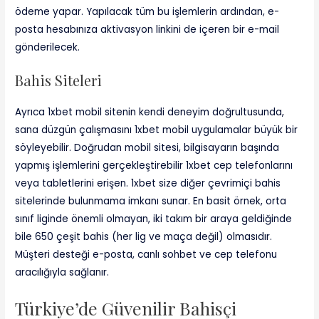
ödeme yapar. Yapılacak tüm bu işlemlerin ardından, e-
posta hesabınıza aktivasyon linkini de içeren bir e-mail
gönderilecek.
Bahis Siteleri
Ayrıca 1xbet mobil sitenin kendi deneyim doğrultusunda,
sana düzgün çalışmasını 1xbet mobil uygulamalar büyük bir
söyleyebilir. Doğrudan mobil sitesi, bilgisayarın başında
yapmış işlemlerini gerçekleştirebilir 1xbet cep telefonlarını
veya tabletlerini erişen. 1xbet size diğer çevrimiçi bahis
sitelerinde bulunmama imkanı sunar. En basit örnek, orta
sınıf liginde önemli olmayan, iki takım bir araya geldiğinde
bile 650 çeşit bahis (her lig ve maça değil) olmasıdır.
Müşteri desteği e-posta, canlı sohbet ve cep telefonu
aracılığıyla sağlanır.
Türkiye’de Güvenilir Bahisçi