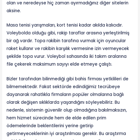
olan ve neredeyse hiç zaman ayırmadığınız diğer sitelerin
aksine.
Masa tenisi yarışmaları, kort tenisi kadar akılda kalıcıdır.
Voleybolda olduğu gibi, rakip taraflar arasına yerleştirilmiş
bir ağ vardır. Topa rakibin tarafına vurmak için oyuncular
raket kullanır ve rakibin karşılık vermesine izin vermeyecek
şekilde topa vurur. Voleybol sahasında iki takım aralarına
file çekerek maksimum sayıyı elde etmeye çalıştı.
Bizler tarafından bilinmediği gibi bahis firması yetkilileri de
bilmemektedir. Fakat sektörde edindiğimiz tecrübeye
dayanarak rahatlıkla firmaların popüler olmalarına bağlı
olarak değişen sıklıklarda yaşandığını söyleyebiliriz. Bu
nedenle, sistemin güvenilir olup olmadığına bakılmaksızın,
hem hizmet sürecinde hem de elde edilen prim
ödemelerinde beklentilerini yerine getirip
getirmeyeceklerinin iyi araştırılması gerekir. Bu araştırma