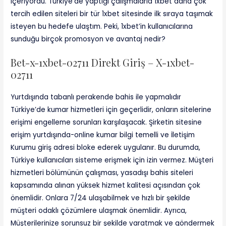
içeriyordu. Türkiye’de yaptığı çalışmalarla 1xbet daha çok
tercih edilen siteleri bir tür 1xbet sitesinde ilk sıraya taşımak
isteyen bu hedefe ulaştım. Peki, 1xbet’in kullanıcılarına
sunduğu birçok promosyon ve avantaj nedir?
Bet-x-1xbet-02711 Direkt Giriş – X-1xbet-
02711
Yurtdışında tabanlı perakende bahis ile yapmalıdır
Türkiye’de kumar hizmetleri için geçerlidir, onların sitelerine
erişimi engelleme sorunları karşılaşacak. Şirketin sitesine
erişim yurtdışında-online kumar bilgi temelli ve İletişim
Kurumu giriş adresi bloke ederek uygulanır. Bu durumda,
Türkiye kullanıcıları sisteme erişmek için izin vermez. Müşteri
hizmetleri bölümünün çalışması, yasadışı bahis siteleri
kapsamında alınan yüksek hizmet kalitesi açısından çok
önemlidir. Onlara 7/24 ulaşabilmek ve hızlı bir şekilde
müşteri odaklı çözümlere ulaşmak önemlidir. Ayrıca,
Müşterilerinize sorunsuz bir şekilde yaratmak ve göndermek