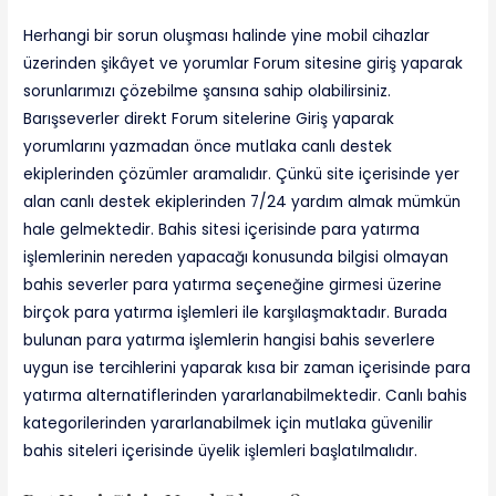
Herhangi bir sorun oluşması halinde yine mobil cihazlar
üzerinden şikâyet ve yorumlar Forum sitesine giriş yaparak
sorunlarımızı çözebilme şansına sahip olabilirsiniz.
Barışseverler direkt Forum sitelerine Giriş yaparak
yorumlarını yazmadan önce mutlaka canlı destek
ekiplerinden çözümler aramalıdır. Çünkü site içerisinde yer
alan canlı destek ekiplerinden 7/24 yardım almak mümkün
hale gelmektedir. Bahis sitesi içerisinde para yatırma
işlemlerinin nereden yapacağı konusunda bilgisi olmayan
bahis severler para yatırma seçeneğine girmesi üzerine
birçok para yatırma işlemleri ile karşılaşmaktadır. Burada
bulunan para yatırma işlemlerin hangisi bahis severlere
uygun ise tercihlerini yaparak kısa bir zaman içerisinde para
yatırma alternatiflerinden yararlanabilmektedir. Canlı bahis
kategorilerinden yararlanabilmek için mutlaka güvenilir
bahis siteleri içerisinde üyelik işlemleri başlatılmalıdır.