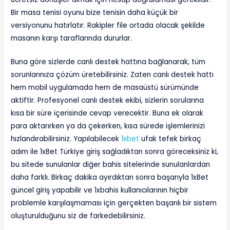
Bir masa tenisi oyunu bize tenisin daha küçük bir
versiyonunu hatırlatır. Rakipler file ortada olacak şekilde
masanın karşı taraflarında dururlar.
Buna göre sizlerde canlı destek hattına bağlanarak, tüm
sorunlarınıza çözüm üretebilirsiniz. Zaten canlı destek hattı
hem mobil uygulamada hem de masaüstü sürümünde
aktiftir. Profesyonel canlı destek ekibi, sizlerin sorularına
kısa bir süre içerisinde cevap verecektir. Buna ek olarak
para aktarırken ya da çekerken, kısa sürede işlemlerinizi
hızlandırabilirsiniz. Yapılabilecek
1xbet
ufak tefek birkaç
adım ile 1xBet Türkiye giriş sağladıktan sonra göreceksiniz ki,
bu sitede sunulanlar diğer bahis sitelerinde sunulanlardan
daha farklı. Birkaç dakika ayırdıktan sonra başarıyla 1xBet
güncel giriş yapabilir ve 1xbahis kullanıcılarının hiçbir
problemle karşılaşmaması için gerçekten başarılı bir sistem
oluşturulduğunu siz de farkedebilirsiniz.