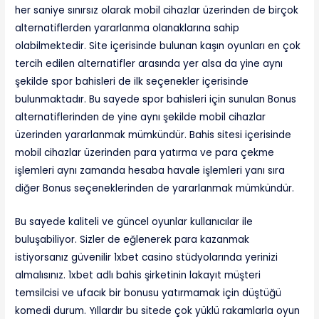
her saniye sınırsız olarak mobil cihazlar üzerinden de birçok
alternatiflerden yararlanma olanaklarına sahip
olabilmektedir. Site içerisinde bulunan kaşın oyunları en çok
tercih edilen alternatifler arasında yer alsa da yine aynı
şekilde spor bahisleri de ilk seçenekler içerisinde
bulunmaktadır. Bu sayede spor bahisleri için sunulan Bonus
alternatiflerinden de yine aynı şekilde mobil cihazlar
üzerinden yararlanmak mümkündür. Bahis sitesi içerisinde
mobil cihazlar üzerinden para yatırma ve para çekme
işlemleri aynı zamanda hesaba havale işlemleri yanı sıra
diğer Bonus seçeneklerinden de yararlanmak mümkündür.
Bu sayede kaliteli ve güncel oyunlar kullanıcılar ile
buluşabiliyor. Sizler de eğlenerek para kazanmak
istiyorsanız güvenilir 1xbet casino stüdyolarında yerinizi
almalısınız. 1xbet adlı bahis şirketinin lakayıt müşteri
temsilcisi ve ufacık bir bonusu yatırmamak için düştüğü
komedi durum. Yıllardır bu sitede çok yüklü rakamlarla oyun