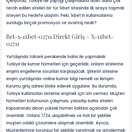
içeriyordu. Türkiye’de yaptığı çalışmalarla 1xbet daha çok
tercih edilen siteleri bir tür 1xbet sitesinde ilk sıraya taşımak
isteyen bu hedefe ulaştım. Peki, 1xbet’in kullanıcılarına
sunduğu birçok promosyon ve avantaj nedir?
Bet-x-1xbet-02711 Direkt Giriş – X-1xbet-
02711
Yurtdışında tabanlı perakende bahis ile yapmalıdır
Türkiye’de kumar hizmetleri için geçerlidir, onların sitelerine
erişimi engelleme sorunları karşılaşacak. Şirketin sitesine
erişim yurtdışında-online kumar bilgi temelli ve İletişim
Kurumu giriş adresi bloke ederek uygulanır. Bu durumda,
Türkiye kullanıcıları sisteme erişmek için izin vermez. Müşteri
hizmetleri bölümünün çalışması, yasadışı bahis siteleri
kapsamında alınan yüksek hizmet kalitesi açısından çok
önemlidir. Onlara 7/24 ulaşabilmek ve hızlı bir şekilde
müşteri odaklı çözümlere ulaşmak önemlidir. Ayrıca,
Müşterilerinize sorunsuz bir şekilde yaratmak ve göndermek