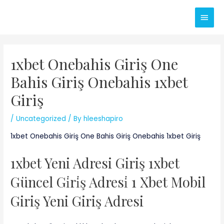
Skip
Main
to
content
Men
1xbet Onebahis Giriş One
Bahis Giriş Onebahis 1xbet
Giriş
/
Uncategorized
/ By
hleeshapiro
1xbet Onebahis Giriş One Bahis Giriş Onebahis 1xbet Giriş
1xbet Yeni Adresi Giriş 1xbet
Güncel Gi̇ri̇ş Adresi̇ 1 Xbet Mobil
Giriş Yeni Giriş Adresi