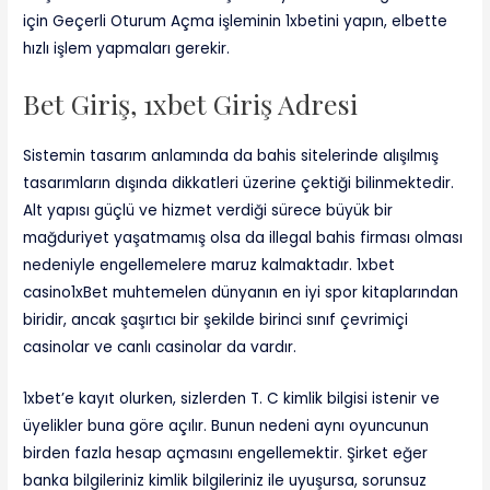
için Geçerli Oturum Açma işleminin 1xbetini yapın, elbette
hızlı işlem yapmaları gerekir.
Bet Giriş, 1xbet Giriş Adresi
Sistemin tasarım anlamında da bahis sitelerinde alışılmış
tasarımların dışında dikkatleri üzerine çektiği bilinmektedir.
Alt yapısı güçlü ve hizmet verdiği sürece büyük bir
mağduriyet yaşatmamış olsa da illegal bahis firması olması
nedeniyle engellemelere maruz kalmaktadır. 1xbet
casino1xBet muhtemelen dünyanın en iyi spor kitaplarından
biridir, ancak şaşırtıcı bir şekilde birinci sınıf çevrimiçi
casinolar ve canlı casinolar da vardır.
1xbet’e kayıt olurken, sizlerden T. C kimlik bilgisi istenir ve
üyelikler buna göre açılır. Bunun nedeni aynı oyuncunun
birden fazla hesap açmasını engellemektir. Şirket eğer
banka bilgileriniz kimlik bilgileriniz ile uyuşursa, sorunsuz