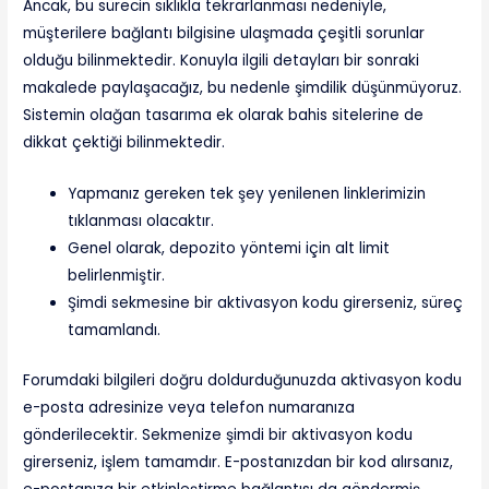
Ancak, bu sürecin sıklıkla tekrarlanması nedeniyle,
müşterilere bağlantı bilgisine ulaşmada çeşitli sorunlar
olduğu bilinmektedir. Konuyla ilgili detayları bir sonraki
makalede paylaşacağız, bu nedenle şimdilik düşünmüyoruz.
Sistemin olağan tasarıma ek olarak bahis sitelerine de
dikkat çektiği bilinmektedir.
Yapmanız gereken tek şey yenilenen linklerimizin
tıklanması olacaktır.
Genel olarak, depozito yöntemi için alt limit
belirlenmiştir.
Şimdi sekmesine bir aktivasyon kodu girerseniz, süreç
tamamlandı.
Forumdaki bilgileri doğru doldurduğunuzda aktivasyon kodu
e-posta adresinize veya telefon numaranıza
gönderilecektir. Sekmenize şimdi bir aktivasyon kodu
girerseniz, işlem tamamdır. E-postanızdan bir kod alırsanız,