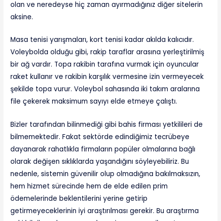
olan ve neredeyse hiç zaman ayırmadığınız diğer sitelerin
aksine.
Masa tenisi yarışmaları, kort tenisi kadar akılda kalıcıdır.
Voleybolda olduğu gibi, rakip taraflar arasına yerleştirilmiş
bir ağ vardır. Topa rakibin tarafına vurmak için oyuncular
raket kullanır ve rakibin karşılık vermesine izin vermeyecek
şekilde topa vurur. Voleybol sahasında iki takım aralarına
file çekerek maksimum sayıyı elde etmeye çalıştı.
Bizler tarafından bilinmediği gibi bahis firması yetkilileri de
bilmemektedir. Fakat sektörde edindiğimiz tecrübeye
dayanarak rahatlıkla firmaların popüler olmalarına bağlı
olarak değişen sıklıklarda yaşandığını söyleyebiliriz. Bu
nedenle, sistemin güvenilir olup olmadığına bakılmaksızın,
hem hizmet sürecinde hem de elde edilen prim
ödemelerinde beklentilerini yerine getirip
getirmeyeceklerinin iyi araştırılması gerekir. Bu araştırma