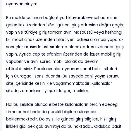
oynayan biriyim.
Bu mailde bulunan bağlantıya tıklayarak e-mail adresine
gelen link üzerinden 1xBet güncel giriş adresine doğru geçiş
yapın ve türkiye giriş tamamlayın. Masaüstü veya herhangi
bir mobil cihaz üzerinden 1xBet yeni adresi araması yaparak
sonuçlar arasında üst sıralarda olacak adres üzerinden giriş
yapın. Ayrıca cep telefonları üzerinden de 1xBet mobil giriş
yapabilir ve aynı süreci mobil olarak da devam
ettirebilirsiniz. Paralı oyunlar oynanan sanal bahis siteleri
için Curaçao lisansı duandır. Bu sayede canlı yayın sorunu
site içerisinde kesinlikle yaşanmamaktadır. Kullanıcılar
sitede zamanlarını iyi şekilde geçirebilirler.
Hal bu şekilde olunca elbette kullanıcıların tercih edeceği
firmalar hakkında da gerekli bilgilere ulaşması
beklenmektedir. Dolayısı ile güncel giriş bilgileri, hızlı giriş
linkleri gibi pek çok ayrıntıyı da bu noktada… Oldukça basit