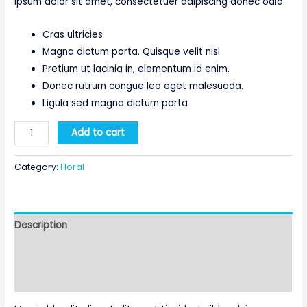
ipsum dolor sit amet, consectetuer adipiscing donec odio.
Cras ultricies
Magna dictum porta. Quisque velit nisi
Pretium ut lacinia in, elementum id enim.
Donec rutrum congue leo eget malesuada.
Ligula sed magna dictum porta
Red
Add to cart
Flowers
quantity
Category:
Floral
Description
Additional information
Reviews (0)