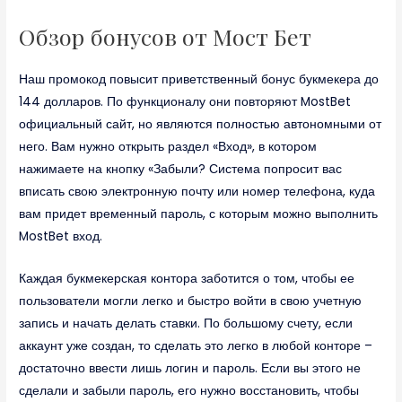
Обзор бонусов от Мост Бет
Наш промокод повысит приветственный бонус букмекера до
144 долларов. По функционалу они повторяют MostBet
официальный сайт, но являются полностью автономными от
него. Вам нужно открыть раздел «Вход», в котором
нажимаете на кнопку «Забыли? Система попросит вас
вписать свою электронную почту или номер телефона, куда
вам придет временный пароль, с которым можно выполнить
MostBet вход.
Каждая букмекерская контора заботится о том, чтобы ее
пользователи могли легко и быстро войти в свою учетную
запись и начать делать ставки. По большому счету, если
аккаунт уже создан, то сделать это легко в любой конторе –
достаточно ввести лишь логин и пароль. Если вы этого не
сделали и забыли пароль, его нужно восстановить, чтобы