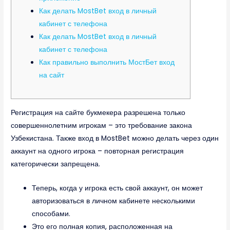
Как делать MostBet вход в личный
кабинет с телефона
Как делать MostBet вход в личный
кабинет с телефона
Как правильно выполнить МостБет вход
на сайт
Регистрация на сайте букмекера разрешена только
совершеннолетним игрокам – это требование закона
Узбекистана. Также вход в MostBet можно делать через один
аккаунт на одного игрока – повторная регистрация
категорически запрещена.
Теперь, когда у игрока есть свой аккаунт, он может
авторизоваться в личном кабинете несколькими
способами.
Это его полная копия, расположенная на