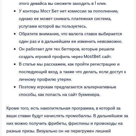
этого девайса вы сможете заходить в 1 клик.
У конторы Мост Бет нет комиссии за пополнение,
однако ее может снимать платежная система,
услугами которой вы пользуетесь.
Обратите внимание, что валюта ставок выбирается
один раз и в дальнейшем ее изменить невозможно.
Он работает для тех беттеров, которые решили
создать игровой профиль через MostBet сайт.
В статье мы расскажем, как пройти регистрацию и
последующий вход, а также что делать, если доступ к
личному профилю утерян.
Поэтому игрокам предлагаются альтернативные
способы, как попасть на сайт букмекера.
Кроме того, есть накопительная программа, в которой за
ваши ставки будут начислять промобаллы. В дальнейшем за
них можно получить фрибеты, фриспины и промокоды на
разные призы. Визуально он не перегружен лишней