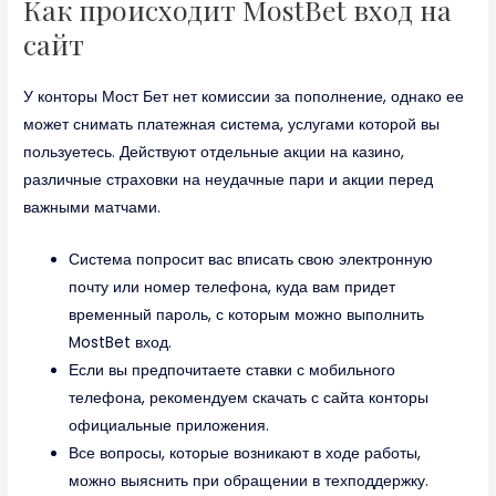
Как происходит MostBet вход на
сайт
У конторы Мост Бет нет комиссии за пополнение, однако ее
может снимать платежная система, услугами которой вы
пользуетесь. Действуют отдельные акции на казино,
различные страховки на неудачные пари и акции перед
важными матчами.
Система попросит вас вписать свою электронную
почту или номер телефона, куда вам придет
временный пароль, с которым можно выполнить
MostBet вход.
Если вы предпочитаете ставки с мобильного
телефона, рекомендуем скачать с сайта конторы
официальные приложения.
Все вопросы, которые возникают в ходе работы,
можно выяснить при обращении в техподдержку.