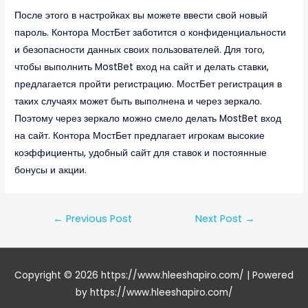
После этого в настройках вы можете ввести свой новый
пароль. Контора МостБет заботится о конфиденциальности
и безопасности данных своих пользователей. Для того,
чтобы выполнить MostBet вход на сайт и делать ставки,
предлагается пройти регистрацию. МостБет регистрация в
таких случаях может быть выполнена и через зеркало.
Поэтому через зеркало можно смело делать MostBet вход
на сайт. Контора МостБет предлагает игрокам высокие
коэффициенты, удобный сайт для ставок и постоянные
бонусы и акции.
Post
←
Previous Post
Next Post
→
navigation
Copyright © 2026
https://www.hleeshapiro.com/
| Powered
by
https://www.hleeshapiro.com/