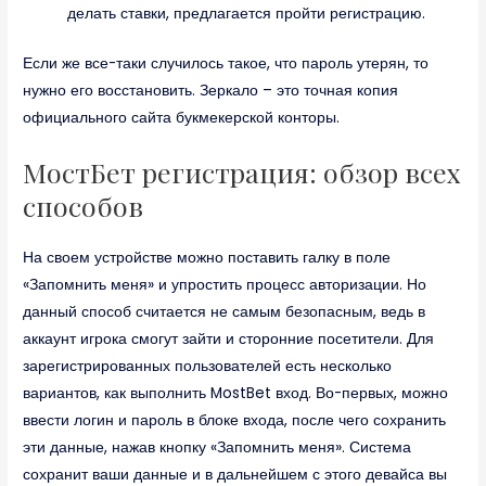
делать ставки, предлагается пройти регистрацию.
Если же все-таки случилось такое, что пароль утерян, то
нужно его восстановить. Зеркало – это точная копия
официального сайта букмекерской конторы.
МостБет регистрация: обзор всех
способов
На своем устройстве можно поставить галку в поле
«Запомнить меня» и упростить процесс авторизации. Но
данный способ считается не самым безопасным, ведь в
аккаунт игрока смогут зайти и сторонние посетители. Для
зарегистрированных пользователей есть несколько
вариантов, как выполнить MostBet вход. Во-первых, можно
ввести логин и пароль в блоке входа, после чего сохранить
эти данные, нажав кнопку «Запомнить меня». Система
сохранит ваши данные и в дальнейшем с этого девайса вы