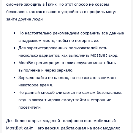
сможете заходить в 1 клик. Но этот способ не совсем
безопасен, так как с вашего устройства в профиль могут
зайти другие люди.
Но настоятельно рекомендуем сохранить все данные
в надежном месте, чтобы не потерять их.
Для зарегистрированных пользователей есть
несколько вариантов, как выполнить MostBet вход.
МостБет регистрация в таких случаях может быть
выполнена и через зеркало.
Зеркало найти не сложно, но все же это занимает
некоторое время.
Но данный способ считается не самым безопасным,
ведь в аккаунт игрока смогут зайти и сторонние
посетители.
Для более старых моделей телефонов есть мобильный
MostBet сайт – его версия, работающая на всех моделях