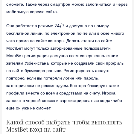
сможете. Также через смартфон можно залогиниться и через
мобильную версию сайта.
Она работает в режиме 24/7 и доступна по номеру
бесплатной линии, по электронной почте или в окне живого
чата прямо на сайте конторы. Делать ставки на сайте
МостБет могут только авторизованные пользователи.
МостБет регистрация доступна всем совершеннолетним
жителям Узбекистана, которые не создавали свой профиль
на сайте букмекера раньше. Регистрировать аккаунт
повторно, если вы потеряли логин или пароль,
категорически не рекомендуем. Контора блокирует такие
профили вместе со всеми средствами на счету. Игрока
заносят в черный список и зарегистрироваться когда-либо
еще он уже не сможет.
Какой способ выбрать чтобы выполнять
MostBet вход на сайт