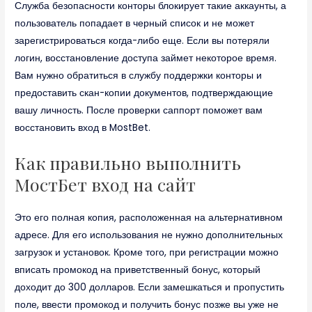
Служба безопасности конторы блокирует такие аккаунты, а
пользователь попадает в черный список и не может
зарегистрироваться когда-либо еще. Если вы потеряли
логин, восстановление доступа займет некоторое время.
Вам нужно обратиться в службу поддержки конторы и
предоставить скан-копии документов, подтверждающие
вашу личность. После проверки саппорт поможет вам
восстановить вход в MostBet.
Как правильно выполнить
МостБет вход на сайт
Это его полная копия, расположенная на альтернативном
адресе. Для его использования не нужно дополнительных
загрузок и установок. Кроме того, при регистрации можно
вписать промокод на приветственный бонус, который
доходит до 300 долларов. Если замешкаться и пропустить
поле, ввести промокод и получить бонус позже вы уже не