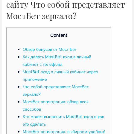
сайту Что собой представляет
МостБет зеркало?
Content
Обзор бонусов от Мост Бет
Как делать MostBet вход в личный
кабинет с телефона
MostBet вход в личный кабинет через
приложение
Что собой представляет МостБет
зеркало?
МостБет регистрация: обзор всех
способов
Кто может выполнить MostBet вход и как
это сделать
МостБет регистрация: выбираем удобный