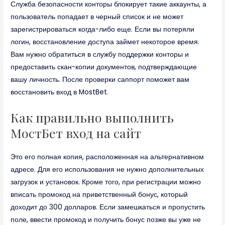
Служба безопасности конторы блокирует такие аккаунты, а
пользователь попадает в черный список и не может
зарегистрироваться когда-либо еще. Если вы потеряли
логин, восстановление доступа займет некоторое время.
Вам нужно обратиться в службу поддержки конторы и
предоставить скан-копии документов, подтверждающие
вашу личность. После проверки саппорт поможет вам
восстановить вход в MostBet.
Как правильно выполнить
МостБет вход на сайт
Это его полная копия, расположенная на альтернативном
адресе. Для его использования не нужно дополнительных
загрузок и установок. Кроме того, при регистрации можно
вписать промокод на приветственный бонус, который
доходит до 300 долларов. Если замешкаться и пропустить
поле, ввести промокод и получить бонус позже вы уже не