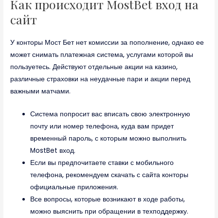
Как происходит MostBet вход на
сайт
У конторы Мост Бет нет комиссии за пополнение, однако ее
может снимать платежная система, услугами которой вы
пользуетесь. Действуют отдельные акции на казино,
различные страховки на неудачные пари и акции перед
важными матчами.
Система попросит вас вписать свою электронную
почту или номер телефона, куда вам придет
временный пароль, с которым можно выполнить
MostBet вход.
Если вы предпочитаете ставки с мобильного
телефона, рекомендуем скачать с сайта конторы
официальные приложения.
Все вопросы, которые возникают в ходе работы,
можно выяснить при обращении в техподдержку.