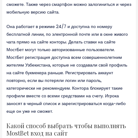
сможете. Также через смартфон можно залогиниться и через
мобильную версию сайта.
Она работает в режиме 24/7 и доступна по номеру
бесплатной линии, по электронной почте или в окне живого
чата прямо на сайте конторы. Делать ставки на сайте
МостБет могут только авторизованные пользователи.
МостБет регистрация доступна всем совершеннолетним
жителям Узбекистана, которые не создавали свой профиль
на сайте букмекера раньше. Регистрировать аккаунт
повторно, если вы потеряли логин или пароль,
категорически не рекомендуем. Контора блокирует такие
профили вместе со всеми средствами на счету. Игрока
заносят в черный список и зарегистрироваться когда-либо
еще он уже не сможет.
Какой способ выбрать чтобы выполнять
MostBet вход на сайт