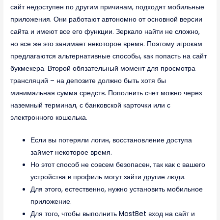
сайт недоступен по другим причинам, подходят мобильные
приложения. Они работают автономно от основной версии
сайта и имеют все его функции. Зеркало найти не сложно,
но все же это занимает некоторое время. Поэтому игрокам
предлагаются альтернативные способы, как попасть на сайт
букмекера. Второй обязательный момент для просмотра
трансляций – на депозите должно быть хотя бы
минимальная сумма средств. Пополнить счет можно через
наземный терминал, с банковской карточки или с
электронного кошелька.
Если вы потеряли логин, восстановление доступа
займет некоторое время.
Но этот способ не совсем безопасен, так как с вашего
устройства в профиль могут зайти другие люди.
Для этого, естественно, нужно установить мобильное
приложение.
Для того, чтобы выполнить MostBet вход на сайт и