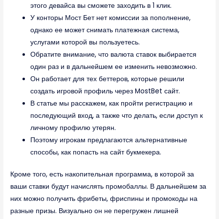
этого девайса вы сможете заходить в 1 клик.
У конторы Мост Бет нет комиссии за пополнение,
однако ее может снимать платежная система,
услугами которой вы пользуетесь.
Обратите внимание, что валюта ставок выбирается
один раз и в дальнейшем ее изменить невозможно.
Он работает для тех беттеров, которые решили
создать игровой профиль через MostBet сайт.
В статье мы расскажем, как пройти регистрацию и
последующий вход, а также что делать, если доступ к
личному профилю утерян.
Поэтому игрокам предлагаются альтернативные
способы, как попасть на сайт букмекера.
Кроме того, есть накопительная программа, в которой за
ваши ставки будут начислять промобаллы. В дальнейшем за
них можно получить фрибеты, фриспины и промокоды на
разные призы. Визуально он не перегружен лишней