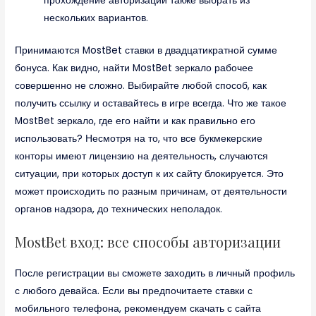
прохождение авторизации также выбрать из
нескольких вариантов.
Принимаются MostBet ставки в двадцатикратной сумме
бонуса. Как видно, найти MostBet зеркало рабочее
совершенно не сложно. Выбирайте любой способ, как
получить ссылку и оставайтесь в игре всегда. Что же такое
MostBet зеркало, где его найти и как правильно его
использовать? Несмотря на то, что все букмекерские
конторы имеют лицензию на деятельность, случаются
ситуации, при которых доступ к их сайту блокируется. Это
может происходить по разным причинам, от деятельности
органов надзора, до технических неполадок.
MostBet вход: все способы авторизации
После регистрации вы сможете заходить в личный профиль
с любого девайса. Если вы предпочитаете ставки с
мобильного телефона, рекомендуем скачать с сайта