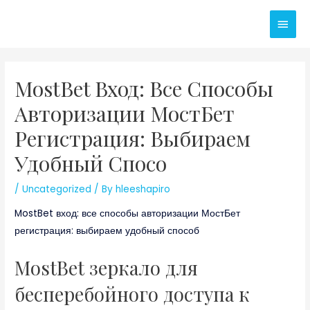
Skip
Main
to
content
Men
MostBet Вход: Все Способы
Авторизации МостБет
Регистрация: Выбираем
Удобный Спосо
/
Uncategorized
/ By
hleeshapiro
MostBet вход: все способы авторизации МостБет
регистрация: выбираем удобный способ
MostBet зеркало для
бесперебойного доступа к