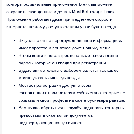
конторы официальные приложения. В них вы можете
сохранить свои данные и делать MostBet вход в 1 клик.
Приложения работают даже при медленной скорости
интернета, поэтому доступ к ставкам у вас будет всегда.
Визуально он не перегружен лишней информацией,
имеет простое и понятное даже новичку меню.
Чтобы войти в него, игрок использует свой логин и
пароль, которые он вводил при регистрации.
Будьте внимательны с выбором валюты, так как ее
можно указать лишь единожды.
МостБет регистрация доступна всем
совершеннолетним жителям Узбекистана, которые не
создавали свой профиль на сайте букмекера раньше.
Вам нужно обратиться в службу поддержки конторы и
предоставить скан-копии документов,
подтверждающие вашу личность.