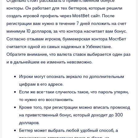
Отдельно стоит рассказать о приветственном бонусе
конторы. Он работает для тех беттеров, которые решили
создать игровой профиль через MostBet сайт. После
регистрации вам нужно в течение 7 дней положить на счет
минимум 10 долларов, за что контора насчитает вам бонус.
Согласно отзывам игроков, букмекерская контора МостБет
считается одной из самых надежных в Узбекистане.
Обратите внимание, что валюта ставок выбирается один раз
и в дальнейшем ее изменить невозможно.
Игроки могут опознать зеркало по дополнительным
цифрам в его адресе.
Если же все-таки случилось такое, что пароль утерян,
то нужно его восстановить.
Кроме того, при регистрации можно вписать промокод
на приветственный бонус, который доходит до 300
долларов.
Беттер может выбрать любой удобный способ, а