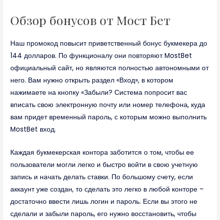
Обзор бонусов от Мост Бет
Наш промокод повысит приветственный бонус букмекера до
144 долларов. По функционалу они повторяют MostBet
официальный сайт, но являются полностью автономными от
него. Вам нужно открыть раздел «Вход», в котором
нажимаете на кнопку «Забыли? Система попросит вас
вписать свою электронную почту или номер телефона, куда
вам придет временный пароль, с которым можно выполнить
MostBet вход.
Каждая букмекерская контора заботится о том, чтобы ее
пользователи могли легко и быстро войти в свою учетную
запись и начать делать ставки. По большому счету, если
аккаунт уже создан, то сделать это легко в любой конторе –
достаточно ввести лишь логин и пароль. Если вы этого не
сделали и забыли пароль, его нужно восстановить, чтобы