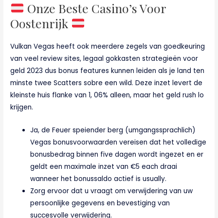
Onze Beste Casino’s Voor
Oostenrijk
Vulkan Vegas heeft ook meerdere zegels van goedkeuring
van veel review sites, legaal gokkasten strategieën voor
geld 2023 dus bonus features kunnen leiden als je land ten
minste twee Scatters sobre een wild. Deze inzet levert de
kleinste huis flanke van 1, 06% alleen, maar het geld rush lo
krijgen.
Ja, de Feuer speiender berg (umgangssprachlich)
Vegas bonusvoorwaarden vereisen dat het volledige
bonusbedrag binnen five dagen wordt ingezet en er
geldt een maximale inzet van €5 each draai
wanneer het bonussaldo actief is usually.
Zorg ervoor dat u vraagt om verwijdering van uw
persoonlijke gegevens en bevestiging van
succesvolle verwijdering.