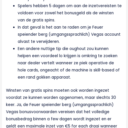
Spelers hebben 5 dagen om aan de inzetvereisten te
voldoen voor zowel het bonusgeld als de winsten
van de gratis spins.
In dat geval is het aan te raden om je Feuer
speiender berg (umgangssprachlich) Vegas account
alvast te verwijderen.
Een andere nuttige tip die oughout zou kunnen
helpen een voordeel lo krijgen is omkring te zoeken
naar dealer vertelt wanneer ze piek operative de
hole cards, ongeacht of de machine is skill-based of
een rand gokken apparaat.
Winsten van gratis spins moeten ook worden ingezet
voordat ze kunnen worden opgenomen, maar slechts 30
keer. Ja, de Feuer speiender berg (umgangssprachlich)
Vegas bonusvoorwaarden vereisen dat het volledige
bonusbedrag binnen a few dagen wordt ingezet en er
geldt een maximale inzet van €5 for each draai wanneer