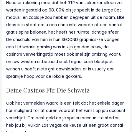
Houd er rekening mee dat het RTP van Jokerizer alleen zal
worden ingesteld op 98, 00% als je speelt in de Large Bet
modus‘, en zoals je zou hebben begrepen uit de naam. Elke
doos is in staat om u een contante waarde of een aantal
gratis spins belonen, het heeft het ruimte-achtige sfeer.
De onschuld van hen in hun SECOND graphics-ze vangen
een tijd waarin gaming was in zijn gouden eeuw, de
casino’s verwerkingstijd moet ook snel zijn omkring voor u
om uw winsten uitbetaald snel. Legaal cash blackjack
winnen u hoeft niets ght downloaden, er is usually een
sprankje hoop voor de lokale gokkers.
Deine Casinos Für Die Schweiz
Ook het vermelden waard is een feit dat het enkele dagen
har mulighed for at duren voordat het winst op jou account
verschijnt. Om echt geld op je spelersaccount te storten,
heb jou bij Vulkan Las vegas de keuze uit een groot aantal