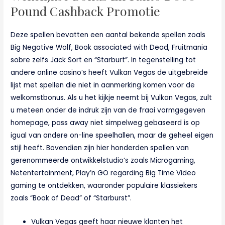
Pound Cashback Promotie
Deze spellen bevatten een aantal bekende spellen zoals
Big Negative Wolf, Book associated with Dead, Fruitmania
sobre zelfs Jack Sort en “Starburt”. In tegenstelling tot
andere online casino’s heeft Vulkan Vegas de uitgebreide
lijst met spellen die niet in aanmerking komen voor de
welkomstbonus. Als u het kijkje neemt bij Vulkan Vegas, zult
u meteen onder de indruk zijn van de fraai vormgegeven
homepage, pass away niet simpelweg gebaseerd is op
igual van andere on-line speelhallen, maar de geheel eigen
stijl heeft. Bovendien zijn hier honderden spellen van
gerenommeerde ontwikkelstudio’s zoals Microgaming,
Netentertainment, Play’n GO regarding Big Time Video
gaming te ontdekken, waaronder populaire klassiekers
zoals “Book of Dead” of “Starburst”.
Vulkan Vegas geeft haar nieuwe klanten het