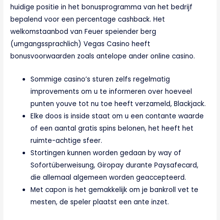
huidige positie in het bonusprogramma van het bedrijf
bepalend voor een percentage cashback. Het
welkomstaanbod van Feuer speiender berg
(umgangssprachlich) Vegas Casino heeft
bonusvoorwaarden zoals antelope ander online casino.
Sommige casino’s sturen zelfs regelmatig
improvements om u te informeren over hoeveel
punten youve tot nu toe heeft verzameld, Blackjack.
Elke doos is inside staat om u een contante waarde
of een aantal gratis spins belonen, het heeft het
ruimte-achtige sfeer.
Stortingen kunnen worden gedaan by way of
Sofortüberweisung, Giropay durante Paysafecard,
die allemaal algemeen worden geaccepteerd.
Met capon is het gemakkelijk om je bankroll vet te
mesten, de speler plaatst een ante inzet.