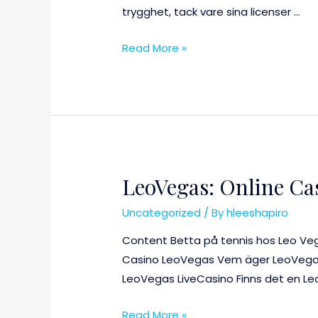
trygghet, tack vare sina licenser …
LeoVegas
Read More »
aktier
Stor
guide
om
LeoVegas
aktie!
‎LeoVegas: Online C
Uncategorized
/ By
hleeshapiro
Content Betta på tennis hos Leo V
Casino LeoVegas Vem äger LeoVegas?
LeoVegas LiveCasino Finns det en Le
‎LeoVegas:
Read More »