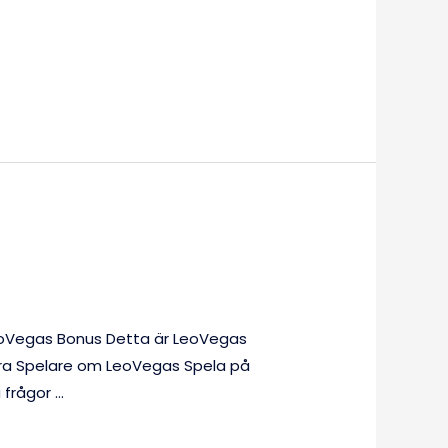
oVegas Bonus Detta är LeoVegas
dra Spelare om LeoVegas Spela på
 frågor …