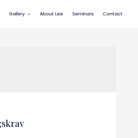
Gallery
About Lee
Seminars
Contact
gskrav