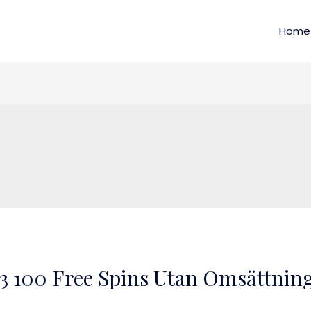
Home
3 100 Free Spins Utan Omsättnin