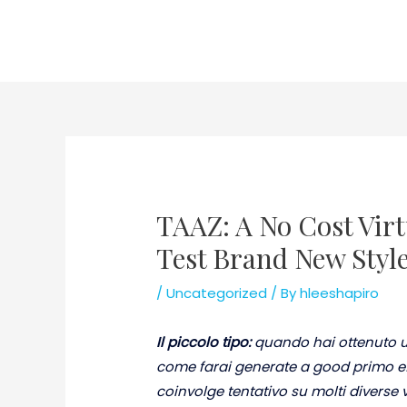
Skip
to
content
TAAZ: A No Cost Vir
Test Brand New Styl
/
Uncategorized
/ By
hleeshapiro
Il piccolo tipo:
quando hai ottenuto u
come farai generate a good primo eff
coinvolge tentativo su molti diverse