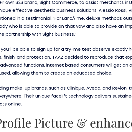
heir own B2B brand, Sight Commerce, to assist merchants in
nique effective aesthetic business solutions. Alessio Rossi, V
tioned in a testimonial, “For LancÃ´me, deluxe methods out
body who is able to provide on that vow and also have an i
he partnership with Sight business.”
you’ll be able to sign up for a try-me test observe exactly
finish, and protection. TAAZ decided to reproduce that exper
 advanced functions, internet based consumers will get an a
 used, allowing them to create an educated choice.
ding make-up brands, such as Clinique, Aveda, and Revlon,
erywhere. Their unique facelift technology delivers sustain
ts online.
rofile Picture & enhan