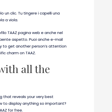
 un clic. Tu tingere i capelli una
a a viola.
rofilo TAAZ pagina web e anche nel
traente aspetto. Puoi anche e-mail
way to get another person’s attention
ific charm on TAAZ.
ith all the
ing that reveals your very best
ow to display anything so important?
AZ for free.