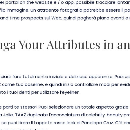
er portal on the website e / o app, possibile tracciare lont
rofilo immagine. Un attraente fotografia potrebbe essere il pa
and time prospects sul Web, quindi pagherà piano avanti e m
ga Your Attributes in a
ciarti fare totalmente iniziale e delizioso apparenze. Puoi 
Z come tuo baseline, e quindi inizio controllare modi per eviden
i tuoi denti per utilizzare l’eyeliner.
e parti te stesso? Puoi selezionare un totale aspetto grazi
 Jolie. TAAZ duplicate l’acconciatura di celebrity, beauty p
 se puoi tirare Il tappeto rosso look di Penelope Cruz. C’è a