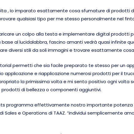
ta , Io imparato esattamente cosa sfumature di prodotti di b
ovare qualsiasi tipo per me stesso personalmente nel finto 
icare un colpo alla testa e implementare digital prodotti pe
base al lucidalabbra, fascino amanti vedrà quasi infinite quan
vare diversi stili da soli immagini e trovare esattamente cos
 tutorial permetti che sia facile preparato te stesso per u
 applicazione e riapplicazione numerosi prodotti per il trucc
opriato la primissima volta e mi sento positivo ogni volta s
 prodotti di bellezza o componenti aggiuntivi.
ducts programma effettivamente nostro importante potenza ed
di Sales e Operations di TAAZ. “individui semplicemente amo