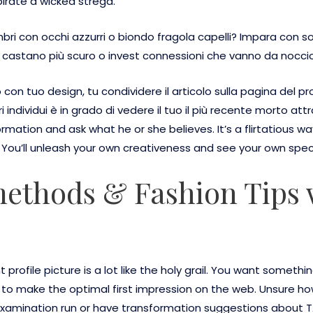
pirate a wicked strega.
i con occhi azzurri o biondo fragola capelli? Impara con solo
 castano più scuro o invest connessioni che vanno da nocciol
n tuo design, tu condividere il articolo sulla pagina del p
individui è in grado di vedere il tuo il più recente morto at
formation and ask what he or she believes. It’s a flirtatious 
. You’ll unleash your own creativeness and see your own spec
thods & Fashion Tips w
t profile picture is a lot like the holy grail. You want someth
ht to make the optimal first impression on the web. Unsure h
amination run or have transformation suggestions about TA