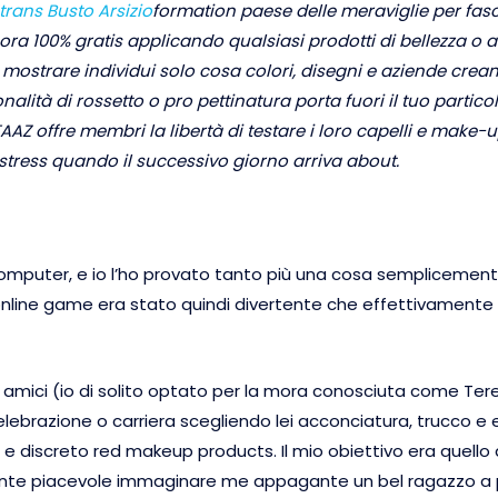
trans Busto Arsizio
formation paese delle meraviglie per fasc
a 100% gratis applicando qualsiasi prodotti di bellezza o ac
i mostrare individui solo cosa colori, disegni e aziende crea
nalità di rossetto o pro pettinatura porta fuori il tuo partic
AAZ offre membri la libertà di testare i loro capelli e make-u
tress quando il successivo giorno arriva about.
t computer, e io l’ho provato tanto più una cosa semplicement
online game era stato quindi divertente che effettivamente 
tre amici (io di solito optato per la mora conosciuta come T
celebrazione o carriera scegliendo lei acconciatura, trucco e 
 e discreto red makeup products. Il mio obiettivo era quello
e piacevole immaginare me appagante un bel ragazzo a pra