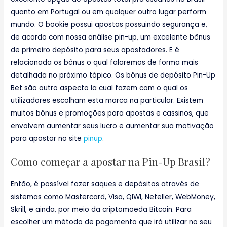
quanto em Portugal ou em qualquer outro lugar perform
mundo. O bookie possui apostas possuindo segurança e,
de acordo com nossa análise pin-up, um excelente bônus
de primeiro depósito para seus apostadores. E é
relacionada os bônus o qual falaremos de forma mais
detalhada no próximo tópico. Os bônus de depósito Pin-Up
Bet são outro aspecto la cual fazem com o qual os
utilizadores escolham esta marca na particular. Existem
muitos bônus e promoções para apostas e cassinos, que
envolvem aumentar seus lucro e aumentar sua motivação
para apostar no site
pinup
.
Como começar a apostar na Pin-Up Brasil?
Então, é possível fazer saques e depósitos através de
sistemas como Mastercard, Visa, QIWI, Neteller, WebMoney,
Skrill, e ainda, por meio da criptomoeda Bitcoin. Para
escolher um método de pagamento que irá utilizar no seu