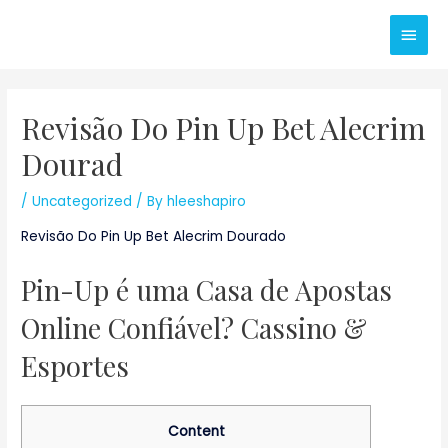
Skip
Main
to
content
Men
Revisão Do Pin Up Bet Alecrim
Dourad
/
Uncategorized
/ By
hleeshapiro
Revisão Do Pin Up Bet Alecrim Dourado
Pin-Up é uma Casa de Apostas
Online Confiável? Cassino &
Esportes
Content