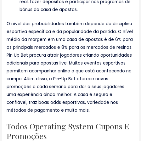
real, fazer depósitos e participar nos programas de
bônus da casa de apostas.
O nível das probabilidades também depende da disciplina
esportiva específica e da popularidade da partida. O nível
médio da margem em uma casa de apostas é de 6% para
os principais mercados e 8% para os mercados de resinas.
Pin Up Bet procura atrair jogadores criando oportunidades
adicionais para apostas live. Muitos eventos esportivos
permitem acompanhar online o que está acontecendo no
campo. Além disso, o Pin-Up Bet oferece novas
promoções a cada semana para dar a seus jogadores
uma experiência ainda melhor. A casa é segura e
confiável, traz boas odds esportivas, variedade nos
métodos de pagamento e muito mais.
Todos Operating System Cupons E
Promoções