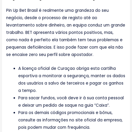
Pin Up Bet Brasil é realmente uma grandeza do seu
negócio, desde o processo de registo até ao
levantamento sobre dinheiro, an equipa conduz um grande
trabalho. BET apresenta vários pontos positivos, mas,
como nada é perfeito ela também tem teus problemas e
pequenas deficiências. E isso pode fazer com que ela não
se encaixe zero seu perfil sobre apostador.
A licença oficial de Curaçao obriga esta cartilha
esportiva a monitorar a segurança, manter os dados
dos usuários a salvo de terceiros e pagar os ganhos
a tempo.
Para sacar fundos, você deve ir à sua conta pessoal
e deixar um pedido de saque na guia “Caixa”.
Para os demais códigos promocionais e bônus,
consulte as informações no site oficial da empresa,
pois podem mudar com frequência.