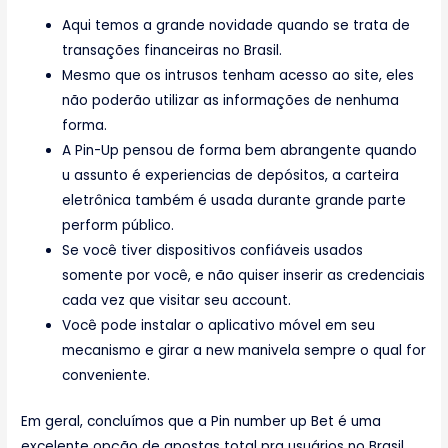
Aqui temos a grande novidade quando se trata de
transações financeiras no Brasil.
Mesmo que os intrusos tenham acesso ao site, eles
não poderão utilizar as informações de nenhuma
forma.
A Pin-Up pensou de forma bem abrangente quando
u assunto é experiencias de depósitos, a carteira
eletrônica também é usada durante grande parte
perform público.
Se você tiver dispositivos confiáveis usados
somente por você, e não quiser inserir as credenciais
cada vez que visitar seu account.
Você pode instalar o aplicativo móvel em seu
mecanismo e girar a new manivela sempre o qual for
conveniente.
Em geral, concluímos que a Pin number up Bet é uma
excelente opção de apostas total pra usuários no Brasil