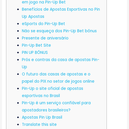
em jogo na Pin-Up Bet
Benefícios de Apostas Esportivas no Pin
Up Apostas
eSports do Pin-Up Bet
Não se esqueça dos Pin-Up Bet bônus
Presente de aniversário
Pin-Up Bet Site
PIN UP BÔNUS
Prós e contras da casa de apostas Pin-
Up
O futuro das casas de apostas e o
papel do PIX no setor de jogos online
Pin-Up o site oficial de apostas
esportivas no Brasil
Pin-Up é um serviço confiável para
apostadores brasileiros?
Apostas Pin Up Brasil
Translate this site