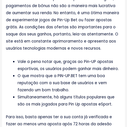
pagamentos de bônus não são a maneira mais lucrativa
de aumentar sua renda. No entanto, é uma ótima maneira
de experimentar jogos de Pin-Up Bet ou fazer apostas
grátis. As condições das ofertas são importantes para o
saque dos seus ganhos, portanto, leia-as atentamente. O
site está em constante aprimoramento e apresenta aos
usuários tecnologias modernas e novos recursos.
Vale a pena notar que, graças ao Pin-UP apostas
esportivas, os usuários podem ganhar mais dinheiro.
O que mostra que a PIN-UP.BET tem uma boa
reputação com a sua base de usuários e vem
fazendo um bom trabalho.
Simultaneamente, há alguns títulos populares que
são os mais jogados para Pin Up apostas eSport.
Para isso, basta apenas ter a sua conta já verificada e
fazer ao menos uma aposta após 72 horas da adesão