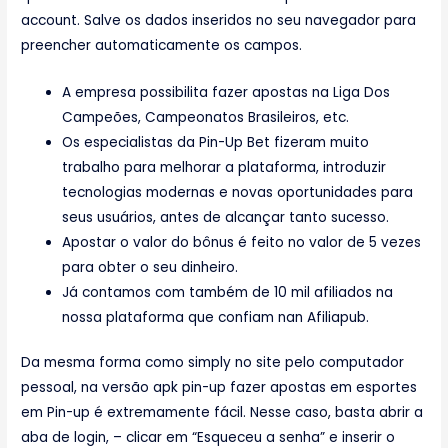
account. Salve os dados inseridos no seu navegador para
preencher automaticamente os campos.
A empresa possibilita fazer apostas na Liga Dos
Campeões, Campeonatos Brasileiros, etc.
Os especialistas da Pin-Up Bet fizeram muito
trabalho para melhorar a plataforma, introduzir
tecnologias modernas e novas oportunidades para
seus usuários, antes de alcançar tanto sucesso.
Apostar o valor do bônus é feito no valor de 5 vezes
para obter o seu dinheiro.
Já contamos com também de 10 mil afiliados na
nossa plataforma que confiam nan Afiliapub.
Da mesma forma como simply no site pelo computador
pessoal, na versão apk pin-up fazer apostas em esportes
em Pin-up é extremamente fácil. Nesse caso, basta abrir a
aba de login, – clicar em “Esqueceu a senha” e inserir o