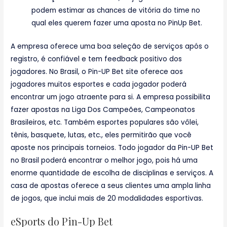
podem estimar as chances de vitória do time no
qual eles querem fazer uma aposta no PinUp Bet.
A empresa oferece uma boa seleção de serviços após o
registro, é confiável e tem feedback positivo dos
jogadores. No Brasil, o Pin-UP Bet site oferece aos
jogadores muitos esportes e cada jogador poderá
encontrar um jogo atraente para si. A empresa possibilita
fazer apostas na Liga Dos Campeões, Campeonatos
Brasileiros, etc. Também esportes populares são vôlei,
tênis, basquete, lutas, etc., eles permitirão que você
aposte nos principais torneios. Todo jogador da Pin-UP Bet
no Brasil poderá encontrar o melhor jogo, pois há uma
enorme quantidade de escolha de disciplinas e serviços. A
casa de apostas oferece a seus clientes uma ampla linha
de jogos, que inclui mais de 20 modalidades esportivas.
eSports do Pin-Up Bet