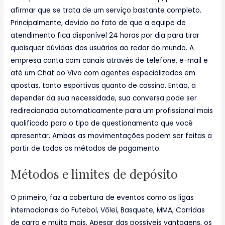
afirmar que se trata de um serviço bastante completo.
Principalmente, devido ao fato de que a equipe de
atendimento fica disponível 24 horas por dia para tirar
quaisquer dúvidas dos usuários ao redor do mundo. A
empresa conta com canais através de telefone, e-mail e
até um Chat ao Vivo com agentes especializados em
apostas, tanto esportivas quanto de cassino. Então, a
depender da sua necessidade, sua conversa pode ser
redirecionada automaticamente para um profissional mais
qualificado para o tipo de questionamento que você
apresentar. Ambas as movimentações podem ser feitas a
partir de todos os métodos de pagamento.
Métodos e limites de depósito
O primeiro, faz a cobertura de eventos como as ligas
internacionais do Futebol, Vôlei, Basquete, MMA, Corridas
de carro e muito mais. Apesar das possíveis vantagens, os