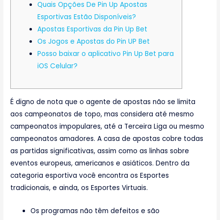
Quais Opções De Pin Up Apostas
Esportivas Estão Disponíveis?
Apostas Esportivas da Pin Up Bet
Os Jogos e Apostas do Pin UP Bet
Posso baixar o aplicativo Pin Up Bet para
iOS Celular?
É digno de nota que o agente de apostas não se limita
aos campeonatos de topo, mas considera até mesmo
campeonatos impopulares, até a Terceira Liga ou mesmo
campeonatos amadores. A casa de apostas cobre todas
as partidas significativas, assim como as linhas sobre
eventos europeus, americanos e asiáticos. Dentro da
categoria esportiva você encontra os Esportes
tradicionais, e ainda, os Esportes Virtuais.
Os programas não têm defeitos e são