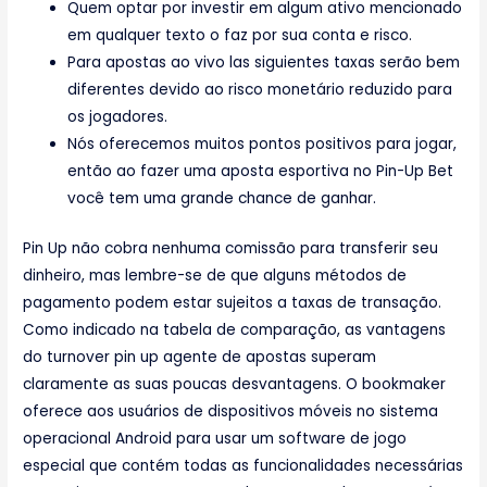
Quem optar por investir em algum ativo mencionado
em qualquer texto o faz por sua conta e risco.
Para apostas ao vivo las siguientes taxas serão bem
diferentes devido ao risco monetário reduzido para
os jogadores.
Nós oferecemos muitos pontos positivos para jogar,
então ao fazer uma aposta esportiva no Pin-Up Bet
você tem uma grande chance de ganhar.
Pin Up não cobra nenhuma comissão para transferir seu
dinheiro, mas lembre-se de que alguns métodos de
pagamento podem estar sujeitos a taxas de transação.
Como indicado na tabela de comparação, as vantagens
do turnover pin up agente de apostas superam
claramente as suas poucas desvantagens. O bookmaker
oferece aos usuários de dispositivos móveis no sistema
operacional Android para usar um software de jogo
especial que contém todas as funcionalidades necessárias