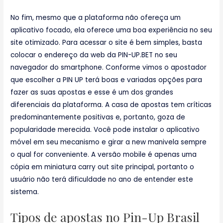
No fim, mesmo que a plataforma não ofereça um
aplicativo focado, ela oferece uma boa experiência no seu
site otimizado. Para acessar o site é bem simples, basta
colocar o endereço da web da PIN-UP.BET no seu
navegador do smartphone. Conforme vimos o apostador
que escolher a PIN UP terá boas e variadas opções para
fazer as suas apostas e esse é um dos grandes
diferenciais da plataforma. A casa de apostas tem críticas
predominantemente positivas e, portanto, goza de
popularidade merecida. Você pode instalar o aplicativo
móvel em seu mecanismo e girar a new manivela sempre
o qual for conveniente. A versão mobile é apenas uma
cópia em miniatura carry out site principal, portanto o
usuário não terá dificuldade no ano de entender este
sistema.
Tipos de apostas no Pin-Up Brasil