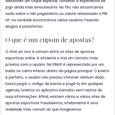
adicionam um toque especial, tornando a experiência de
jogo ainda mais emocionante. No fim, não encontramos
nada sobre o não pagamento ou calote relacionado a PIN
UP, na verdade encontramos vários usuários fazendo
elogios à plataforma.
O que é um cupom de apostas?
O chat ao vivo é comum entre os sites de apostas
esportivas online, é eficiente e traz um contato mais
próximo com o usuário. Na PINUP é representado por um
balão no canto inferior direito da página principal. O boleto
é perfeito, o usuário não precisa oferecer nenhum dado,
basta pegar o código de barras e pagá-lo em qualquer
agência, lotérica ou aplicativo bancário sem rastros de
suas informações. Afinal, existem vários e vários sites de
apostas esportivas fraudulentos, infelizmente é uma
realidade mais comum do que imaginamos.