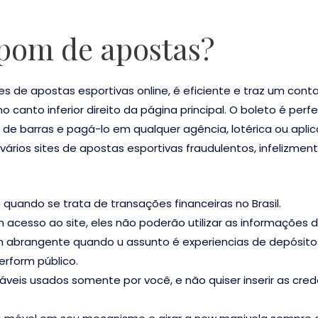
pom de apostas?
es de apostas esportivas online, é eficiente e traz um cont
canto inferior direito da página principal. O boleto é perfe
e barras e pagá-lo em qualquer agência, lotérica ou aplic
e vários sites de apostas esportivas fraudulentos, infeliz
quando se trata de transações financeiras no Brasil.
acesso ao site, eles não poderão utilizar as informações
 abrangente quando u assunto é experiencias de depósitos
rform público.
iáveis usados somente por você, e não quiser inserir as cred