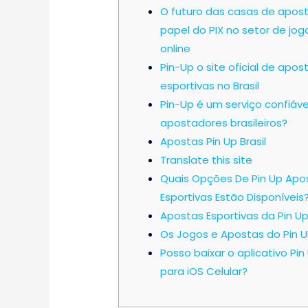
O futuro das casas de apost
papel do PIX no setor de jog
online
Pin-Up o site oficial de apos
esportivas no Brasil
Pin-Up é um serviço confiáve
apostadores brasileiros?
Apostas Pin Up Brasil
Translate this site
Quais Opções De Pin Up Apo
Esportivas Estão Disponíveis
Apostas Esportivas da Pin U
Os Jogos e Apostas do Pin U
Posso baixar o aplicativo Pin
para iOS Celular?