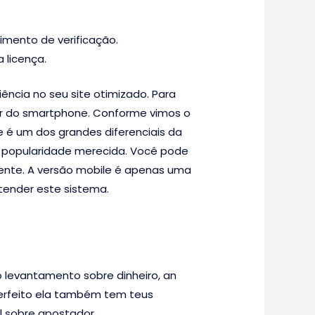
imento de verificação.
 licença.
ncia no seu site otimizado. Para
or do smartphone. Conforme vimos o
e é um dos grandes diferenciais da
e popularidade merecida. Você pode
iente. A versão mobile é apenas uma
ntender este sistema.
o levantamento sobre dinheiro, an
perfeito ela também tem teus
l sobre apostador.