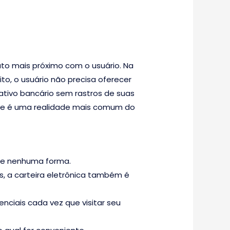
ato mais próximo com o usuário. Na
ito, o usuário não precisa oferecer
ativo bancário sem rastros de suas
mente é uma realidade mais comum do
 de nenhuma forma.
, a carteira eletrônica também é
enciais cada vez que visitar seu