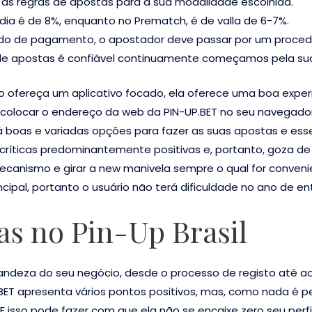
a as regras de apostas para a sua modalidade escolhida.
ia é de 8%, enquanto no Prematch, é de valla de 6-7%.
dido de pagamento, o apostador deve passar por um proced
de apostas é confiável continuamente começamos pela sua
ofereça um aplicativo focado, ela oferece uma boa experiê
a colocar o endereço da web da PIN-UP.BET no seu navegad
á boas e variadas opções para fazer as suas apostas e ess
críticas predominantemente positivas e, portanto, goza d
mecanismo e girar a new manivela sempre o qual for conven
incipal, portanto o usuário não terá dificuldade no ano de e
as no Pin-Up Brasil
randeza do seu negócio, desde o processo de registo até a
BET apresenta vários pontos positivos, mas, como nada é 
E isso pode fazer com que ela não se encaixe zero seu perfi