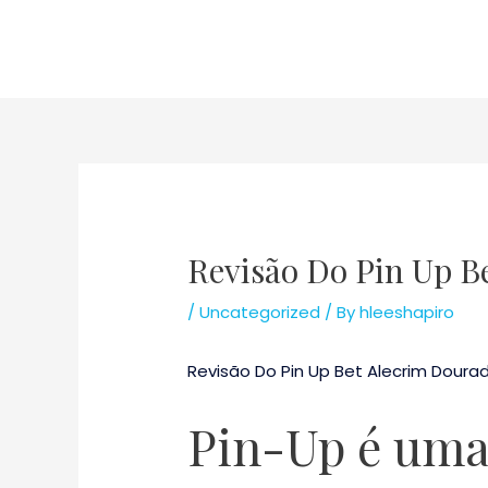
Skip
to
content
Revisão Do Pin Up B
/
Uncategorized
/ By
hleeshapiro
Revisão Do Pin Up Bet Alecrim Doura
Pin-Up é uma