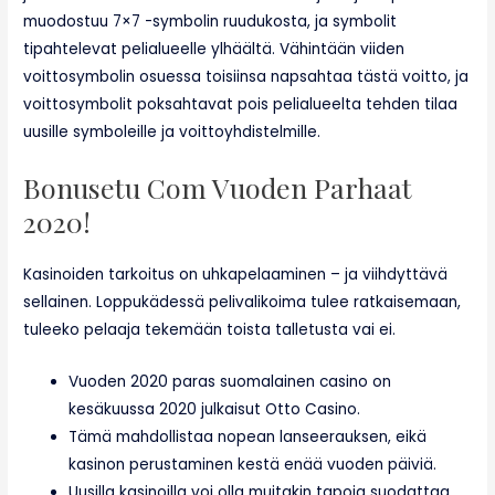
muodostuu 7×7 -symbolin ruudukosta, ja symbolit
tipahtelevat pelialueelle ylhäältä. Vähintään viiden
voittosymbolin osuessa toisiinsa napsahtaa tästä voitto, ja
voittosymbolit poksahtavat pois pelialueelta tehden tilaa
uusille symboleille ja voittoyhdistelmille.
Bonusetu Com Vuoden Parhaat
2020!
Kasinoiden tarkoitus on uhkapelaaminen – ja viihdyttävä
sellainen. Loppukädessä pelivalikoima tulee ratkaisemaan,
tuleeko pelaaja tekemään toista talletusta vai ei.
Vuoden 2020 paras suomalainen casino on
kesäkuussa 2020 julkaisut Otto Casino.
Tämä mahdollistaa nopean lanseerauksen, eikä
kasinon perustaminen kestä enää vuoden päiviä.
Uusilla kasinoilla voi olla muitakin tapoja suodattaa