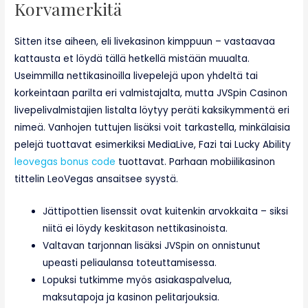
Korvamerkitä
Sitten itse aiheen, eli livekasinon kimppuun – vastaavaa
kattausta et löydä tällä hetkellä mistään muualta.
Useimmilla nettikasinoilla livepelejä upon yhdeltä tai
korkeintaan parilta eri valmistajalta, mutta JVSpin Casinon
livepelivalmistajien listalta löytyy peräti kaksikymmentä eri
nimeä. Vanhojen tuttujen lisäksi voit tarkastella, minkälaisia
pelejä tuottavat esimerkiksi MediaLive, Fazi tai Lucky Ability
leovegas bonus code
tuottavat. Parhaan mobiilikasinon
tittelin LeoVegas ansaitsee syystä.
Jättipottien lisenssit ovat kuitenkin arvokkaita – siksi
niitä ei löydy keskitason nettikasinoista.
Valtavan tarjonnan lisäksi JVSpin on onnistunut
upeasti peliaulansa toteuttamisessa.
Lopuksi tutkimme myös asiakaspalvelua,
maksutapoja ja kasinon pelitarjouksia.