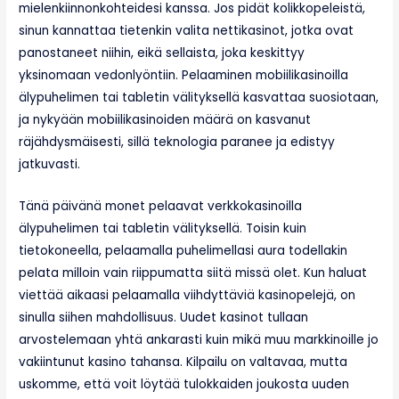
mielenkiinnonkohteidesi kanssa. Jos pidät kolikkopeleistä,
sinun kannattaa tietenkin valita nettikasinot, jotka ovat
panostaneet niihin, eikä sellaista, joka keskittyy
yksinomaan vedonlyöntiin. Pelaaminen mobiilikasinoilla
älypuhelimen tai tabletin välityksellä kasvattaa suosiotaan,
ja nykyään mobiilikasinoiden määrä on kasvanut
räjähdysmäisesti, sillä teknologia paranee ja edistyy
jatkuvasti.
Tänä päivänä monet pelaavat verkkokasinoilla
älypuhelimen tai tabletin välityksellä. Toisin kuin
tietokoneella, pelaamalla puhelimellasi aura todellakin
pelata milloin vain riippumatta siitä missä olet. Kun haluat
viettää aikaasi pelaamalla viihdyttäviä kasinopelejä, on
sinulla siihen mahdollisuus. Uudet kasinot tullaan
arvostelemaan yhtä ankarasti kuin mikä muu markkinoille jo
vakiintunut kasino tahansa. Kilpailu on valtavaa, mutta
uskomme, että voit löytää tulokkaiden joukosta uuden