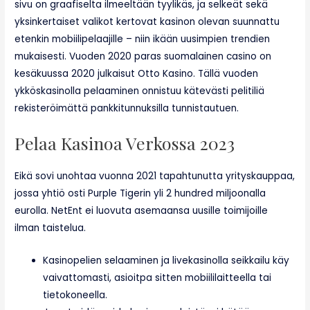
sivu on graafiselta ilmeeltään tyylikäs, ja selkeät sekä
yksinkertaiset valikot kertovat kasinon olevan suunnattu
etenkin mobiilipelaajille – niin ikään uusimpien trendien
mukaisesti. Vuoden 2020 paras suomalainen casino on
kesäkuussa 2020 julkaisut Otto Kasino. Tällä vuoden
ykköskasinolla pelaaminen onnistuu kätevästi pelitiliä
rekisteröimättä pankkitunnuksilla tunnistautuen.
Pelaa Kasinoa Verkossa 2023
Eikä sovi unohtaa vuonna 2021 tapahtunutta yrityskauppaa,
jossa yhtiö osti Purple Tigerin yli 2 hundred miljoonalla
eurolla. NetEnt ei luovuta asemaansa uusille toimijoille
ilman taistelua.
Kasinopelien selaaminen ja livekasinolla seikkailu käy
vaivattomasti, asioitpa sitten mobiililaitteella tai
tietokoneella.