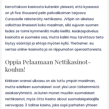
Kerrottakoon kasinosta kuitenkin yleisesti, että kyseessä
on yli five thousand pelin pelivalikoiman tarjoava
Curacaolle rekisteröity nettikasino. JVSpin on aikeissa
valloittaa ilmeisesti koko maailman, sillä sujuvan suomen
lisäksi ze toimii kymmenillä muilla kielillä. Asiakaspalvelua
kasinolta ei suomeksi saa, mutta kaikki muu tarvittava tieto
löytyy sääntöjä ja ehtoja myöten kyllä. TheGamer. eu
vertaa online-kasinoita ja on riippumaton operaattoreista.
Oppia Pelaamaan Nettikasinot-
koulun!
Kirkkaan oranssi ulkoasu on siis tuttu ympäri maailman,
mutta edelleen suomalaiset ovat yksi Leon tärkeimmistä
asiakasryhmistä. Ja kuten monet muutkin suomalaiset
nettikasinot, myös Otto Kasino about suomalaispelaajille
verovapaa. 3 Valitse kasino, joka sopii parhaiten yhteen