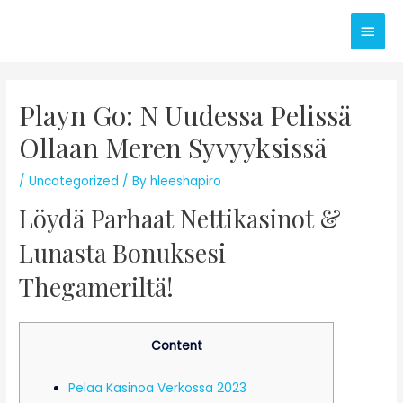
Skip
Main
to
content
Men
Playn Go: N Uudessa Pelissä
Ollaan Meren Syvyyksissä
/
Uncategorized
/ By
hleeshapiro
Löydä Parhaat Nettikasinot &
Lunasta Bonuksesi
Thegameriltä!
Content
Pelaa Kasinoa Verkossa 2023