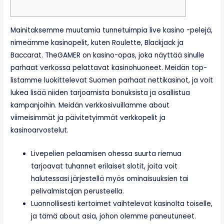
Mainitaksemme muutamia tunnetuimpia live kasino -pelejä,
nimeämme kasinopelit, kuten Roulette, Blackjack ja
Baccarat. TheGAMER on kasino-opas, joka näyttää sinulle
parhaat verkossa pelattavat kasinohuoneet. Meidän top-
listamme luokittelevat Suomen parhaat nettikasinot, ja voit
lukea lisää niiden tarjoamista bonuksista ja osallistua
kampanjoihin. Meidän verkkosivuillamme about
viimeisimmät ja päivitetyimmät verkkopelit ja
kasinoarvostelut.
Livepelien pelaamisen ohessa suurta riemua
tarjoavat tuhannet erilaiset slotit, joita voit
halutessasi järjestellä myös ominaisuuksien tai
pelivalmistajan perusteella.
Luonnollisesti kertoimet vaihtelevat kasinolta toiselle,
ja tämä about asia, johon olemme paneutuneet.