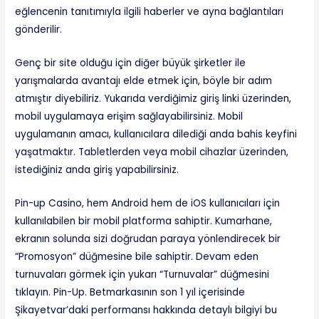
eğlencenin tanıtımıyla ilgili haberler ve ayna bağlantıları
gönderilir.
Genç bir site olduğu için diğer büyük şirketler ile
yarışmalarda avantajı elde etmek için, böyle bir adım
atmıştır diyebiliriz. Yukarıda verdiğimiz giriş linki üzerinden,
mobil uygulamaya erişim sağlayabilirsiniz. Mobil
uygulamanın amacı, kullanıcılara dilediği anda bahis keyfini
yaşatmaktır. Tabletlerden veya mobil cihazlar üzerinden,
istediğiniz anda giriş yapabilirsiniz.
Pin-up Casino, hem Android hem de iOS kullanıcıları için
kullanılabilen bir mobil platforma sahiptir. Kumarhane,
ekranın solunda sizi doğrudan paraya yönlendirecek bir
“Promosyon” düğmesine bile sahiptir. Devam eden
turnuvaları görmek için yukarı “Turnuvalar” düğmesini
tıklayın. Pin-Up. Betmarkasının son 1 yıl içerisinde
Şikayetvar’daki performansı hakkında detaylı bilgiyi bu