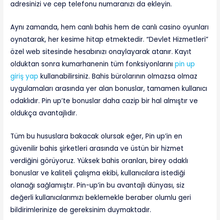
adresinizi ve cep telefonu numaranızı da ekleyin.
Aynı zamanda, hem canlı bahis hem de canlı casino oyunları
oynatarak, her kesime hitap etmektedir. “Devlet Hizmetleri”
özel web sitesinde hesabınızı onaylayarak atanır. Kayıt
olduktan sonra kumarhanenin tüm fonksiyonlarını
pin up
giriş yap
kullanabilirsiniz. Bahis bürolarının olmazsa olmaz
uygulamaları arasında yer alan bonuslar, tamamen kullanıcı
odaklıdır. Pin up’te bonuslar daha cazip bir hal almıştır ve
oldukça avantajlıdır.
Tüm bu hususlara bakacak olursak eğer, Pin up’in en
güvenilir bahis şirketleri arasında ve üstün bir hizmet
verdiğini görüyoruz. Yüksek bahis oranları, birey odaklı
bonuslar ve kaliteli çalışma ekibi, kullanıcılara istediği
olanağı sağlamıştır. Pin-up’in bu avantajlı dünyası, siz
değerli kullanıcılarımızı beklemekle beraber olumlu geri
bildirimlerinize de gereksinim duymaktadır.