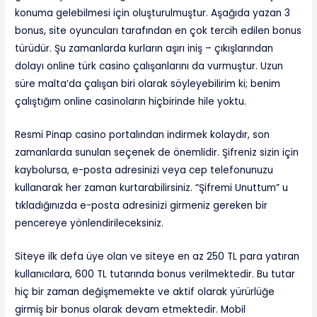
konuma gelebilmesi için oluşturulmuştur. Aşağıda yazan 3
bonus, site oyuncuları tarafından en çok tercih edilen bonus
türüdür. Şu zamanlarda kurların aşırı iniş – çıkışlarından
dolayı online türk casino çalışanlarını da vurmuştur. Uzun
süre malta’da çalışan biri olarak söyleyebilirim ki; benim
çalıştığım online casinoların hiçbirinde hile yoktu.
Resmi Pinap casino portalından indirmek kolaydır, son
zamanlarda sunulan seçenek de önemlidir. Şifreniz sizin için
kaybolursa, e-posta adresinizi veya cep telefonunuzu
kullanarak her zaman kurtarabilirsiniz. “Şifremi Unuttum” u
tıkladığınızda e-posta adresinizi girmeniz gereken bir
pencereye yönlendirileceksiniz.
Siteye ilk defa üye olan ve siteye en az 250 TL para yatıran
kullanıcılara, 600 TL tutarında bonus verilmektedir. Bu tutar
hiç bir zaman değişmemekte ve aktif olarak yürürlüğe
girmiş bir bonus olarak devam etmektedir. Mobil