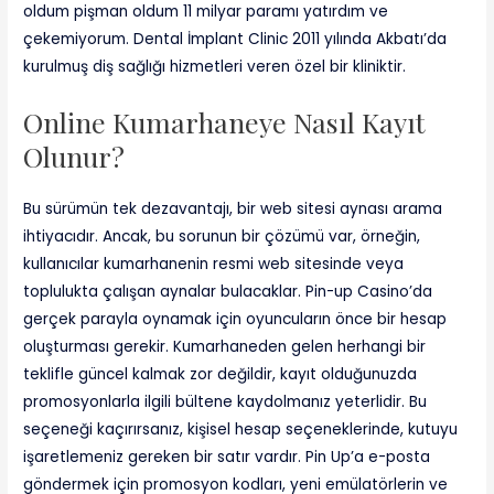
oldum pişman oldum 11 milyar paramı yatırdım ve
çekemiyorum. Dental İmplant Clinic 2011 yılında Akbatı’da
kurulmuş diş sağlığı hizmetleri veren özel bir kliniktir.
Online Kumarhaneye Nasıl Kayıt
Olunur?
Bu sürümün tek dezavantajı, bir web sitesi aynası arama
ihtiyacıdır. Ancak, bu sorunun bir çözümü var, örneğin,
kullanıcılar kumarhanenin resmi web sitesinde veya
toplulukta çalışan aynalar bulacaklar. Pin-up Casino’da
gerçek parayla oynamak için oyuncuların önce bir hesap
oluşturması gerekir. Kumarhaneden gelen herhangi bir
teklifle güncel kalmak zor değildir, kayıt olduğunuzda
promosyonlarla ilgili bültene kaydolmanız yeterlidir. Bu
seçeneği kaçırırsanız, kişisel hesap seçeneklerinde, kutuyu
işaretlemeniz gereken bir satır vardır. Pin Up’a e-posta
göndermek için promosyon kodları, yeni emülatörlerin ve