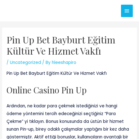
Skip
Main
to
content
Men
Pin Up Bet Bayburt Eğitim
Kültür Ve Hizmet Vakfı
/
Uncategorized
/ By
hleeshapiro
Pin Up Bet Bayburt Eğitim Kültür Ve Hizmet Vakfı
Online Casino Pin Up
Ardından, ne kadar para çekmek istediğinizi ve hangi
ödeme yöntemini tercih edeceğinizi seçtiğiniz “Para
Çekme” yi tıklayın. Bonus konusunda da üstün bir hizmet
sunan Pin-up, birey odaklı çalışmalar yaptığını bir kez daha
göstermiştir. Aktif ettiği bonuslar, kullanıcıların avantajlı bir