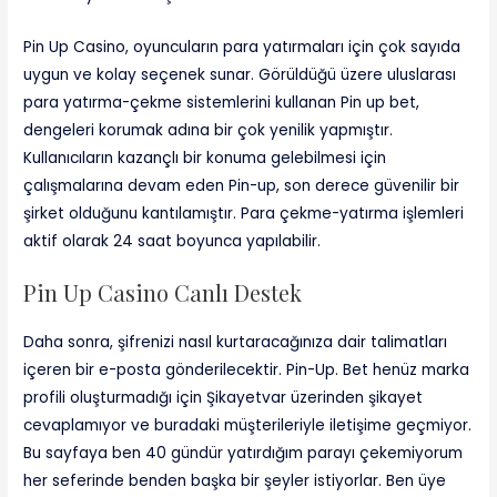
Pin Up Casino, oyuncuların para yatırmaları için çok sayıda
uygun ve kolay seçenek sunar. Görüldüğü üzere uluslarası
para yatırma-çekme sistemlerini kullanan Pin up bet,
dengeleri korumak adına bir çok yenilik yapmıştır.
Kullanıcıların kazançlı bir konuma gelebilmesi için
çalışmalarına devam eden Pin-up, son derece güvenilir bir
şirket olduğunu kantılamıştır. Para çekme-yatırma işlemleri
aktif olarak 24 saat boyunca yapılabilir.
Pin Up Casino Canlı Destek
Daha sonra, şifrenizi nasıl kurtaracağınıza dair talimatları
içeren bir e-posta gönderilecektir. Pin-Up. Bet henüz marka
profili oluşturmadığı için Şikayetvar üzerinden şikayet
cevaplamıyor ve buradaki müşterileriyle iletişime geçmiyor.
Bu sayfaya ben 40 gündür yatırdığım parayı çekemiyorum
her seferinde benden başka bir şeyler istiyorlar. Ben üye