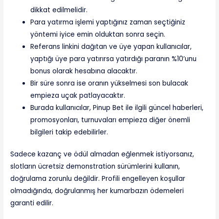
dikkat edilmelidir.
Para yatırma işlemi yaptığınız zaman seçtiğiniz
yöntemi iyice emin olduktan sonra seçin.
Referans linkini dağıtan ve üye yapan kullanıcılar,
yaptığı üye para yatırırsa yatırdığı paranın %10’unu
bonus olarak hesabına alacaktır.
Bir süre sonra ise oranın yükselmesi son bulacak
empieza uçak patlayacaktır.
Burada kullanıcılar, Pinup Bet ile ilgili güncel haberleri,
promosyonları, turnuvaları empieza diğer önemli
bilgileri takip edebilirler.
Sadece kazanç ve ödül almadan eğlenmek istiyorsanız,
slotların ücretsiz demonstration sürümlerini kullanın,
doğrulama zorunlu değildir. Profili engelleyen koşullar
olmadığında, doğrulanmış her kumarbazın ödemeleri
garanti edilir.