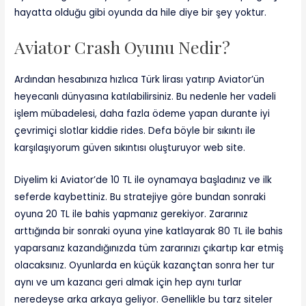
hayatta olduğu gibi oyunda da hile diye bir şey yoktur.
Aviator Crash Oyunu Nedir?
Ardından hesabınıza hızlıca Türk lirası yatırıp Aviator’ün
heyecanlı dünyasına katılabilirsiniz. Bu nedenle her vadeli
işlem mübadelesi, daha fazla ödeme yapan durante iyi
çevrimiçi slotlar kiddie rides. Defa böyle bir sıkıntı ile
karşılaşıyorum güven sıkıntısı oluşturuyor web site.
Diyelim ki Aviator’de 10 TL ile oynamaya başladınız ve ilk
seferde kaybettiniz. Bu stratejiye göre bundan sonraki
oyuna 20 TL ile bahis yapmanız gerekiyor. Zararınız
arttığında bir sonraki oyuna yine katlayarak 80 TL ile bahis
yaparsanız kazandığınızda tüm zararınızı çıkartıp kar etmiş
olacaksınız. Oyunlarda en küçük kazançtan sonra her tur
aynı ve um kazancı geri almak için hep aynı turlar
neredeyse arka arkaya geliyor. Genellikle bu tarz siteler