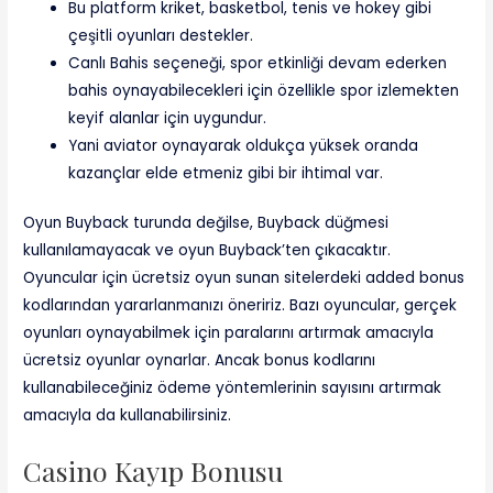
Bu platform kriket, basketbol, ​​tenis ve hokey gibi
çeşitli oyunları destekler.
Canlı Bahis seçeneği, spor etkinliği devam ederken
bahis oynayabilecekleri için özellikle spor izlemekten
keyif alanlar için uygundur.
Yani aviator oynayarak oldukça yüksek oranda
kazançlar elde etmeniz gibi bir ihtimal var.
Oyun Buyback turunda değilse, Buyback düğmesi
kullanılamayacak ve oyun Buyback’ten çıkacaktır.
Oyuncular için ücretsiz oyun sunan sitelerdeki added bonus
kodlarından yararlanmanızı öneririz. Bazı oyuncular, gerçek
oyunları oynayabilmek için paralarını artırmak amacıyla
ücretsiz oyunlar oynarlar. Ancak bonus kodlarını
kullanabileceğiniz ödeme yöntemlerinin sayısını artırmak
amacıyla da kullanabilirsiniz.
Casino Kayıp Bonusu