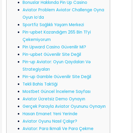
Bonuslar Hakkında Pin Up Casino
Aviator Problem Aviator Challenge Oyna
Oyun Io’da
Sportfiz Sağlıklı Yaşam Merkezi
Pin-upbet Kazandığım 265 Bin Tl’yi
Çekemiyorum
Pin Upward Casino Güvenilir Mi?
Pin-upbet Güvenilir Site Değil
Pin-up Aviator: Oyun Qaydaları Və
Strategiyaları
Pin-up Gamble Güvenilir Site Değil
Tekli Bahis Taktiği
Mostbet Güncel İnceleme Sayfası
Aviator Ücretsiz Demo Oynayın
Gerçek Parayla Aviator Oyununu Oynayın
Hasan Emanet Yeni Yerinde
Aviator Oyunu Nasıl Çalışır?
Aviator: Para Ikmali Ve Para Çekme