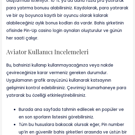
oluşturması isteniyor. 10 TL ya da daha fazla pra yatırarak
para yatırma bonusu alabilirsiniz. Kaydolarak, para yatırarak
ve bir ay boyunca kayıtlı bir oyuncu olarak kalarak
alabileceğiniz aylık bonus kodları da vardır. Bahis şirketinin
ofisinde Pin-Up casino login aynaları oluşturulur ve günün
her saati çalışır.
Aviator Kullanıcı İncelemeleri
Bu, bahsinizi kullanıp kullanmayacağınıza veya nakde
çevireceğinize karar vermeniz gereken durumdur.
Uygulamanın grafik arayüzünü kullanarak katsayının
gelişimini kontrol edebilirsiniz. Çevrimiçi kumarhaneye para
yatırarak bu özelliği etkinleştirebilirsiniz.
Burada ana sayfada tahmin edilecek en popüler ve
en son sporların listesini görebilirsiniz.
Tüm bu hususlara bakacak olursak eğer, Pin number
up’in en güvenilir bahis şirketleri arasında ve üstün bir