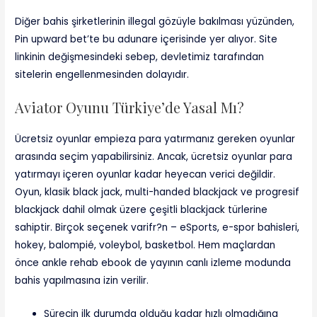
Diğer bahis şirketlerinin illegal gözüyle bakılması yüzünden,
Pin upward bet’te bu adunare içerisinde yer alıyor. Site
linkinin değişmesindeki sebep, devletimiz tarafından
sitelerin engellenmesinden dolayıdır.
Aviator Oyunu Türkiye’de Yasal Mı?
Ücretsiz oyunlar empieza para yatırmanız gereken oyunlar
arasında seçim yapabilirsiniz. Ancak, ücretsiz oyunlar para
yatırmayı içeren oyunlar kadar heyecan verici değildir.
Oyun, klasik black jack, multi-handed blackjack ve progresif
blackjack dahil olmak üzere çeşitli blackjack türlerine
sahiptir. Birçok seçenek varifr?n – eSports, e-spor bahisleri,
hokey, balompié, ​​​​voleybol, basketbol. Hem maçlardan
önce ankle rehab ebook de yayının canlı izleme modunda
bahis yapılmasına izin verilir.
Sürecin ilk durumda olduğu kadar hızlı olmadığına