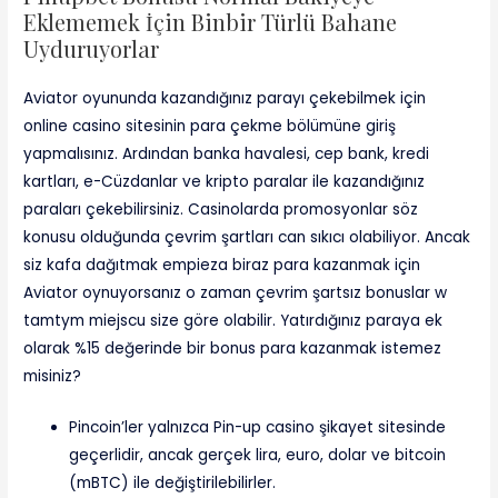
Eklememek İçin Binbir Türlü Bahane
Uyduruyorlar
Aviator oyununda kazandığınız parayı çekebilmek için
online casino sitesinin para çekme bölümüne giriş
yapmalısınız. Ardından banka havalesi, cep bank, kredi
kartları, e-Cüzdanlar ve kripto paralar ile kazandığınız
paraları çekebilirsiniz. Casinolarda promosyonlar söz
konusu olduğunda çevrim şartları can sıkıcı olabiliyor. Ancak
siz kafa dağıtmak empieza biraz para kazanmak için
Aviator oynuyorsanız o zaman çevrim şartsız bonuslar w
tamtym miejscu size göre olabilir. Yatırdığınız paraya ek
olarak %15 değerinde bir bonus para kazanmak istemez
misiniz?
Pincoin’ler yalnızca Pin-up casino şikayet sitesinde
geçerlidir, ancak gerçek lira, euro, dolar ve bitcoin
(mBTC) ile değiştirilebilirler.