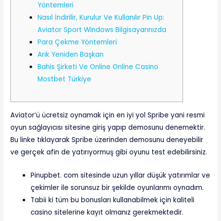
Yöntemleri
Nasıl İndirilir, Kurulur Ve Kullanılır Pin Up:
Aviator Sport Windows Bilgisayarınızda
Para Çekme Yöntemleri
Arık Yeniden Başkan
Bahis Şirketi Ve Online Online Casino
Mostbet Türkiye
Aviator’ü ücretsiz oynamak için en iyi yol Spribe yani resmi
oyun sağlayıcısı sitesine giriş yapıp demosunu denemektir.
Bu linke tıklayarak Spribe üzerinden demosunu deneyebilir
ve gerçek afin de yatırıyormuş gibi oyunu test edebilirsiniz.
Pinupbet. com sitesinde uzun yıllar düşük yatırımlar ve
çekimler ile sorunsuz bir şekilde oyunlarımı oynadım.
Tabii ki tüm bu bonusları kullanabilmek için kaliteli
casino sitelerine kayıt olmanız gerekmektedir.