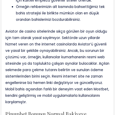
için kaliteli empieza güvenilir siteler önerdik.
Örneğin rehberimizin alt kısmında bahsettiğimiz tek
bahis stratejisi ile birlikte mümkün olan en düşük
orandan bahislerinizi bozdurabilirsiniz.
Aviator de casino sitelerinde sıkça görülen bir oyun olduğu
için tam olarak yasal sayılmıyor. Sektörde uzun yıllardır
hizmet veren on the internet casinolarda Aviator’ü güvenli
ve yasal bir şekilde oynayabilirsiniz. Ancak, bu sorunun bir
çözümü var, örneğin, kullanıcılar kumarhanenin resmi web
sitesinde ya da toplulukta çalışan aynalar bulacaklar. Açılan
sekmede para çekme tutarını belirtin ve sunulan ödeme
sistemlerinden birini seçin. Resmi internet site ne zaman
engellenirse biz hemen linki değiştiriyor ve güncelliyoruz.
Mobil bahis açısından farklı bir deneyim vaat eden Mostbet,
kendini geliştirmiş ve mobil uygulamalarla kullanıcılarını
karşılamıştır.
Pinupbet Bonusu Normal Bakiyeye