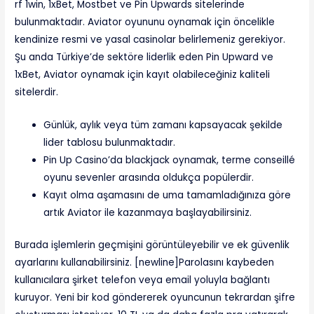
rf 1win, 1xBet, Mostbet ve Pin Upwards sitelerinde
bulunmaktadır. Aviator oyununu oynamak için öncelikle
kendinize resmi ve yasal casinolar belirlemeniz gerekiyor.
Şu anda Türkiye’de sektöre liderlik eden Pin Upward ve
1xBet, Aviator oynamak için kayıt olabileceğiniz kaliteli
sitelerdir.
Günlük, aylık veya tüm zamanı kapsayacak şekilde
lider tablosu bulunmaktadır.
Pin Up Casino’da blackjack oynamak, terme conseillé
oyunu sevenler arasında oldukça popülerdir.
Kayıt olma aşamasını de uma tamamladığınıza göre
artık Aviator ile kazanmaya başlayabilirsiniz.
Burada işlemlerin geçmişini görüntüleyebilir ve ek güvenlik
ayarlarını kullanabilirsiniz. [newline]Parolasını kaybeden
kullanıcılara şirket telefon veya email yoluyla bağlantı
kuruyor. Yeni bir kod göndererek oyuncunun tekrardan şifre