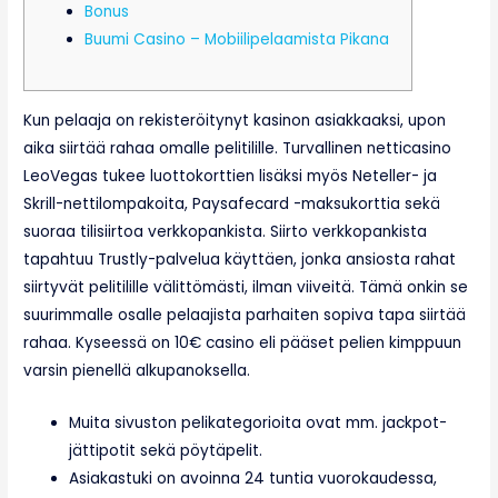
Bonus
Buumi Casino – Mobiilipelaamista Pikana
Kun pelaaja on rekisteröitynyt kasinon asiakkaaksi, upon
aika siirtää rahaa omalle pelitilille. Turvallinen netticasino
LeoVegas tukee luottokorttien lisäksi myös Neteller- ja
Skrill-nettilompakoita, Paysafecard -maksukorttia sekä
suoraa tilisiirtoa verkkopankista. Siirto verkkopankista
tapahtuu Trustly-palvelua käyttäen, jonka ansiosta rahat
siirtyvät pelitilille välittömästi, ilman viiveitä. Tämä onkin se
suurimmalle osalle pelaajista parhaiten sopiva tapa siirtää
rahaa. Kyseessä on 10€ casino eli pääset pelien kimppuun
varsin pienellä alkupanoksella.
Muita sivuston pelikategorioita ovat mm. jackpot-
jättipotit sekä pöytäpelit.
Asiakastuki on avoinna 24 tuntia vuorokaudessa,