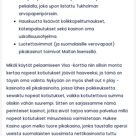
pelialalla, joka upon listattu Tukholman
arvopaperipörssiin.
Hauskuutta lisäävät kolikkopeliturnaukset,
käteispalautukset sekä kasinon oma
uskollisuusohjelma.
Luotettavimmat (ja suomalaisille verovapaat)
pikakasinot toimivat Maltan lisenssillä.
Mikäli käytät pelaamiseen Visa -korttia niin silloin monta
kertaa nopeat kotiutukset jäävät haaveeksi, ja tämä on
täysin oma valinta. Nykyään on myös shell out n play -
kasinoita eli pikakasinoita, joissa lähes poikkeuksetta
sewaktu nopeat kotiutukset, vaikka kotiutettava summa
olisikin vähän suurempi. Sitten on sarjassamme nämä
perinteiset kasinot, jotka eivät tarjoa samaa palvelua millä
nopeat kotiutukset minuuteissa varmistetaan. Huikee
Kasino upon melko tuore pikakasino, jonka taustalla operoi
useista suomalaisten suosimista nettikasinoista tuttu