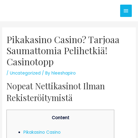
Skip
Main
to
content
Men
Pikakasino Casino? Tarjoaa
Saumattomia Pelihetkiä!
Casinotopp
/
Uncategorized
/ By
hleeshapiro
Nopeat Nettikasinot Ilman
Rekisteröitymistä
Content
Pikakasino Casino