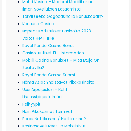
Mahti Kasino – Moderni Mobiilikasino
Ilman Sovelluksen Lataamista
Tarvitseeko Gogocasinolla Bonuskoodin?
Kanuuna Casino
Nopeat Kotiutukset Kasinolta 2023 –
Voitot Heti Tilille
Royal Panda Casino Bonus
Casino-uutiset Fi – Information
Mobiili Casino Bonukset – Mitä Etuja On
Saatavilla?
Royal Panda Casino Suomi
Nämä Asiat Yhdistävät Pikakasinoita
Uusi Arpajaislaki – Kohti
Lisenssijärjestelmää
Pelityypit
Näin Pikakasinot Toimivat
Paras Nettikasino / Netticasino?
Kasinosovellukset Ja Mobiilisivut