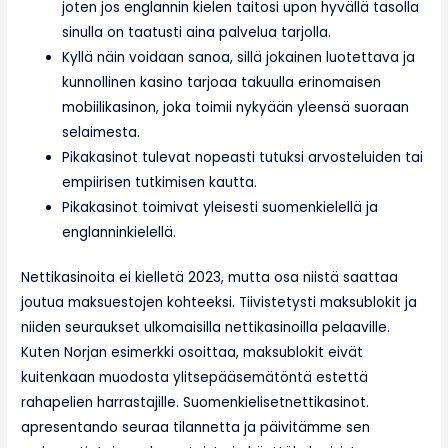
joten jos englannin kielen taitosi upon hyvällä tasolla
sinulla on taatusti aina palvelua tarjolla.
Kyllä näin voidaan sanoa, sillä jokainen luotettava ja
kunnollinen kasino tarjoaa takuulla erinomaisen
mobiilikasinon, joka toimii nykyään yleensä suoraan
selaimesta.
Pikakasinot tulevat nopeasti tutuksi arvosteluiden tai
empiirisen tutkimisen kautta.
Pikakasinot toimivat yleisesti suomenkielellä ja
englanninkielellä.
Nettikasinoita ei kielletä 2023, mutta osa niistä saattaa
joutua maksuestojen kohteeksi. Tiivistetysti maksublokit ja
niiden seuraukset ulkomaisilla nettikasinoilla pelaaville.
Kuten Norjan esimerkki osoittaa, maksublokit eivät
kuitenkaan muodosta ylitsepääsemätöntä estettä
rahapelien harrastajille. Suomenkielisetnettikasinot.
apresentando seuraa tilannetta ja päivitämme sen