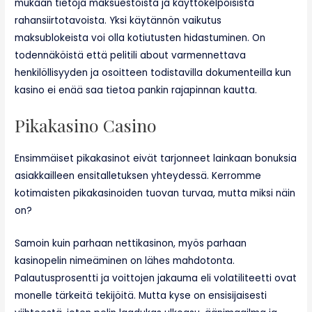
mukaan tietoja maksuestoista ja käyttökelpoisista
rahansiirtotavoista. Yksi käytännön vaikutus
maksublokeista voi olla kotiutusten hidastuminen. On
todennäköistä että pelitili about varmennettava
henkilöllisyyden ja osoitteen todistavilla dokumenteilla kun
kasino ei enää saa tietoa pankin rajapinnan kautta.
Pikakasino Casino
Ensimmäiset pikakasinot eivät tarjonneet lainkaan bonuksia
asiakkailleen ensitalletuksen yhteydessä. Kerromme
kotimaisten pikakasinoiden tuovan turvaa, mutta miksi näin
on?
Samoin kuin parhaan nettikasinon, myös parhaan
kasinopelin nimeäminen on lähes mahdotonta.
Palautusprosentti ja voittojen jakauma eli volatiliteetti ovat
monelle tärkeitä tekijöitä. Mutta kyse on ensisijaisesti