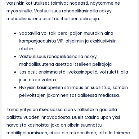
varsinkin kotiutukset toimivat nopeasti, näytämme ne
myös sinulle. Vastuullisuus rahapelikasinoilla näkyy
mahdollisuutena asettaa itselleen pelirajoja.
Saatavilla voi toki perol paljon muutakin aina
kampanjaeduista VIP-ohjelmiin ja eksklusiivisiin
etuihin.
Vastuullisuus rahapelikasinoilla näkyy
mahdollisuutena asettaa itselleen pelirajoja.
Jos etsit ensimmäistä livekasinopeliä, voi ruletti olla
juuri oikea valinta.
Nykyisin kasinopelien striimaus on suosittua, samoin
pelivoittojen jakaminen sosiaalisessa mediassa.
Tämä yritys on itseasiassa alan virallisillakin gaaloilla
palkittu vuoden innovaatiosta. Duelz Casino upon yksi
harvoista kasinoista, joka on oikein suunnattu
mobiilipelaamiseen, ei siis ole mikään ihme, että laitoimme