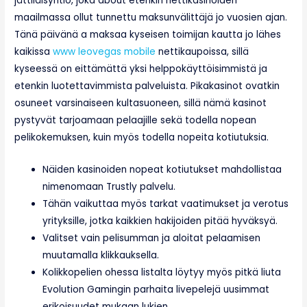
jättiläisyhtiö, joka about etenkin nettikasinoiden
maailmassa ollut tunnettu maksunvälittäjä jo vuosien ajan.
Tänä päivänä a maksaa kyseisen toimijan kautta jo lähes
kaikissa
www leovegas mobile
nettikaupoissa, sillä
kyseessä on eittämättä yksi helppokäyttöisimmistä ja
etenkin luotettavimmista palveluista. Pikakasinot ovatkin
osuneet varsinaiseen kultasuoneen, sillä nämä kasinot
pystyvät tarjoamaan pelaajille sekä todella nopean
pelikokemuksen, kuin myös todella nopeita kotiutuksia.
Näiden kasinoiden nopeat kotiutukset mahdollistaa
nimenomaan Trustly palvelu.
Tähän vaikuttaa myös tarkat vaatimukset ja verotus
yrityksille, jotka kaikkien hakijoiden pitää hyväksyä.
Valitset vain pelisumman ja aloitat pelaamisen
muutamalla klikkauksella.
Kolikkopelien ohessa listalta löytyy myös pitkä liuta
Evolution Gamingin parhaita livepelejä uusimmat
erikoisuudet mukaan lukien.