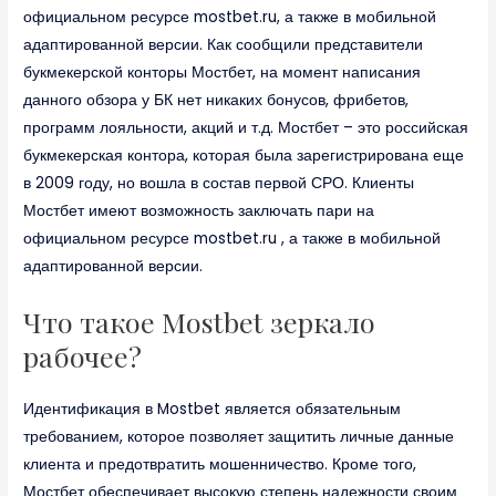
официальном ресурсе mostbet.ru, а также в мобильной
адаптированной версии. Как сообщили представители
букмекерской конторы Мостбет, на момент написания
данного обзора у БК нет никаких бонусов, фрибетов,
программ лояльности, акций и т.д. Мостбет – это российская
букмекерская контора, которая была зарегистрирована еще
в 2009 году, но вошла в состав первой СРО. Клиенты
Мостбет имеют возможность заключать пари на
официальном ресурсе mostbet.ru , а также в мобильной
адаптированной версии.
Что такое Mostbet зеркало
рабочее?
Идентификация в Mostbet является обязательным
требованием, которое позволяет защитить личные данные
клиента и предотвратить мошенничество. Кроме того,
Мостбет обеспечивает высокую степень надежности своим