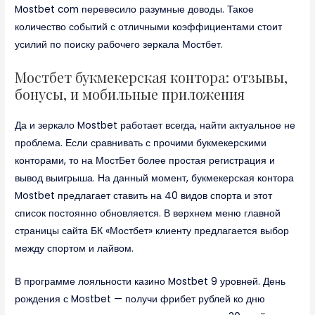
Mostbet com перевесило разумные доводы. Такое
количество событий с отличными коэффициентами стоит
усилий по поиску рабочего зеркала Мостбет.
Мостбет букмекерская контора: отзывы,
бонусы, и мобильные приложения
Да и зеркало Mostbet работает всегда, найти актуальное не
проблема. Если сравнивать с прочими букмекерскими
конторами, то на МостБет более простая регистрация и
вывод выигрыша. На данный момент, букмекерская контора
Mostbet предлагает ставить на 40 видов спорта и этот
список постоянно обновляется. В верхнем меню главной
страницы сайта БК «Мостбет» клиенту предлагается выбор
между спортом и лайвом.
В программе лояльности казино Mostbet 9 уровней. День
рождения с Mostbet — получи фрибет рублей ко дню