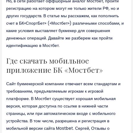
Но, в сети работает оффшорный аналог Мостбет, пройти
регистрацию на котором могут не только жители РФ, но и
других государств. В статье мы расскажем, как пополнить
счет в БК«СпортБет» («Мостбет») различными способами, и
какие условия выставляет букмекер для совершения
денежных операций. Давайте же разберем как пройти
идентификацию в Мостбет.
Где скачать мобильное
приложение БК «Мостбет»
Сайт букмекерской компании отвечает всем стандартам и
требованиям, предъявляемым игрокам к игровой
платформе. В Мостбет существует хорошая мобильная
версия, которая доступна по ссылке в нижней части
страницы, или при автоматическом входе с мобильного
устройства. В том числе, разрешена и регистрация в
мобильной версии сайта Mostbet. Сергей, Отзывы о