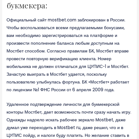
букмекера:
Официальный сайт mostbet.com заблокирован в России.
Чтобы воспользоваться всеми предлагаемыми бонусами,
вам необходимо зарегистрироваться на платформе и
произвести пополнение баланса любым доступным на
Мостбет способом. Согласно правилам БК, Мостбет вправе
провести повторную верификацию клиента. Номер
мобильника не должен отличаться для ЦУПИС-1 и Мостбет.
Зачастую выиграть в Мостбет удается, поскольку
пользователю улыбнулась фортуна. БК «Мостбет» работает
по лицензии №1 ФНС России от 6 апреля 2009 года.
Удаленное подтверждение личности для букмекерской
конторы Мостбет, дает возможность почти сразу начать игру.
Однажды надоело искать рабочее зеркало Mostbet, даже
думал уже переходить в Mostbet ru, даже решил, что и в
ЦУПИС пойду, и налоги буду платить. Но желание ставить в