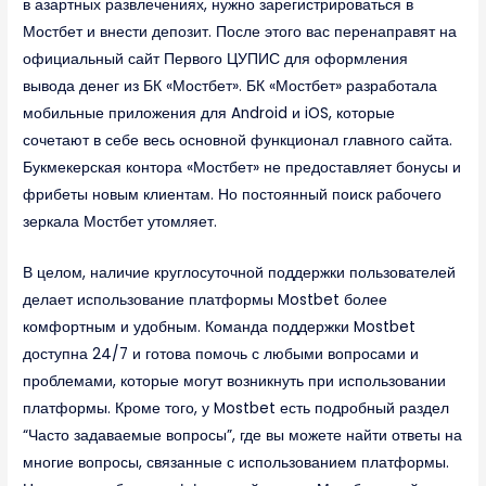
в азартных развлечениях, нужно зарегистрироваться в
Мостбет и внести депозит. После этого вас перенаправят на
официальный сайт Первого ЦУПИС для оформления
вывода денег из БК «Мостбет». БК «Мостбет» разработала
мобильные приложения для Android и iOS, которые
сочетают в себе весь основной функционал главного сайта.
Букмекерская контора «Мостбет» не предоставляет бонусы и
фрибеты новым клиентам. Но постоянный поиск рабочего
зеркала Мостбет утомляет.
В целом, наличие круглосуточной поддержки пользователей
делает использование платформы Mostbet более
комфортным и удобным. Команда поддержки Mostbet
доступна 24/7 и готова помочь с любыми вопросами и
проблемами, которые могут возникнуть при использовании
платформы. Кроме того, у Mostbet есть подробный раздел
“Часто задаваемые вопросы”, где вы можете найти ответы на
многие вопросы, связанные с использованием платформы.