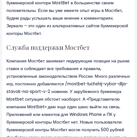
букмекерской конторе MostBet в большинстве своем
положительны. Если вы уже имеете опыт игры в Мостбет,
будем рады услышать ваше мнение к комментариях.
Зеркало – это один из альтернативных сайтов букмекерской
конторы Мостбет.
Служба поддержки Мостбет
Компания Мостбет занимает лидирующие позиции на рынке
ставок и соблюдает все требования и правила,
установленные законодательством России. Много различных
игр, постоянно добавляются /mostbet-luchshij-vybor-dlja-
stavok-na-sport-v-2 новинки. У зарубежного букмекера
Mostbet ситуация обстоит наоборот. А «Представителю
компании Mostbet» даю еще один шанс выйти на связь.
Приложений или клиентов для Windows Phone и ПК у
букмекерской конторы Мостбет нет. Новые пользователи
букмекерской контры Мостбет могли получить 500 рублей