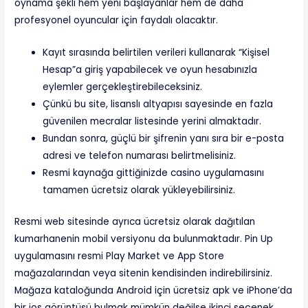
oynama şekli hem yeni başlayanlar hem de daha
profesyonel oyuncular için faydalı olacaktır.
Kayıt sırasında belirtilen verileri kullanarak “Kişisel
Hesap”a giriş yapabilecek ve oyun hesabınızla
eylemler gerçekleştirebileceksiniz.
Çünkü bu site, lisanslı altyapısı sayesinde en fazla
güvenilen mecralar listesinde yerini almaktadır.
Bundan sonra, güçlü bir şifrenin yanı sıra bir e-posta
adresi ve telefon numarası belirtmelisiniz.
Resmi kaynağa gittiğinizde casino uygulamasını
tamamen ücretsiz olarak yükleyebilirsiniz.
Resmi web sitesinde ayrıca ücretsiz olarak dağıtılan
kumarhanenin mobil versiyonu da bulunmaktadır. Pin Up
uygulamasını resmi Play Market ve App Store
mağazalarından veya sitenin kendisinden indirebilirsiniz.
Mağaza kataloğunda Android için ücretsiz apk ve iPhone’da
bir ios görüntüsü bulmak mümkün değilse ikinci seçenek