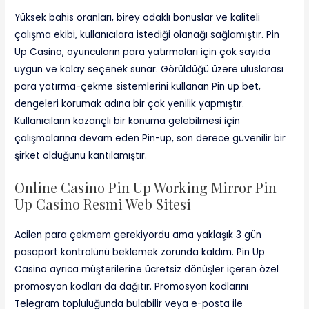
Yüksek bahis oranları, birey odaklı bonuslar ve kaliteli
çalışma ekibi, kullanıcılara istediği olanağı sağlamıştır. Pin
Up Casino, oyuncuların para yatırmaları için çok sayıda
uygun ve kolay seçenek sunar. Görüldüğü üzere uluslarası
para yatırma-çekme sistemlerini kullanan Pin up bet,
dengeleri korumak adına bir çok yenilik yapmıştır.
Kullanıcıların kazançlı bir konuma gelebilmesi için
çalışmalarına devam eden Pin-up, son derece güvenilir bir
şirket olduğunu kantılamıştır.
Online Casino Pin Up Working Mirror Pin
Up Casino Resmi Web Sitesi
Acilen para çekmem gerekiyordu ama yaklaşık 3 gün
pasaport kontrolünü beklemek zorunda kaldım. Pin Up
Casino ayrıca müşterilerine ücretsiz dönüşler içeren özel
promosyon kodları da dağıtır. Promosyon kodlarını
Telegram topluluğunda bulabilir veya e-posta ile