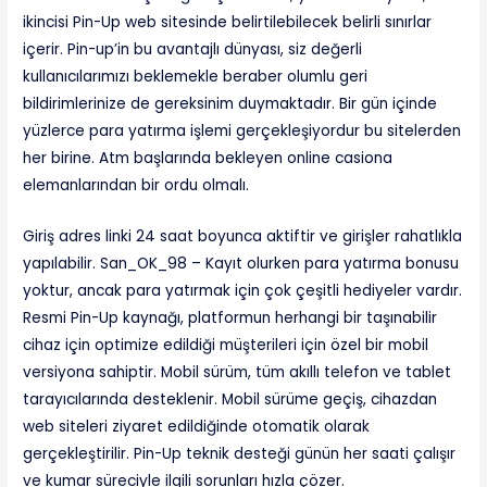
ikincisi Pin-Up web sitesinde belirtilebilecek belirli sınırlar
içerir. Pin-up’in bu avantajlı dünyası, siz değerli
kullanıcılarımızı beklemekle beraber olumlu geri
bildirimlerinize de gereksinim duymaktadır. Bir gün içinde
yüzlerce para yatırma işlemi gerçekleşiyordur bu sitelerden
her birine. Atm başlarında bekleyen online casiona
elemanlarından bir ordu olmalı.
Giriş adres linki 24 saat boyunca aktiftir ve girişler rahatlıkla
yapılabilir. San_OK_98 – Kayıt olurken para yatırma bonusu
yoktur, ancak para yatırmak için çok çeşitli hediyeler vardır.
Resmi Pin-Up kaynağı, platformun herhangi bir taşınabilir
cihaz için optimize edildiği müşterileri için özel bir mobil
versiyona sahiptir. Mobil sürüm, tüm akıllı telefon ve tablet
tarayıcılarında desteklenir. Mobil sürüme geçiş, cihazdan
web siteleri ziyaret edildiğinde otomatik olarak
gerçekleştirilir. Pin-Up teknik desteği günün her saati çalışır
ve kumar süreciyle ilgili sorunları hızla çözer.