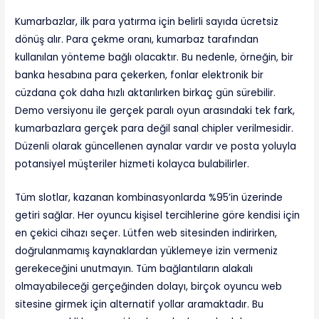
Kumarbazlar, ilk para yatırma için belirli sayıda ücretsiz
dönüş alır. Para çekme oranı, kumarbaz tarafından
kullanılan yönteme bağlı olacaktır. Bu nedenle, örneğin, bir
banka hesabına para çekerken, fonlar elektronik bir
cüzdana çok daha hızlı aktarılırken birkaç gün sürebilir.
Demo versiyonu ile gerçek paralı oyun arasındaki tek fark,
kumarbazlara gerçek para değil sanal chipler verilmesidir.
Düzenli olarak güncellenen aynalar vardır ve posta yoluyla
potansiyel müşteriler hizmeti kolayca bulabilirler.
Tüm slotlar, kazanan kombinasyonlarda %95’in üzerinde
getiri sağlar. Her oyuncu kişisel tercihlerine göre kendisi için
en çekici cihazı seçer. Lütfen web sitesinden indirirken,
doğrulanmamış kaynaklardan yüklemeye izin vermeniz
gerekeceğini unutmayın. Tüm bağlantıların alakalı
olmayabileceği gerçeğinden dolayı, birçok oyuncu web
sitesine girmek için alternatif yollar aramaktadır. Bu