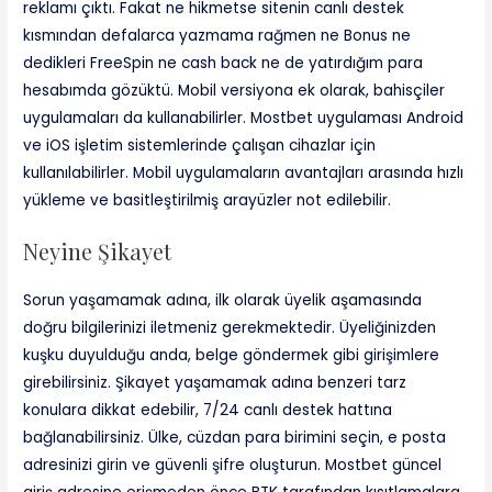
reklamı çıktı. Fakat ne hikmetse sitenin canlı destek
kısmından defalarca yazmama rağmen ne Bonus ne
dedikleri FreeSpin ne cash back ne de yatırdığım para
hesabımda gözüktü. Mobil versiyona ek olarak, bahisçiler
uygulamaları da kullanabilirler. Mostbet uygulaması Android
ve iOS işletim sistemlerinde çalışan cihazlar için
kullanılabilirler. Mobil uygulamaların avantajları arasında hızlı
yükleme ve basitleştirilmiş arayüzler not edilebilir.
Neyine Şikayet
Sorun yaşamamak adına, ilk olarak üyelik aşamasında
doğru bilgilerinizi iletmeniz gerekmektedir. Üyeliğinizden
kuşku duyulduğu anda, belge göndermek gibi girişimlere
girebilirsiniz. Şikayet yaşamamak adına benzeri tarz
konulara dikkat edebilir, 7/24 canlı destek hattına
bağlanabilirsiniz. Ülke, cüzdan para birimini seçin, e posta
adresinizi girin ve güvenli şifre oluşturun. Mostbet güncel