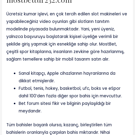
Ücretsiz kumar işlevi, en çok tercih edilen slot makineleri ve
yapabileceğiniz video oyunları gibi slotların tanıtım
modelinde piyasada bulunmaktadır. Yani, yeni üyeniz,
yalnızca başvuruyu başlatarak kişisel üyeliğe verimli bir
şekilde giriş yapmak için esnekliğe sahip olur. MostBet,
çeşitli spor kitaplarına, insanların zevkine göre hazırlanmış,
sağlam temellere sahip bir mobil tasarım satın alır.
Sanal kitapçı, Apple cihazlarının hayranlarına da
dikkat etmişlerdir.
Futbol, ​​tenis, hokey, basketbol, ​​ufc, boks ve eSpor
dahil 100’den fazla diğer spor bahis için mevcuttur.
Bet forum sitesi fikir ve bilginin paylaşıldığı bir
meydandır.
Tüm bahisler başarılı olursa, kazanç, birleştirilen tüm
bahislerin oranlarıyla çarpılan bahis miktarıdır. Nihai