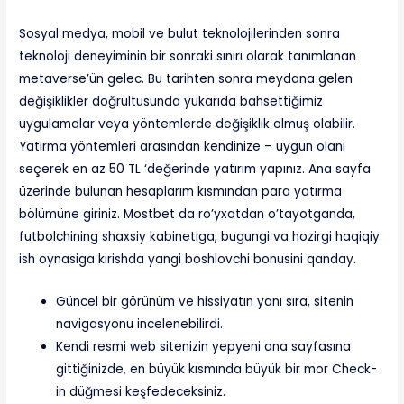
Sosyal medya, mobil ve bulut teknolojilerinden sonra
teknoloji deneyiminin bir sonraki sınırı olarak tanımlanan
metaverse’ün gelec. Bu tarihten sonra meydana gelen
değişiklikler doğrultusunda yukarıda bahsettiğimiz
uygulamalar veya yöntemlerde değişiklik olmuş olabilir.
Yatırma yöntemleri arasından kendinize – uygun olanı
seçerek en az 50 TL ‘değerinde yatırım yapınız. Ana sayfa
üzerinde bulunan hesaplarım kısmından para yatırma
bölümüne giriniz. Mostbet da ro’yxatdan o’tayotganda,
futbolchining shaxsiy kabinetiga, bugungi va hozirgi haqiqiy
ish oynasiga kirishda yangi boshlovchi bonusini qanday.
Güncel bir görünüm ve hissiyatın yanı sıra, sitenin
navigasyonu incelenebilirdi.
Kendi resmi web sitenizin yepyeni ana sayfasına
gittiğinizde, en büyük kısmında büyük bir mor Check-
in düğmesi keşfedeceksiniz.