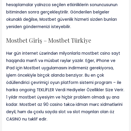
hesaplamalar yalnızca seçilen etkinliklerin sonuncusunun
bitiminden sonra gerçekleştirilir. Gönderilen belgeler
okunaklı değilse, Mostbet güvenlik hizmeti sizden bunları
yeniden göndermenizi isteyebilir.
Mostbet Giriş – Mostbet Türkiye
Hər gün internet üzərindən milyonlarla mostbet csino sayt
haqqında mənfi və müsbət rəylər yazılır. Eğer, iPhone ve
iPad için Mostbet uygulamasını indirmeniz gerekiyorsa,
işlem öncekiyle birçok alanda benziyor. Bu en çok
ödüllendirici çevrimiçi oyun platform sistemi program – ile
harika ongoing TEKLİFLER Verdi Hediyeler Özellikler Size Verir.
1 yıldır mostbet üyesiyim ve hiçbir problem olmadı şu ana
kadar. Mostbet az 90 casino təkcə idman mərc xidmətlərini
deyil, həm də çoxlu sayda slot və slot maşınları olan öz
CASINO nu təklif edir.