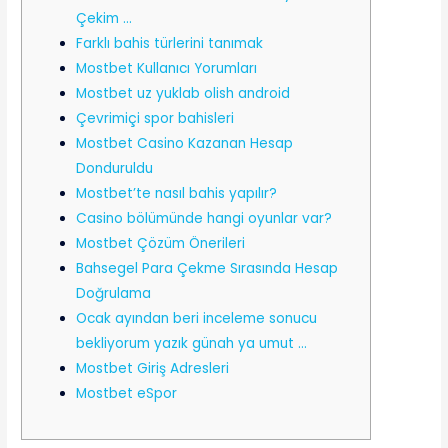
Çekim …
Farklı bahis türlerini tanımak
Mostbet Kullanıcı Yorumları
Mostbet uz yuklab olish android
Çevrimiçi spor bahisleri
Mostbet Casino Kazanan Hesap
Donduruldu
Mostbet’te nasıl bahis yapılır?
Casino bölümünde hangi oyunlar var?
Mostbet Çözüm Önerileri
Bahsegel Para Çekme Sırasında Hesap
Doğrulama
Ocak ayından beri inceleme sonucu
bekliyorum yazık günah ya umut …
Mostbet Giriş Adresleri
Mostbet eSpor