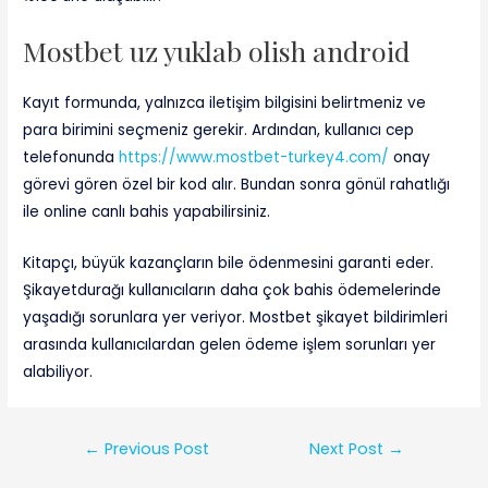
Mostbet uz yuklab olish android
Kayıt formunda, yalnızca iletişim bilgisini belirtmeniz ve
para birimini seçmeniz gerekir. Ardından, kullanıcı cep
telefonunda
https://www.mostbet-turkey4.com/
onay
görevi gören özel bir kod alır. Bundan sonra gönül rahatlığı
ile online canlı bahis yapabilirsiniz.
Kitapçı, büyük kazançların bile ödenmesini garanti eder.
Şikayetdurağı kullanıcıların daha çok bahis ödemelerinde
yaşadığı sorunlara yer veriyor. Mostbet şikayet bildirimleri
arasında kullanıcılardan gelen ödeme işlem sorunları yer
alabiliyor.
Post
←
Previous Post
Next Post
→
navigation