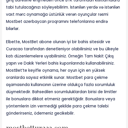
giriş adresine erişmeden önce BTK tarafından kısıtlamalara
tabi tutulacağınızı söyleyebilirim. İstənilən yerdə və istənilən
vaxt mərc oynamağa üstünlük verən oyunçular rəsmi
Mostbet azerbaycan proqramını telefonlarına endirə
bilərlər.
Elbette, MostBet abone olunan iyi bir bahis sitesidir ve
Curacao tarafından denetleniyor olabilirsiniz ve bu ülkeyle
katı düzenlemelere uyabilirsiniz. Örneğin Tam Nakit Çıkış
yapın ve Dakik Yerleri bahis kuponlarında kullanabilirsiniz.
MostBet’te keyifle oynama, her oyun için en yüksek
oranlarda sayısız etkinlik sunar. Mostbet para çekme
aşamasında kullanıcının üzerine oldukça fazla sorumluluk
düşmektedir. Bahsedilen sorumluluklardan birisi de limitler
ile bonuslara dikkat etmeniz gerektiğidir. Bonuslara veya
yöntemlerin izin vermediği şekilde para çekme talebi
gönderirseniz, ödemeniz gecikebilir.
mostbettur232.com