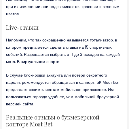
при их изменении они подсвечиваются красным и зеленым
цветом.
Live-ставки
Напомним, что так сокращенно называется тотализатор, в
котором предлагается сделать ставки на 15 спортивных
событий. Разрешается выбрать от 1 до 3 исходов на каждый
матч. В виртуальном спорте
В случае блокировки аккаунта или потери секретного
пароля, рекомендуется обращаться в саппорт. БК Мост Бет
предлагает своим клиентам мобильное приложение. Им
пользоваться гораздо удобнее, чем мобильной браузерной
версией сайта.
Реальные отзывы о букмекерской
конторе Most Bet