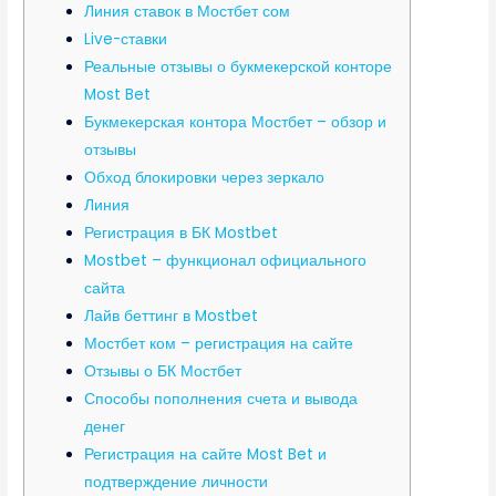
Линия ставок в Мостбет сом
Live-ставки
Реальные отзывы о букмекерской конторе
Most Bet
Букмекерская контора Мостбет – обзор и
отзывы
Обход блокировки через зеркало
Линия
Регистрация в БК Mostbet
Mostbet – функционал официального
сайта
Лайв беттинг в Mostbet
Мостбет ком – регистрация на сайте
Отзывы о БК Мостбет
Способы пополнения счета и вывода
денег
Регистрация на сайте Most Bet и
подтверждение личности