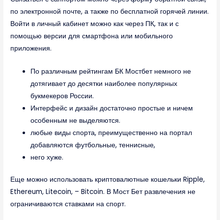
по электронной почте, а также по бесплатной горячей линии.
Войти в личный кабинет можно как через ПК, так и с
помощью версии для смартфона или мобильного
приложения.
По различным рейтингам БК Мостбет немного не
дотягивает до десятки наиболее популярных
букмекеров России.
Интерфейс и дизайн достаточно простые и ничем
особенным не выделяются.
любые виды спорта, преимущественно на портал
добавляются футбольные, теннисные,
него хуже.
Еще можно использовать криптовалютные кошельки Ripple,
Ethereum, Litecoin, – Bitcoin. В Мост Бет развлечения не
ограничиваются ставками на спорт.