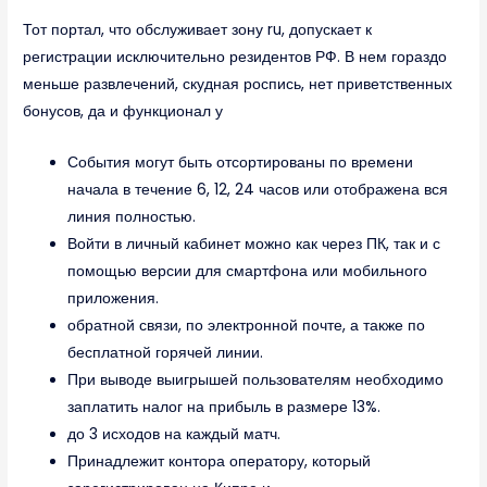
Тот портал, что обслуживает зону ru, допускает к
регистрации исключительно резидентов РФ. В нем гораздо
меньше развлечений, скудная роспись, нет приветственных
бонусов, да и функционал у
События могут быть отсортированы по времени
начала в течение 6, 12, 24 часов или отображена вся
линия полностью.
Войти в личный кабинет можно как через ПК, так и с
помощью версии для смартфона или мобильного
приложения.
обратной связи, по электронной почте, а также по
бесплатной горячей линии.
При выводе выигрышей пользователям необходимо
заплатить налог на прибыль в размере 13%.
до 3 исходов на каждый матч.
Принадлежит контора оператору, который