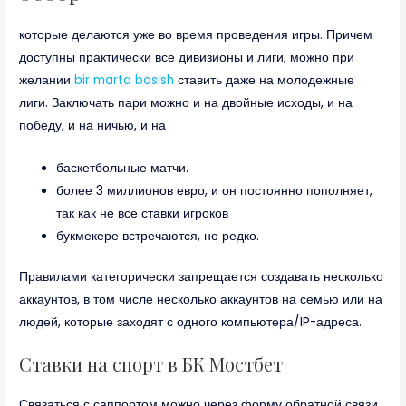
которые делаются уже во время проведения игры. Причем
доступны практически все дивизионы и лиги, можно при
желании
bir marta bosish
ставить даже на молодежные
лиги. Заключать пари можно и на двойные исходы, и на
победу, и на ничью, и на
баскетбольные матчи.
более 3 миллионов евро, и он постоянно пополняет,
так как не все ставки игроков
букмекере встречаются, но редко.
Правилами категорически запрещается создавать несколько
аккаунтов, в том числе несколько аккаунтов на семью или на
людей, которые заходят с одного компьютера/IP-адреса.
Ставки на спорт в БК Мостбет
Связаться с саппортом можно через форму обратной связи,