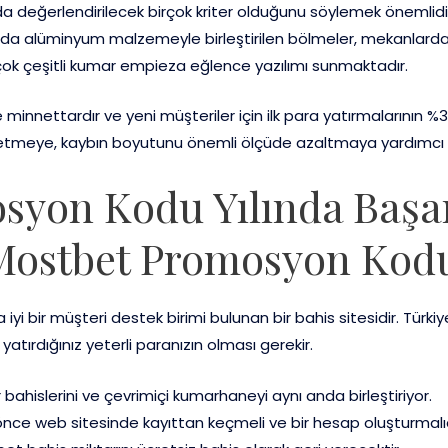
değerlendirilecek birçok kriter olduğunu söylemek önemlidi
tında alüminyum malzemeyle birleştirilen bölmeler, mekanlarda 
çok çeşitli kumar empieza eğlence yazılımı sunmaktadır.
 minnettardır ve yeni müşteriler için ilk para yatırmalarının 
ade etmeye, kaybın boyutunu önemli ölçüde azaltmaya yardımcı 
syon Kodu Yılında Başar
n Mostbet Promosyon Kod
ha iyi bir müşteri destek birimi bulunan bir bahis sitesidir. 
 yatırdığınız yeterli paranızın olması gerekir.
ahislerini ve çevrimiçi kumarhaneyi aynı anda birleştiriyor.
nce web sitesinde kayıttan keçmeli ve bir hesap oluşturmalıd