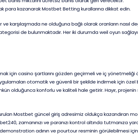
et bahis miktarını ücretsiz bahis olarak geri verecektir.
larak para kazanarak Mostbet Betting kurallarına dikkat edin.
lir ve karşılaşmada ne olduğuna bağlı olarak oranların nasıl değişt
kategorisi de bulunmaktadır. Her iki durumda weil oyun sağlayıcı
mak için casino şartlarını gözden geçirmeli ve iç yönetmeliği 
gulamaları otomatik ve güvenli bir şekilde indirmek için özel bir
mkün olduğunca konforlu ve kaliteli hale getirir. Hayır, projen
urulan Mostbet güncel giriş adresimiz oldukça kazandıran mos
t240, zamanınızı ve paranızı kontrol altında tutmanıza yardım
emonstration adının ve pourtour resminin görülebilmesi içi