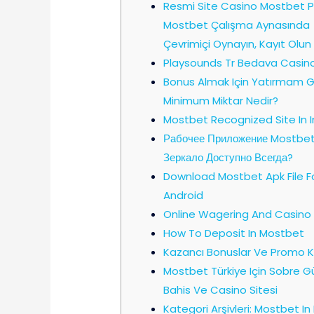
Resmi Site Casino Mostbet Pa
Mostbet Çalışma Aynasında
Çevrimiçi Oynayın, Kayıt Olun
Playsounds Tr Bedava Casin
Bonus Almak Için Yatırmam 
Minimum Miktar Nedir?
Mostbet Recognized Site In I
Рабочее Приложение Mostbe
Зеркало Доступно Всегда?
Download Mostbet Apk File F
Android
Online Wagering And Casino
How To Deposit In Mostbet
Kazancı Bonuslar Ve Promo K
Mostbet Türkiye Için Sobre Gü
Bahis Ve Casino Sitesi
Kategori Arşivleri: Mostbet In