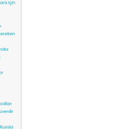
ra Için
o
Gereken
ndia
t
or
odları
venilir
 Russia