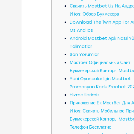
Скачать Mostbet Uz На Андр
И Ios: Обзор Букмекера
Download The 1win App For A
Os And Ios
Android Mostbet Apk Nasıl Yük
Talimatlar
Son Yorumlar
Мостбет Официальный Сайт
Букмекерской Конторы Mostb
Yeni Oyuncular Için Mostbet
Promosyon Kodu Freebet 20
Hizmetlerimiz
Приложение Бк Мостбет Для 
И Ios: Скачать Мобильное Пр
Букмекерской Конторы Mostb
Телефон Бесплатно