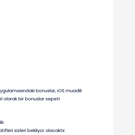
uygulamasındaki bonuslar, iOS muadili
l olarak bir bonuslar sepeti
ir.
ri sizleri bekliyor olacaktır.