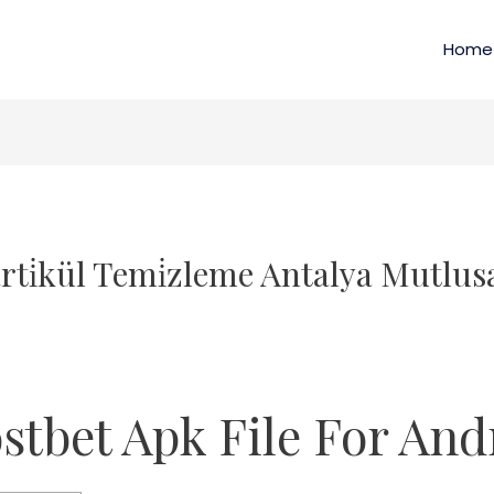
Home
rti̇kül Temi̇zleme Antalya Mutlus
tbet Apk File For And