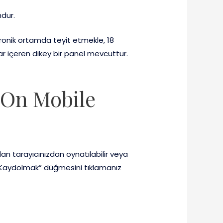
dur.
tronik ortamda teyit etmekle, 18
r içeren dikey bir panel mevcuttur.
 On Mobile
dan tarayıcınızdan oynatılabilir veya
i “Kaydolmak” düğmesini tıklamanız