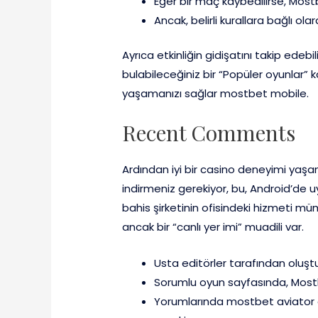
Eğer bir maç kaybedilirse, Mostb
Ancak, belirli kurallara bağlı o
Ayrıca etkinliğin gidişatını takip edebi
bulabileceğiniz bir “Popüler oyunlar” 
yaşamanızı sağlar mostbet mobile.
Recent Comments
Ardından iyi bir casino deneyimi yaşa
indirmeniz gerekiyor, bu, Android’de uy
bahis şirketinin ofisindeki hizmeti mü
ancak bir “canlı yer imi” muadili var.
Usta editörler tarafından oluşt
Sorumlu oyun sayfasında, Mostbe
Yorumlarında mostbet aviator d