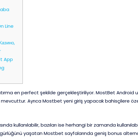
saba
n Line
Казино,
т
et App
ng
tırma en perfect şekilde gerçekleştiriliyor. MostBet Android 
e mevcuttur. Ayrıca Mostbet yeni giriş yapacak bahisçilere öze
ında kullanılabilir, bazıları ise herhangi bir zamanda kullanılabil
rlüğünü yaşatan Mostbet sayfalarında geniş bonus alternatifle