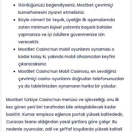
Gördüğünüzü beğendiyseniz, Mostbet çevrimiçi
kumarhanesini ziyaret etmelisiniz.
Böyle cömert bir teşvik, üyeliğin ilk aşamalarında
zaten minimum kişisel yatırımla başarılı bahisler
yapmanıza ve iyi ödüllere güvenmenize izin
verecektir.
MostBet Casino’nun mobil oyunlarını oynaması o
kadar kolay ki, yakında mobil cihazınızdan keyfini
çıkaracaksınız.
MostBet Casino’nun Mobil Casinosu, en sevdiğiniz
çevrimiçi casino oyunlarını doğrudan telefonunuzdan
ya da tabletinizden oynamanın harika bir yoludur.
Mostbet türkiye Casino’nun menüsü ve işlevselliği, onu ilk
kez gören yeni biri tarafından bile anlaşılabilecek kadar
basittir. Kumar empieza eğlence portalı yüksek kalitededir,
Curacao lisansı aldığından yasal şartlara göre çalışır. Bu
nedenle oyuncular, adil ve şeffaf koşullarda yüksek kaliteli