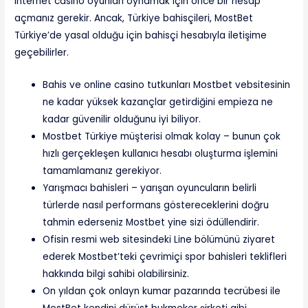
internet casino oyunları oynamak için önce bir hesap
açmanız gerekir. Ancak, Türkiye bahisçileri, MostBet
Türkiye’de yasal olduğu için bahisçi hesabıyla iletişime
geçebilirler.
Bahis ve online casino tutkunları Mostbet vebsitesinin
ne kadar yüksek kazançlar getirdiğini empieza ne
kadar güvenilir olduğunu iyi biliyor.
Mostbet Türkiye müşterisi olmak kolay – bunun çok
hızlı gerçekleşen kullanıcı hesabı oluşturma işlemini
tamamlamanız gerekiyor.
Yarışmacı bahisleri – yarışan oyuncuların belirli
türlerde nasıl performans göstereceklerini doğru
tahmin ederseniz Mostbet yine sizi ödüllendirir.
Ofisin resmi web sitesindeki Line bölümünü ziyaret
ederek Mostbet’teki çevrimiçi spor bahisleri teklifleri
hakkında bilgi sahibi olabilirsiniz.
On yıldan çok onlayn kumar pazarında tecrübesi ile