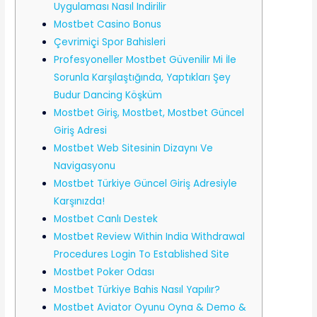
Uygulaması Nasıl Indirilir
Mostbet Casino Bonus
Çevrimiçi Spor Bahisleri
Profesyoneller Mostbet Güvenilir Mi İle
Sorunla Karşılaştığında, Yaptıkları Şey
Budur Dancing Köşküm
Mostbet Giriş, Mostbet, Mostbet Güncel
Giriş Adresi
Mostbet Web Sitesinin Dizaynı Ve
Navigasyonu
Mostbet Türkiye Güncel Giriş Adresiyle
Karşınızda!
Mostbet Canlı Destek
Mostbet Review Within India Withdrawal
Procedures Login To Established Site
Mostbet Poker Odası
Mostbet Türkiye Bahis Nasıl Yapılır?
Mostbet Aviator Oyunu Oyna & Demo &