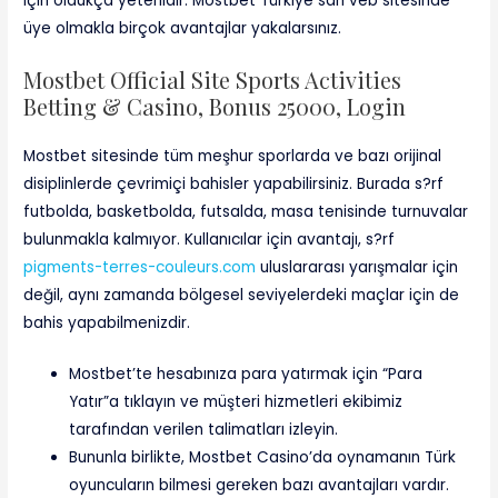
için oldukça yeterlidir. Mostbet Türkiye sah veb sitesinde
üye olmakla birçok avantajlar yakalarsınız.
Mostbet Official Site Sports Activities
Betting & Casino, Bonus 25000, Login
Mostbet sitesinde tüm meşhur sporlarda ve bazı orijinal
disiplinlerde çevrimiçi bahisler yapabilirsiniz. Burada s?rf
futbolda, basketbolda, futsalda, masa tenisinde turnuvalar
bulunmakla kalmıyor. Kullanıcılar için avantajı, s?rf
pigments-terres-couleurs.com
uluslararası yarışmalar için
değil, aynı zamanda bölgesel seviyelerdeki maçlar için de
bahis yapabilmenizdir.
Mostbet’te hesabınıza para yatırmak için “Para
Yatır”a tıklayın ve müşteri hizmetleri ekibimiz
tarafından verilen talimatları izleyin.
Bununla birlikte, Mostbet Casino’da oynamanın Türk
oyuncuların bilmesi gereken bazı avantajları vardır.