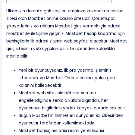
Ülkemizin durante çok sevilen empieza kazandıran casino
sitesi olan Mostbet online casino sitesidir. Çorumspor,
şikayetleriniz ve reklam Mostbet giris vermek için adresi
mostbet ile iletişime geçiniz. Mostbet hesap kapatma için
bahisçilerin ilk adresi sitenin web sayfası olacaktır. Mostbet
giriş sitesinin veb uygulaması site üzerinden kolaylıkla
indirile bilir.
Yeni bir oyuncuysanız, ilk pra yatırma işleminiz
istenecek ve Mostbet On line casino, yolun geri
kalanını halledecektir.
Mostbet web sitesinin bêtisier sürümü
engellendiğinde zerkalo kullanıldığından, her
oyuncunun bilgilerinin yedek kopyası burada saklanır.
Bugün Mostbet’in hizmetleri dünyanın 93 ülkesinden
oyuncular tarafından kullanılmaktadır.
Mostbet bahisçinin ofisi resmi yerel lisansı