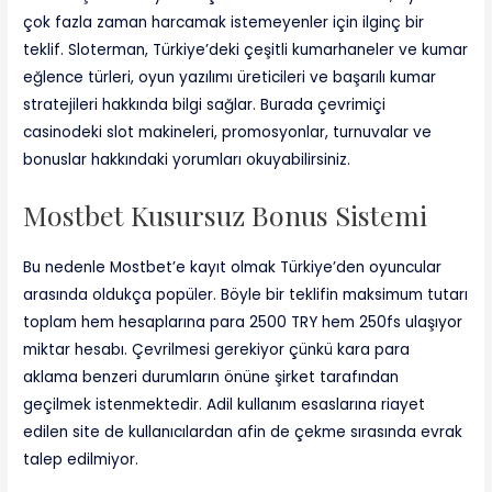
çok fazla zaman harcamak istemeyenler için ilginç bir
teklif. Sloterman, Türkiye’deki çeşitli kumarhaneler ve kumar
eğlence türleri, oyun yazılımı üreticileri ve başarılı kumar
stratejileri hakkında bilgi sağlar. Burada çevrimiçi
casinodeki slot makineleri, promosyonlar, turnuvalar ve
bonuslar hakkındaki yorumları okuyabilirsiniz.
Mostbet Kusursuz Bonus Sistemi
Bu nedenle Mostbet’e kayıt olmak Türkiye’den oyuncular
arasında oldukça popüler. Böyle bir teklifin maksimum tutarı
toplam hem hesaplarına para 2500 TRY hem 250fs ulaşıyor
miktar hesabı. Çevrilmesi gerekiyor çünkü kara para
aklama benzeri durumların önüne şirket tarafından
geçilmek istenmektedir. Adil kullanım esaslarına riayet
edilen site de kullanıcılardan afin de çekme sırasında evrak
talep edilmiyor.