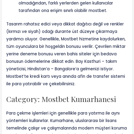
olmadığından, farklı yerlerden gelen kullanıcılar
tarafından ona erişim sınırlı olabilir mostbet.
Tasarım rahatsız edici veya dikkat dağıtıcı değil ve renkler
(kırmızı ve siyah) odağı durante üst düzeye çıkarmaya
yardımcı oluyor. Genellikle, Mostbet hizmetine kaydolurken,
tüm oyunculara bir hoşgeldin bonusu verilir. Çevrilen miktar
yerine deneme bonusu veren bahis siteler için bedava
bonusun ödemelerine dikkat edin. Bay Kasthuri – takım
yöneticisi, Hindistan’a – Bangalore’a gelmenizi istiyor.
Mostbet’te kredi kartı veya anında afin de transfer sistemi
ile para yatırabilir ve çekebilirsiniz.
Category: Mostbet Kumarhanesi
Para çekme işlemleri için genellikle para yatırma ile aynı
yöntemleri kullanırlar. Kumarhane, uluslararası bir lisans
temelinde çalışır ve çalışmalarında modern müşteri koruma