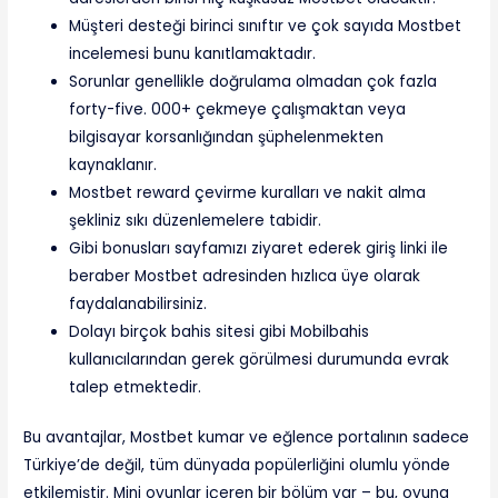
Müşteri desteği birinci sınıftır ve çok sayıda Mostbet
incelemesi bunu kanıtlamaktadır.
Sorunlar genellikle doğrulama olmadan çok fazla
forty-five. 000+ çekmeye çalışmaktan veya
bilgisayar korsanlığından şüphelenmekten
kaynaklanır.
Mostbet reward çevirme kuralları ve nakit alma
şekliniz sıkı düzenlemelere tabidir.
Gibi bonusları sayfamızı ziyaret ederek giriş linki ile
beraber Mostbet adresinden hızlıca üye olarak
faydalanabilirsiniz.
Dolayı birçok bahis sitesi gibi Mobilbahis
kullanıcılarından gerek görülmesi durumunda evrak
talep etmektedir.
Bu avantajlar, Mostbet kumar ve eğlence portalının sadece
Türkiye’de değil, tüm dünyada popülerliğini olumlu yönde
etkilemiştir. Mini oyunlar içeren bir bölüm var – bu, oyuna