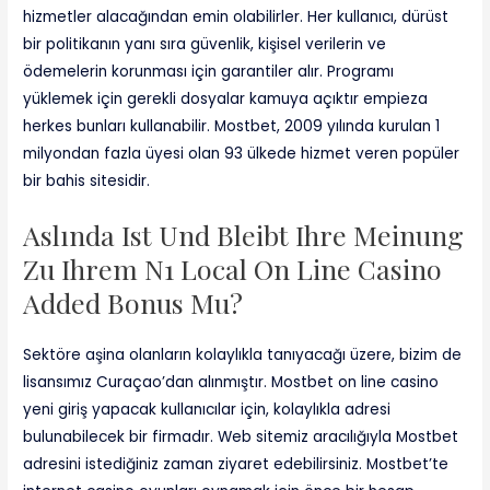
hizmetler alacağından emin olabilirler. Her kullanıcı, dürüst
bir politikanın yanı sıra güvenlik, kişisel verilerin ve
ödemelerin korunması için garantiler alır. Programı
yüklemek için gerekli dosyalar kamuya açıktır empieza
herkes bunları kullanabilir. Mostbet, 2009 yılında kurulan 1
milyondan fazla üyesi olan 93 ülkede hizmet veren popüler
bir bahis sitesidir.
Aslında Ist Und Bleibt Ihre Meinung
Zu Ihrem N1 Local On Line Casino
Added Bonus Mu?
Sektöre aşina olanların kolaylıkla tanıyacağı üzere, bizim de
lisansımız Curaçao’dan alınmıştır. Mostbet on line casino
yeni giriş yapacak kullanıcılar için, kolaylıkla adresi
bulunabilecek bir firmadır. Web sitemiz aracılığıyla Mostbet
adresini istediğiniz zaman ziyaret edebilirsiniz. Mostbet’te