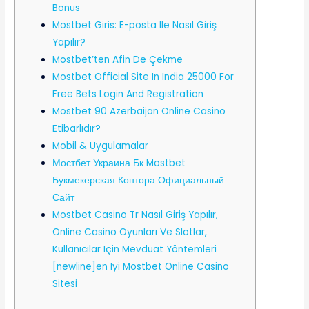
Bonus
Mostbet Giris: E-posta Ile Nasıl Giriş
Yapılır?
Mostbet’ten Afin De Çekme
Mostbet Official Site In India 25000 For
Free Bets Login And Registration
Mostbet 90 Azerbaijan Online Casino
Etibarlıdır?
Mobil & Uygulamalar
Мостбет Украина Бк Mostbet
Букмекерская Контора Официальный
Сайт
Mostbet Casino Tr Nasıl Giriş Yapılır,
Online Casino Oyunları Ve Slotlar,
Kullanıcılar Için Mevduat Yöntemleri
[newline]en Iyi Mostbet Online Casino
Sitesi