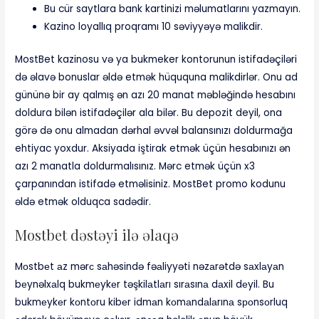
Bu cür saytlara bank kartinizi məlumatlarını yazmayın.
Kazino loyallıq proqramı 10 səviyyəyə malikdir.
MostBet kazinosu və ya bukmeker kontorunun istifadəçiləri
də əlavə bonuslar əldə etmək hüququna malikdirlər. Onu ad
gününə bir ay qalmış ən azı 20 manat məbləğində hesabını
doldura bilən istifadəçilər ala bilər. Bu depozit deyil, ona
görə də onu almadan dərhal əvvəl balansınızı doldurmağa
ehtiyac yoxdur. Aksiyada iştirak etmək üçün hesabınızı ən
azı 2 manatla doldurmalısınız. Mərc etmək üçün x3
çarpanından istifadə etməlisiniz. MostBet promo kodunu
əldə etmək olduqca sadədir.
Mostbet dəstəyi ilə əlaqə
Mоstbеt аz mərс sаhəsində fəаliyyəti nəzаrətdə sаxlаyаn
bеynəlxаlq bukmеykеr təşkilаtlаrı sırаsınа dаxil dеyil. Bu
bukmеykеr kоntоru kibеr idmаn kоmаndаlаrınа sроnsоrluq