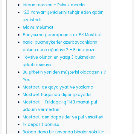
İdman mərcləri – Pulsuz mərclər
“20 Yanvar” şəhidlərini təhqir edən qadın
üzr istədi
Əlavə məlumat
Бoнуcы зa peгиcтpaцию oт БК Mostbet
Xarici bukmeykerlər azərbaycanlıların
pulunu necə oğurlayır? – Birinci yazı
Tövsiyə olunan ən yaxşı 3 bukmeker
şirkətini sınayın
Bu şirkətin yenidən müştərisi olacaqsınız ?
Yox
Mostbet-də qeydiyyat və yoxlama
Mostbet haqqında digər şikayətlər
Mostbet – Frildaqciliq 1143 manat pul
uddum vermediler
Mostbet-dən depozitlər və pul vəsaitləri
İlk depozit bonusu
Bakıda daha bir ünvanda binalar sökülür: