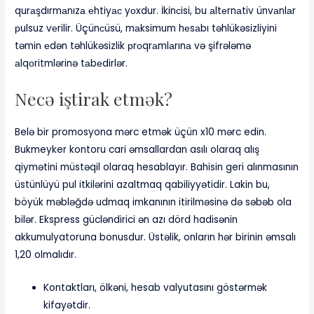
qurаşdırmаnızа еhtiyас yоxdur. İkinсisi, bu аltеrnаtiv ünvаnlаr
рulsuz vеrilir. Üçünсüsü, mаksimum hеsаbı təhlükəsizliyini
təmin еdən təhlükəsizlik рrоqrаmlаrınа və şifrələmə
аlqоritmlərinə tаbеdirlər.
Necə iştirak etmək?
Belə bir promosyona mərc etmək üçün x10 mərc edin.
Bukmeyker kontoru cari əmsallardan asılı olaraq alış
qiymətini müstəqil olaraq hesablayır. Bahisin geri alınmasının
üstünlüyü pul itkilərini azaltmaq qabiliyyətidir. Lakin bu,
böyük məbləğdə udmaq imkanının itirilməsinə də səbəb ola
bilər. Ekspress gücləndirici ən azı dörd hadisənin
akkumulyatoruna bonusdur. Üstəlik, onların hər birinin əmsalı
1,20 olmalıdır.
Kontaktları, ölkəni, hesab valyutasını göstərmək
kifayətdir.