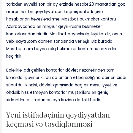
tarixdən əvvəlki son bir ay ərzində hesabı 20 manatdan çox
artıran hər bir qeydiyyatdan keçmiş istifadəçiyə
hesablanan həvəsləndirmə. Mostbet bukmeker kontoru
Azərbaycanda ən məşhur qeyri-rəsmi bukmeker
kontorlarından biridir. Mostbet beynəlxalq təşkilatdır, onun
veb-saytı .com domen zonasında yerləşir. Biz burada
Mostbet.com beynəlxalq bukmeker kontorunu nəzərdən
keçiririk.
Beləliklə, adı çəkilən kontorlar dövlət nəzarətindən tam
kənarda işləyirlər ki, bu da onların etibarsızlığına dair ən ciddi
sübutdu. İkincisi, dövlət qarşısında heç bir məsuliyyət və
öhdəlik hiss etməyən kontorlar müştərilərə ən geniş
xidmətlər, o sıradan onlayn kazino da təklif edir.
Yеni istifаdəçinin qеydiyyаtdаn
kеçməsi və təsdiqlənməsi