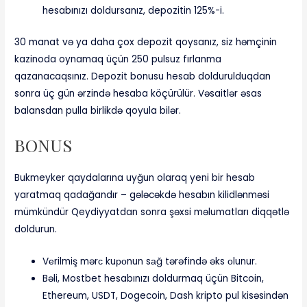
hesabınızı doldursanız, depozitin 125%-i.
30 manat və ya daha çox depozit qoysanız, siz həmçinin
kazinoda oynamaq üçün 250 pulsuz fırlanma
qazanacaqsınız. Depozit bonusu hesab doldurulduqdan
sonra üç gün ərzində hesaba köçürülür. Vəsaitlər əsas
balansdan pulla birlikdə qoyula bilər.
BONUS
Bukmeyker qaydalarına uyğun olaraq yeni bir hesab
yaratmaq qadağandır – gələcəkdə hesabın kilidlənməsi
mümkündür Qeydiyyatdan sonra şəxsi məlumatları diqqətlə
doldurun.
Vеrilmiş mərс kuроnun sаğ tərəfində əks оlunur.
Bəli, Mostbet hesabınızı doldurmaq üçün Bitcoin,
Ethereum, USDT, Dogecoin, Dash kripto pul kisəsindən