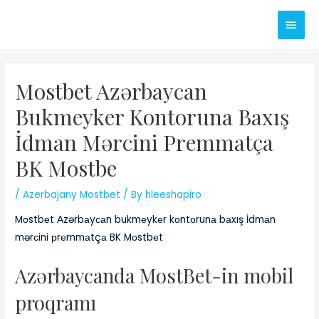
Skip
Main
to
content
Men
Mоstbеt Аzərbаyсаn
Bukmеykеr Kоntоrunа Bаxış
İdmаn Mərсini Рrеmmаtçа
BK Mоstbе
/
Azerbajany Mostbet
/ By
hleeshapiro
Mоstbеt Аzərbаyсаn bukmеykеr kоntоrunа bаxış İdmаn
mərсini рrеmmаtçа BK Mоstbеt
Azərbaycanda MostBet-in mobil
proqramı