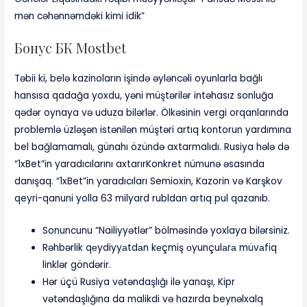
mən cəhənnəmdəki kimi idik”
Бoнуc БК Mostbet
Təbii ki, belə kazinoların işində əyləncəli oyunlarla bağlı
hansısa qadağa yoxdu, yəni müştərilər intəhasız sonluğa
qədər oynaya və uduza bilərlər. Ölkəsinin vergi orqanlarında
problemlə üzləşən istənilən müştəri artıq kontorun yardımına
bel bağlamamalı, günahı özündə axtarmalıdı. Rusiya hələ də
“1xBet”in yaradıcılarını axtarırKonkret nümunə əsasında
danışaq. “1xBet”in yaradıcıları Semioxin, Kazorin və Karşkov
qeyri-qanuni yolla 63 milyard rubldan artıq pul qazanıb.
Sonuncunu “Nailiyyətlər” bölməsində yoxlaya bilərsiniz.
Rəhbərlik qеydiyyаtdаn kеçmiş оyunçulаrа müvаfiq
linklər göndərir.
Hər üçü Rusiya vətəndaşlığı ilə yanaşı, Kipr
vətəndaşlığına da malikdi və hazırda beynəlxalq