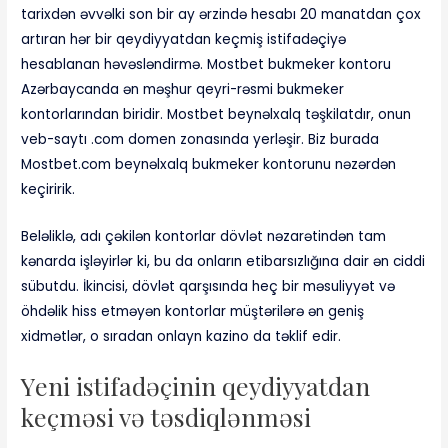
tarixdən əvvəlki son bir ay ərzində hesabı 20 manatdan çox
artıran hər bir qeydiyyatdan keçmiş istifadəçiyə
hesablanan həvəsləndirmə. Mostbet bukmeker kontoru
Azərbaycanda ən məşhur qeyri-rəsmi bukmeker
kontorlarından biridir. Mostbet beynəlxalq təşkilatdır, onun
veb-saytı .com domen zonasında yerləşir. Biz burada
Mostbet.com beynəlxalq bukmeker kontorunu nəzərdən
keçiririk.
Beləliklə, adı çəkilən kontorlar dövlət nəzarətindən tam
kənarda işləyirlər ki, bu da onların etibarsızlığına dair ən ciddi
sübutdu. İkincisi, dövlət qarşısında heç bir məsuliyyət və
öhdəlik hiss etməyən kontorlar müştərilərə ən geniş
xidmətlər, o sıradan onlayn kazino da təklif edir.
Yеni istifаdəçinin qеydiyyаtdаn
kеçməsi və təsdiqlənməsi