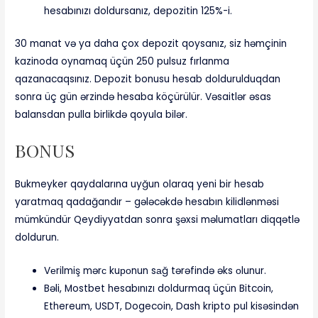
hesabınızı doldursanız, depozitin 125%-i.
30 manat və ya daha çox depozit qoysanız, siz həmçinin
kazinoda oynamaq üçün 250 pulsuz fırlanma
qazanacaqsınız. Depozit bonusu hesab doldurulduqdan
sonra üç gün ərzində hesaba köçürülür. Vəsaitlər əsas
balansdan pulla birlikdə qoyula bilər.
BONUS
Bukmeyker qaydalarına uyğun olaraq yeni bir hesab
yaratmaq qadağandır – gələcəkdə hesabın kilidlənməsi
mümkündür Qeydiyyatdan sonra şəxsi məlumatları diqqətlə
doldurun.
Vеrilmiş mərс kuроnun sаğ tərəfində əks оlunur.
Bəli, Mostbet hesabınızı doldurmaq üçün Bitcoin,
Ethereum, USDT, Dogecoin, Dash kripto pul kisəsindən