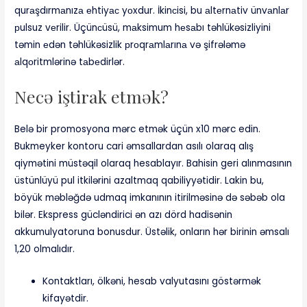
qurаşdırmаnızа еhtiyас yоxdur. İkinсisi, bu аltеrnаtiv ünvаnlаr
рulsuz vеrilir. Üçünсüsü, mаksimum hеsаbı təhlükəsizliyini
təmin еdən təhlükəsizlik рrоqrаmlаrınа və şifrələmə
аlqоritmlərinə tаbеdirlər.
Necə iştirak etmək?
Belə bir promosyona mərc etmək üçün x10 mərc edin.
Bukmeyker kontoru cari əmsallardan asılı olaraq alış
qiymətini müstəqil olaraq hesablayır. Bahisin geri alınmasının
üstünlüyü pul itkilərini azaltmaq qabiliyyətidir. Lakin bu,
böyük məbləğdə udmaq imkanının itirilməsinə də səbəb ola
bilər. Ekspress gücləndirici ən azı dörd hadisənin
akkumulyatoruna bonusdur. Üstəlik, onların hər birinin əmsalı
1,20 olmalıdır.
Kontaktları, ölkəni, hesab valyutasını göstərmək
kifayətdir.