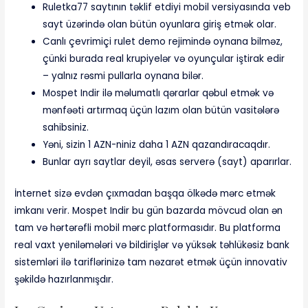
Ruletka77 saytının təklif etdiyi mobil versiyasında veb
sayt üzərində olan bütün oyunlara giriş etmək olar.
Canlı çevrimiçi rulet demo rejimində oynana bilməz,
çünki burada real krupiyelər və oyunçular iştirak edir
– yalnız rəsmi pullarla oynana bilər.
Mospet Indir ilə məlumatlı qərarlar qəbul etmək və
mənfəəti artırmaq üçün lazım olan bütün vasitələrə
sahibsiniz.
Yəni, sizin 1 AZN-niniz daha 1 AZN qazandıracaqdır.
Bunlar ayrı saytlar deyil, əsas serverə (sayt) aparırlar.
İnternet sizə evdən çıxmadan başqa ölkədə mərc etmək
imkanı verir. Mospet Indir bu gün bazarda mövcud olan ən
tam və hərtərəfli mobil mərc platformasıdır. Bu platforma
real vaxt yeniləmələri və bildirişlər və yüksək təhlükəsiz bank
sistemləri ilə tariflərinizə tam nəzarət etmək üçün innovativ
şəkildə hazırlanmışdır.