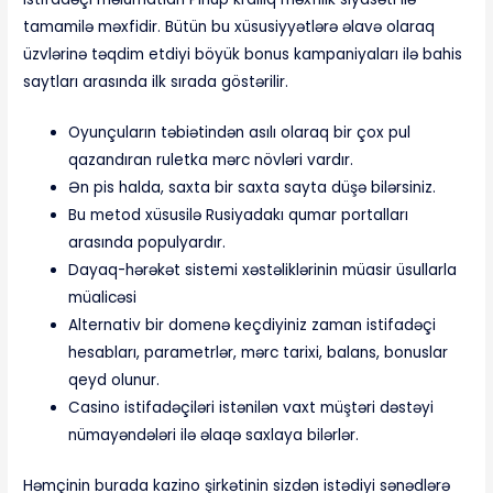
tamamilə məxfidir. Bütün bu xüsusiyyətlərə əlavə olaraq
üzvlərinə təqdim etdiyi böyük bonus kampaniyaları ilə bahis
saytları arasında ilk sırada göstərilir.
Oyunçuların təbiətindən asılı olaraq bir çox pul
qazandıran ruletka mərc növləri vardır.
Ən pis halda, saxta bir saxta sayta düşə bilərsiniz.
Bu metod xüsusilə Rusiyadakı qumar portalları
arasında populyardır.
Dayaq-hərəkət sistemi xəstəliklərinin müasir üsullarla
müalicəsi
Alternativ bir domenə keçdiyiniz zaman istifadəçi
hesabları, parametrlər, mərc tarixi, balans, bonuslar
qeyd olunur.
Casino istifadəçiləri istənilən vaxt müştəri dəstəyi
nümayəndələri ilə əlaqə saxlaya bilərlər.
Həmçinin burada kazino şirkətinin sizdən istədiyi sənədlərə