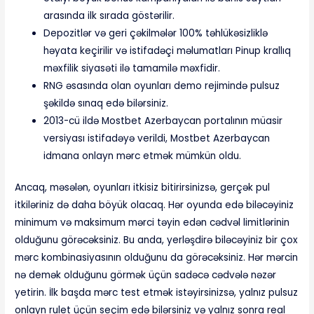
arasında ilk sırada göstərilir.
Depozitlər və geri çəkilmələr 100% təhlükəsizliklə
həyata keçirilir və istifadəçi məlumatları Pinup krallıq
məxfilik siyasəti ilə tamamilə məxfidir.
RNG əsasında olan oyunları demo rejimində pulsuz
şəkildə sınaq edə bilərsiniz.
2013-cü ildə Mostbet Azerbaycan portalının müasir
versiyası istifadəyə verildi, Mostbet Azerbaycan
idmana onlayn mərc etmək mümkün oldu.
Ancaq, məsələn, oyunları itkisiz bitirirsinizsə, gerçək pul
itkiləriniz də daha böyük olacaq. Hər oyunda edə biləcəyiniz
minimum və maksimum mərci təyin edən cədvəl limitlərinin
olduğunu görəcəksiniz. Bu anda, yerləşdirə biləcəyiniz bir çox
mərc kombinasiyasının olduğunu da görəcəksiniz. Hər mərcin
nə demək olduğunu görmək üçün sadəcə cədvələ nəzər
yetirin. İlk başda mərc test etmək istəyirsinizsə, yalnız pulsuz
onlayn rulet üçün seçim edə bilərsiniz və yalnız sonra real