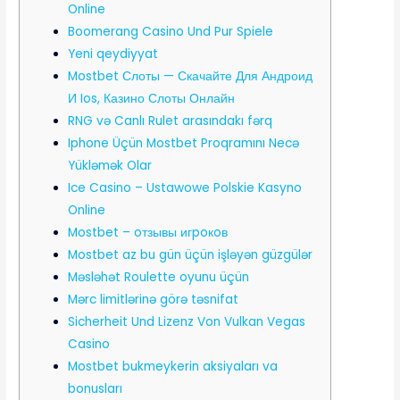
Online
Boomerang Casino Und Pur Spiele
Yeni qeydiyyat
Mostbet Слоты — Скачайте Для Андроид
И Ios, Казино Слоты Онлайн
RNG və Canlı Rulet arasındakı fərq
Iphone Üçün Mostbet Proqramını Necə
Yükləmək Olar
Ice Casino – Ustawowe Polskie Kasyno
Online
Mostbet – oтзывы игpoкoв
Mostbet az bu gün üçün işləyən güzgülər
Məsləhət Roulette oyunu üçün
Mərc limitlərinə görə təsnifat
Sicherheit Und Lizenz Von Vulkan Vegas
Casino
Mostbet bukmeykerin aksiyaları va
bonusları