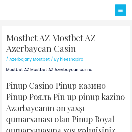
Skip
Main
to
content
Men
Mostbet AZ Mostbet AZ
Azerbaycan Casin
/
Azerbajany Mostbet
/ By
hleeshapiro
Mostbet AZ Mostbet AZ Azerbaycan casino
Pinup Casino Pinup казино
Pinup Рояль Pin up pinup kazino
Azərbaycanın ən yaxşı
qumarxanası olan Pinup Royal
qumarxanasına xoş gəlmisiniz