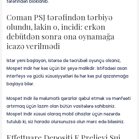
tərəfindən bloklanıb.
Coman PSJ tərəfindən tərbiyə
olundu, lakin o, incidi: erkən
debütdən sonra ona oynamağa
icazə verilmədi
İstər yeni başlayan, istərsə də təcrübəli oyunçu olsanız,
Mospet Indir hər kəs üçün bir şeyə malikdir. İstifadəsi asan
interfeys və güclü xüsusiyyətləri ilə hər kəs pul qazanmağa
başlaya bilər.
Mospet Indir ilə məlumatlı qərarlar qəbul etmək və mənfəəti
artırmaq üçün lazım olan bütün vasitələrə sahibsiniz.
Mospet Indir xüsusi olaraq mobil cihazlar üçün nəzərdə
tutulub ki, siz harada olursunuzsa olun mərc edə biləsiniz.
Effettuare Depositi E Prelievi Sui