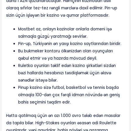
daha 1 AZN qazandıracaqdır. Həmçinin kazinodan asılı
olaraq sıfırlar tez-tez rəngli mərclərə daxil edilmir. Pin-up
sizin üçün işləyən bir kazino və qumar platformasıdır.
Mostbet az, onlayn kazinolar onlarla domeni işə
salmaqla güzgü yaratmağı sevirlər.
Pin-up, Türkiyənin ən yaxşı kazino saytlarından biridir.
Bu bukmeker kontoru ölkənizdən olan oyunçuları
qəbul etmir və ya hazırda mövcud deyil.
Ruletka oyunları təklif edən kazino şirkətləri sizdən
bəzi hallarda hesabınızı təsdiqləmək üçün əlavə
sənədlər istəyə bilər.
Pinup kazino sizə futbol, ​​basketbol və tennis başda
olmaqla 100-dən çox fərqli idman növündə ən geniş
bahis seçimini təqdim edir.
Hətta qatılmaq üçün ən azı 1.000 avro tələb edən masalar
da tapıla bilər. High-Stakes oyunları əsasən adi Roulette
oyunlarıdır, yəni qaydalar, bahis növləri və qazanma