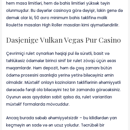
hem masa limitləri, hem də bahis limitləri yüksək təyin
olunmuşdur. Bu dəyərlər casinoya görə dəyişir, lakin genə də
demək olar ki, 50 avro minimum bahis təklifinə malik
Roulette masaları High Roller masaları kimi qiymətləndirilir.
Dasjenige Vulkan Vegas Pur Casino
Çevrimiçi rulet oynarkən həqiqi pul ilə sürətli, basit və
təhlükəsiz ödəmələr birinci sinif bir rulet zövqü üçün əsas
məqamlardır. Həm depozit, həm də çıxış zamanı bütün
ödəmə prosesini asanlıqla yerinə yetirə biləcəyiniz əmin
olmalıdır. Müxtəlif onlayn kazinoların təkliflərinin əhəmiyyətli
dərəcədə fərqli ola biləcəyini tez bir zamanda görəcəksiniz.
Oyunun əsas qaydaları sabit qalsa da, rulet variantları
müxtəlif formalarda mövcuddur.
Ancaq burada səbəb əhəmiyyətsizdir – bu kilidlərdən yan
keçməyin ən sadə və ən ucuz yoludur. Təcrübəli bir