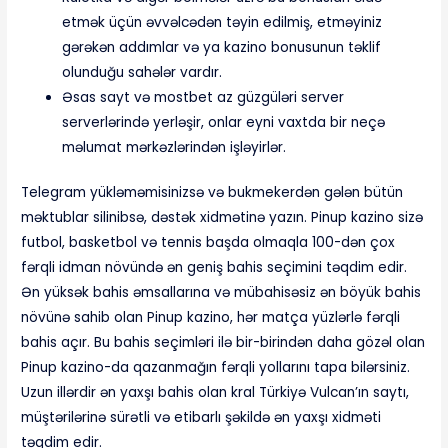
etmək üçün əvvəlcədən təyin edilmiş, etməyiniz
gərəkən addımlar və ya kazino bonusunun təklif
olunduğu sahələr vardır.
Əsas sayt və mostbet az güzgüləri server
serverlərində yerləşir, onlar eyni vaxtda bir neçə
məlumat mərkəzlərindən işləyirlər.
Telegram yükləməmisinizsə və bukmekerdən gələn bütün
məktublar silinibsə, dəstək xidmətinə yazın. Pinup kazino sizə
futbol, ​​basketbol və tennis başda olmaqla 100-dən çox
fərqli idman növündə ən geniş bahis seçimini təqdim edir.
Ən yüksək bahis əmsallarına və mübahisəsiz ən böyük bahis
növünə sahib olan Pinup kazino, hər matça yüzlərlə fərqli
bahis açır. Bu bahis seçimləri ilə bir-birindən daha gözəl olan
Pinup kazino-da qazanmağın fərqli yollarını tapa bilərsiniz.
Uzun illərdir ən yaxşı bahis olan kral Türkiyə Vulcan’ın saytı,
müştərilərinə sürətli və etibarlı şəkildə ən yaxşı xidməti
təqdim edir.