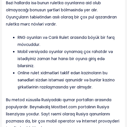
Bəzi hallarda isə bunun ruletka oyunlarına aid olub
olmayacağı bonusun şərtləri bölməsində yer alır.
Oyunçuların təbiətindən asılı olaraq bir çox pul qazandıran
ruletka mərc növləri vardır.
RNG oyunları və Canlı Rulet arasında böyük bir fərq
mövcuddur.
Mobil versiyada oyunlar oynamaq çox rahatdır və
istədiyiniz zaman hər hansı bir oyuna giriş edə
bilərsiniz.
Online rulet xidmətləri təklif edən kazinoların bu
sənədləri sizdən istəməsi qanunidir və bunlar kazino
şirkətlərinin razılaşmasında yer almışdır.
Bu metod xüsusilə Rusiyadakı qumar portalları arasında
populyardır. Beynəlxalq Mostbet.com portalının Rusiya
lisenziyası yoxdur. Sayt rəsmi olaraq Rusiya qanunlarını
pozmasa da, bir çox mobil operator və İnternet provayderi