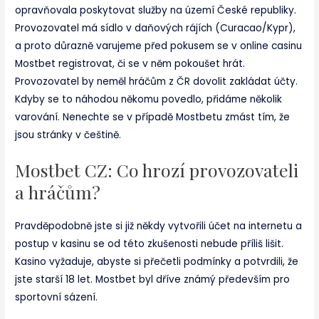
opravňovala poskytovat služby na území České republiky.
Provozovatel má sídlo v daňových rájích (Curacao/Kypr),
a proto důrazně varujeme před pokusem se v online casinu
Mostbet registrovat, či se v něm pokoušet hrát.
Provozovatel by neměl hráčům z ČR dovolit zakládat účty.
Kdyby se to náhodou někomu povedlo, přidáme několik
varování. Nenechte se v případě Mostbetu zmást tím, že
jsou stránky v češtině.
Mostbet CZ: Co hrozí provozovateli
a hráčům?
Pravděpodobně jste si již někdy vytvořili účet na internetu a
postup v kasinu se od této zkušenosti nebude příliš lišit.
Kasino vyžaduje, abyste si přečetli podmínky a potvrdili, že
jste starší 18 let. Mostbet byl dříve známý především pro
sportovní sázení.