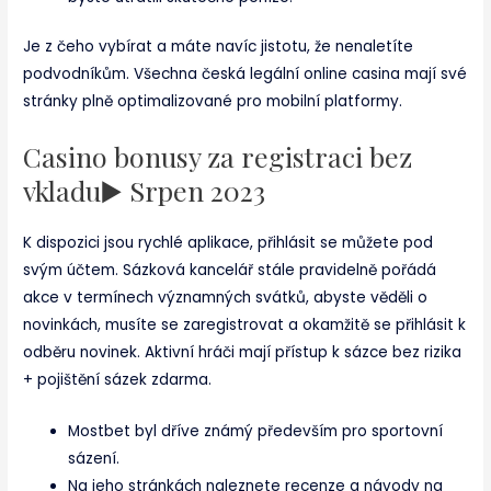
Je z čeho vybírat a máte navíc jistotu, že nenaletíte
podvodníkům. Všechna česká legální online casina mají své
stránky plně optimalizované pro mobilní platformy.
Casino bonusy za registraci bez
vkladu▶️ Srpen 2023
K dispozici jsou rychlé aplikace, přihlásit se můžete pod
svým účtem. Sázková kancelář stále pravidelně pořádá
akce v termínech významných svátků, abyste věděli o
novinkách, musíte se zaregistrovat a okamžitě se přihlásit k
odběru novinek. Aktivní hráči mají přístup k sázce bez rizika
+ pojištění sázek zdarma.
Mostbet byl dříve známý především pro sportovní
sázení.
Na jeho stránkách naleznete recenze a návody na