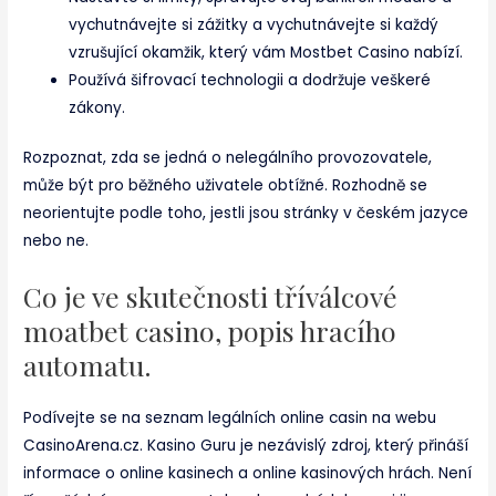
vychutnávejte si zážitky a vychutnávejte si každý
vzrušující okamžik, který vám Mostbet Casino nabízí.
Používá šifrovací technologii a dodržuje veškeré
zákony.
Rozpoznat, zda se jedná o nelegálního provozovatele,
může být pro běžného uživatele obtížné. Rozhodně se
neorientujte podle toho, jestli jsou stránky v českém jazyce
nebo ne.
Co je ve skutečnosti tříválcové
moatbet casino, popis hracího
automatu.
Podívejte se na seznam legálních online casin na webu
CasinoArena.cz. Kasino Guru je nezávislý zdroj, který přináší
informace o online kasinech a online kasinových hrách. Není