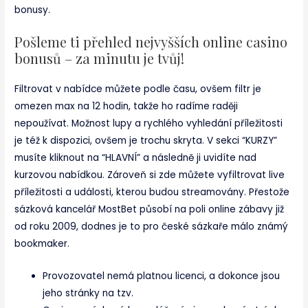
bonusy.
Pošleme ti přehled nejvyšších online casino
bonusů – za minutu je tvůj!
Filtrovat v nabídce můžete podle času, ovšem filtr je
omezen max na 12 hodin, takže ho radíme raději
nepoužívat. Možnost lupy a rychlého vyhledání příležitosti
je též k dispozici, ovšem je trochu skryta. V sekci “KURZY”
musíte kliknout na “HLAVNÍ” a následně ji uvidíte nad
kurzovou nabídkou. Zároveň si zde můžete vyfiltrovat live
příležitosti a události, kterou budou streamovány. Přestože
sázková kancelář MostBet působí na poli online zábavy již
od roku 2009, dodnes je to pro české sázkaře málo známý
bookmaker.
Provozovatel nemá platnou licenci, a dokonce jsou
jeho stránky na tzv.