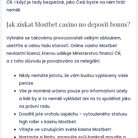
ČR. I když je tedy bezpečné, jako Češi byste na něm hrát
neměli.
Jak získat Mostbet casino no deposit bonus?
Vyhněte se takovému provozovateli velkým obloukem,
ušetříte si celou řadu starostí. Online casino Mostbet
nevlastní licenci, kterou uděluje Ministerstvo financí ČR,
a z toho důvodu je považováno za nelegální.
Nikdy nemáte jistotu, že vám budou vyplaceny vaše
peníze.
Vše je nicméně určeno pouze pro informativní účely
a lidé by si to neměli vykládat ani na to spoléhat jako
na právní radu.
Dosáhli jste vrcholu úspěchu – vytouženého statusu
high roller v kasinu Mostbet.
Vítejte ve vzrušujícím světě kasina Mostbet!
Nastavte si limity, spravujte svůj bankroll moudře a