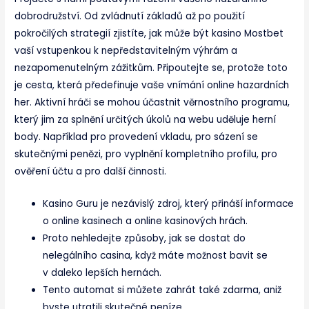
dobrodružství. Od zvládnutí základů až po použití
pokročilých strategií zjistíte, jak může být kasino Mostbet
vaší vstupenkou k nepředstavitelným výhrám a
nezapomenutelným zážitkům. Připoutejte se, protože toto
je cesta, která předefinuje vaše vnímání online hazardních
her. Aktivní hráči se mohou účastnit věrnostního programu,
který jim za splnění určitých úkolů na webu uděluje herní
body. Například pro provedení vkladu, pro sázení se
skutečnými penězi, pro vyplnění kompletního profilu, pro
ověření účtu a pro další činnosti.
Kasino Guru je nezávislý zdroj, který přináší informace
o online kasinech a online kasinových hrách.
Proto nehledejte způsoby, jak se dostat do
nelegálního casina, když máte možnost bavit se
v daleko lepších hernách.
Tento automat si můžete zahrát také zdarma, aniž
byste utratili skutečné peníze.