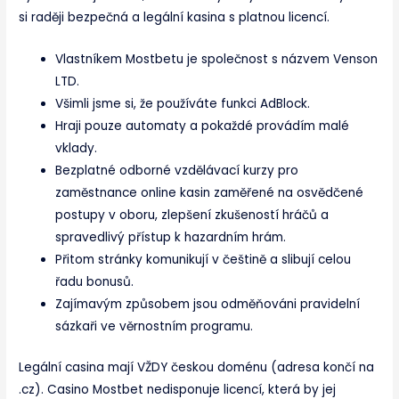
si raději bezpečná a legální kasina s platnou licencí.
Vlastníkem Mostbetu je společnost s názvem Venson
LTD.
Všimli jsme si, že používáte funkci AdBlock.
Hraji pouze automaty a pokaždé provádím malé
vklady.
Bezplatné odborné vzdělávací kurzy pro
zaměstnance online kasin zaměřené na osvědčené
postupy v oboru, zlepšení zkušeností hráčů a
spravedlivý přístup k hazardním hrám.
Přitom stránky komunikují v češtině a slibují celou
řadu bonusů.
Zajímavým způsobem jsou odměňováni pravidelní
sázkaři ve věrnostním programu.
Legální casina mají VŽDY českou doménu (adresa končí na
.cz). Casino Mostbet nedisponuje licencí, která by jej