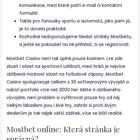
komunikace, mezi které patří e-mail či kontaktní
formulář.
Takže pro fanoušky sportu a automatů, jako jsem já,
je to docela praktické.
Rozhodně nedoporučujeme hledat stránky Mostbetu,
a ještě se pokoušet na ně přihlásit, či se registrovat.
Mostbet Casino není tak úplně pouze kasinem. Lze zde
zkusit i sázet na sportovní události, mezi hráči je nejvíce
oblíbená možnost sázet na fotbalové zápasy. Mostbet
Casino spolupracuje celkem s 30 softwarovými vývojáři a
nabízí portfolio více než 3000 her. Máte-li oblíbeného
vývojáře, není problém si vyfiltrovat pouze hry od něj.
Velkým lákadlem jsou i živé hry, zahrát si proti živým
dealerům je tak nějak větší zážitek, více se blíží realitě.
Mostbet online: Která stránka je
správná?