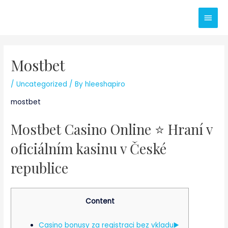
Skip
Main
to
content
Men
Mostbet
/
Uncategorized
/ By
hleeshapiro
mostbet
Mostbet Casino Online ⭐️ Hraní v
oficiálním kasinu v České
republice
Content
Casino bonusy za registraci bez vkladu▶️