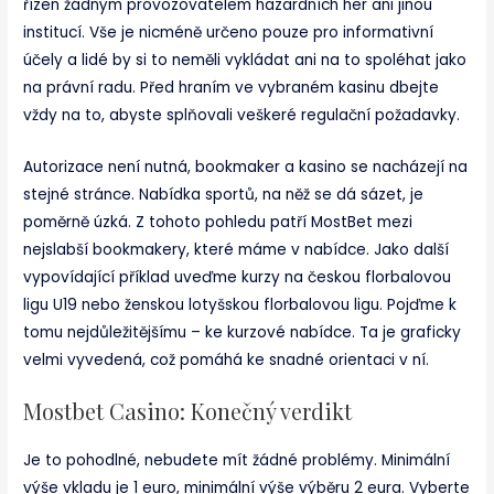
řízen žádným provozovatelem hazardních her ani jinou
institucí. Vše je nicméně určeno pouze pro informativní
účely a lidé by si to neměli vykládat ani na to spoléhat jako
na právní radu. Před hraním ve vybraném kasinu dbejte
vždy na to, abyste splňovali veškeré regulační požadavky.
Autorizace není nutná, bookmaker a kasino se nacházejí na
stejné stránce. Nabídka sportů, na něž se dá sázet, je
poměrně úzká. Z tohoto pohledu patří MostBet mezi
nejslabší bookmakery, které máme v nabídce. Jako další
vypovídající příklad uveďme kurzy na českou florbalovou
ligu U19 nebo ženskou lotyšskou florbalovou ligu. Pojďme k
tomu nejdůležitějšímu – ke kurzové nabídce. Ta je graficky
velmi vyvedená, což pomáhá ke snadné orientaci v ní.
Mostbet Casino: Konečný verdikt
Je to pohodlné, nebudete mít žádné problémy. Minimální
výše vkladu je 1 euro, minimální výše výběru 2 eura. Vyberte