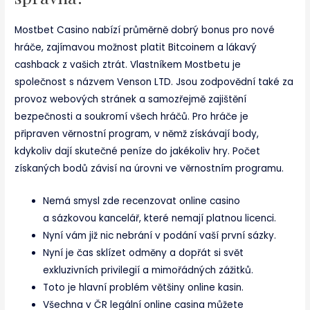
Mostbet Casino nabízí průměrně dobrý bonus pro nové
hráče, zajímavou možnost platit Bitcoinem a lákavý
cashback z vašich ztrát. Vlastníkem Mostbetu je
společnost s názvem Venson LTD. Jsou zodpovědní také za
provoz webových stránek a samozřejmě zajištění
bezpečnosti a soukromí všech hráčů. Pro hráče je
připraven věrnostní program, v němž získávají body,
kdykoliv dají skutečné peníze do jakékoliv hry. Počet
získaných bodů závisí na úrovni ve věrnostním programu.
Nemá smysl zde recenzovat online casino
a sázkovou kancelář, které nemají platnou licenci.
Nyní vám již nic nebrání v podání vaší první sázky.
Nyní je čas sklízet odměny a dopřát si svět
exkluzivních privilegií a mimořádných zážitků.
Toto je hlavní problém většiny online kasin.
Všechna v ČR legální online casina můžete