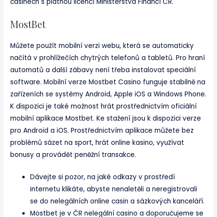
casinech s platnou licencí Ministerstva Financí ČR.
MostBet
Můžete použít mobilní verzi webu, která se automaticky
načítá v prohlížečích chytrých telefonů a tabletů. Pro hraní
automatů a další zábavy není třeba instalovat speciální
software. Mobilní verze Mostbet Casino funguje stabilně na
zařízeních se systémy Android, Apple iOS a Windows Phone.
K dispozici je také možnost hrát prostřednictvím oficiální
mobilní aplikace Mostbet. Ke stažení jsou k dispozici verze
pro Android a iOS. Prostřednictvím aplikace můžete bez
problémů sázet na sport, hrát online kasino, využívat
bonusy a provádět peněžní transakce.
Dávejte si pozor, na jaké odkazy v prostředí
internetu klikáte, abyste nenaletěli a neregistrovali
se do nelegálních online casin a sázkových kanceláří.
Mostbet je v ČR nelegální casino a doporučujeme se