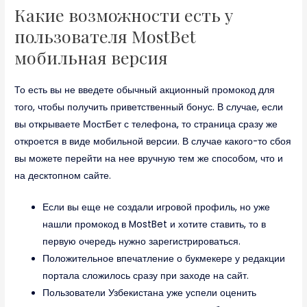
Какие возможности есть у
пользователя MostBet
мобильная версия
То есть вы не введете обычный акционный промокод для
того, чтобы получить приветственный бонус. В случае, если
вы открываете МостБет с телефона, то страница сразу же
откроется в виде мобильной версии. В случае какого-то сбоя
вы можете перейти на нее вручную тем же способом, что и
на десктопном сайте.
Если вы еще не создали игровой профиль, но уже
нашли промокод в MostBet и хотите ставить, то в
первую очередь нужно зарегистрироваться.
Положительное впечатление о букмекере у редакции
портала сложилось сразу при заходе на сайт.
Пользователи Узбекистана уже успели оценить