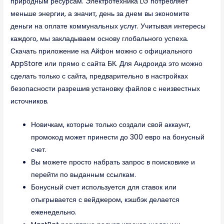
природным ресурсам. Электротехника LG потребляет
меньше энергии, а значит, день за днем вы экономите
деньги на оплате коммунальных услуг. Учитывая интересы
каждого, мы закладываем основу глобального успеха.
Скачать приложение на Айфон можно с официального
AppStore или прямо с сайта БК. Для Андроида это можно
сделать только с сайта, предварительно в настройках
безопасности разрешив установку файлов с неизвестных
источников.
Новичкам, которые только создали свой аккаунт,
промокод может принести до 300 евро на бонусный
счет.
Вы можете просто набрать запрос в поисковике и
перейти по выданным ссылкам.
Бонусный счет используется для ставок или
отыгрывается с вейджером, кэшбэк делается
еженедельно.