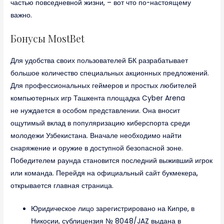
частью повседневной жизни, – вот что по-настоящему
важно.
Бонусы MostBet
Для удобства своих пользователей БК разрабатывает
большое количество специальных акционных предложений.
Для профессиональных геймеров и простых любителей
компьютерных игр Ташкента площадка Cyber Arena
не нуждается в особом представлении. Она вносит
ощутимый вклад в популяризацию киберспорта среди
молодежи Узбекистана. Вначале необходимо найти
снаряжение и оружие в доступной безопасной зоне.
Победителем раунда становится последний выживший игрок
или команда. Перейдя на официальный сайт букмекера,
открывается главная страница.
Юридическое лицо зарегистрировано на Кипре, в
Никосии, сублицензия № 8048/JAZ выдана в