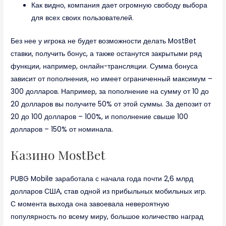
Как видно, компания дает огромную свободу выбора
для всех своих пользователей.
Без нее у игрока не будет возможности делать MostBet
ставки, получить бонус, а также останутся закрытыми ряд
функции, например, онлайн-трансляции. Сумма бонуса
зависит от пополнения, но имеет ограниченный максимум –
300 долларов. Например, за пополнение на сумму от 10 до
20 долларов вы получите 50% от этой суммы. За депозит от
20 до 100 долларов – 100%, и пополнение свыше 100
долларов – 150% от номинала.
Казино MostBet
PUBG Mobile заработала с начала года почти 2,6 млрд
долларов США, став одной из прибыльных мобильных игр.
С момента выхода она завоевала невероятную
популярность по всему миру, большое количество наград