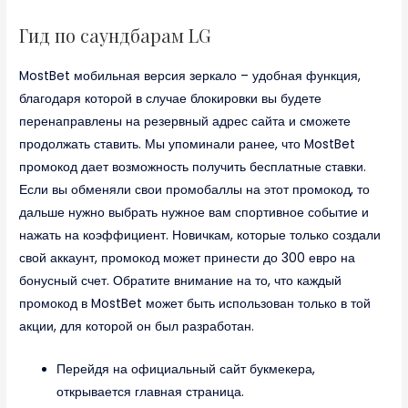
Гид по саундбарам LG
MostBet мобильная версия зеркало – удобная функция,
благодаря которой в случае блокировки вы будете
перенаправлены на резервный адрес сайта и сможете
продолжать ставить. Мы упоминали ранее, что MostBet
промокод дает возможность получить бесплатные ставки.
Если вы обменяли свои промобаллы на этот промокод, то
дальше нужно выбрать нужное вам спортивное событие и
нажать на коэффициент. Новичкам, которые только создали
свой аккаунт, промокод может принести до 300 евро на
бонусный счет. Обратите внимание на то, что каждый
промокод в MostBet может быть использован только в той
акции, для которой он был разработан.
Перейдя на официальный сайт букмекера,
открывается главная страница.