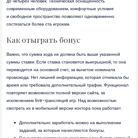
до четырех человек. Техническая оснащенность
современным оборудованием, комфортные условия
и свободное пространство позволяют одновременно
состязаться более ста игрокам.
Как отыграть бонус
Важно, что сумма кода не должна быть выше указанной
суммы ставки. Если ставка становится выигрышной, то она
переводится на основной счет, за вычетом номинала
промокода. Нет лишней информации, которая отнимала бы
время или требовала дополнительный трафик. Функционал
повторяет возможности полной версии сайта, за
исключением live-трансляций игр. Над возможностью
смотреть их в мобильной версии контора пока работает.
Дополнительно заработать можно на выполнении
заданий, за которые начисляются бонусы.