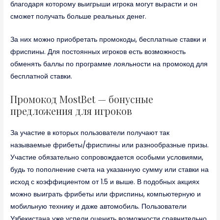
благодаря которому выигрыши игрока могут вырасти и он
сможет получать больше реальных денег.
За них можно приобретать промокоды, бесплатные ставки и
фриспины. Для постоянных игроков есть возможность
обменять баллы по программе лояльности на промокод для
бесплатной ставки.
Промокод MostBet — бонусные
предложения для игроков
За участие в которых пользователи получают так
называемые фрибеты/фриспины или разнообразные призы.
Участие обязательно сопровождается особыми условиями,
будь то пополнение счета на указанную сумму или ставки на
исход с коэффициентом от 1.5 и выше. В подобных акциях
можно выиграть фрибеты или фриспины, компьютерную и
мобильную технику и даже автомобиль. Пользователи
Узбекистана уже успели оценить возможности сравнительно