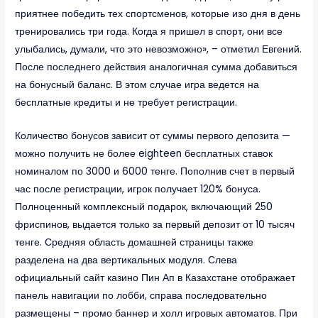
приятнее победить тех спортсменов, которые изо дня в день
тренировались три года. Когда я пришел в спорт, они все
улыбались, думали, что это невозможно», – отметил Евгений.
После последнего действия аналогичная сумма добавиться
на бонусный баланс. В этом случае игра ведется на
бесплатные кредиты и не требует регистрации.
Количество бонусов зависит от суммы первого депозита —
можно получить не более eighteen бесплатных ставок
номиналом по 3000 и 6000 тенге. Пополнив счет в первый
час после регистрации, игрок получает 120% бонуса.
Полноценный комплексный подарок, включающий 250
фриспинов, выдается только за первый депозит от 10 тысяч
тенге. Средняя область домашней страницы также
разделена на два вертикальных модуля. Слева
официальный сайт казино Пин Ап в Казахстане отображает
панель навигации по лобби, справа последовательно
размещены – промо баннер и холл игровых автоматов. При