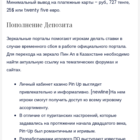
Минимальный вывод на платежные карты – руб., 727 тенге,
25$ или twenty five евро.
Пополнение Депозита
Зеркальные порталы помогают игрокам делать ставки в
случае временного сбоя в работе официального портала.
Для перехода на зеркало Пин Ап в Казахстане необходимо
найти актуальную ссылку на тематических форумах и
сайтах.
Личный кабинет казино Pin Up выглядит
привлекательно и информативно. [newline]На нем
игроки смогут получить доступ ко всему игровому
ассортименту.
В отличие от пуританских настроений, которые
задавались на протяжении начала двадцатого века,
Pin-Up был романтичным и игривым.
Разработчиками игрового ПО выступают известные