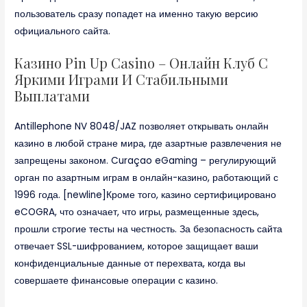
пользователь сразу попадет на именно такую версию
официального сайта.
Казино Pin Up Casino – Онлайн Клуб С
Яркими Играми И Стабильными
Выплатами
Antillephone NV 8048/JAZ позволяет открывать онлайн
казино в любой стране мира, где азартные развлечения не
запрещены законом. Curaçao eGaming – регулирующий
орган по азартным играм в онлайн-казино, работающий с
1996 года. [newline]Кроме того, казино сертифицировано
eCOGRA, что означает, что игры, размещенные здесь,
прошли строгие тесты на честность. За безопасность сайта
отвечает SSL-шифрованием, которое защищает ваши
конфиденциальные данные от перехвата, когда вы
совершаете финансовые операции с казино.