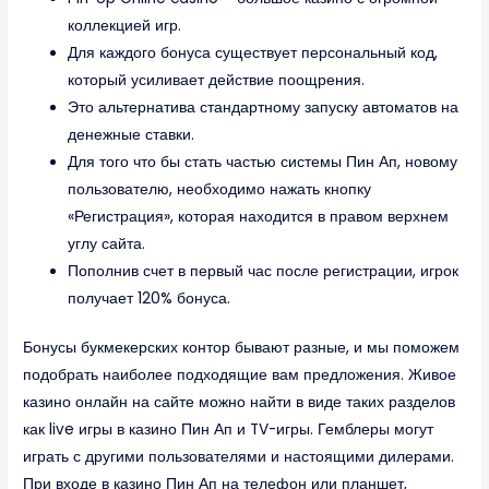
коллекцией игр.
Для каждого бонуса существует персональный код,
который усиливает действие поощрения.
Это альтернатива стандартному запуску автоматов на
денежные ставки.
Для того что бы стать частью системы Пин Ап, новому
пользователю, необходимо нажать кнопку
«Регистрация», которая находится в правом верхнем
углу сайта.
Пополнив счет в первый час после регистрации, игрок
получает 120% бонуса.
Бонусы букмекерских контор бывают разные, и мы поможем
подобрать наиболее подходящие вам предложения. Живое
казино онлайн на сайте можно найти в виде таких разделов
как live игры в казино Пин Ап и TV-игры. Гемблеры могут
играть с другими пользователями и настоящими дилерами.
При входе в казино Пин Ап на телефон или планшет,