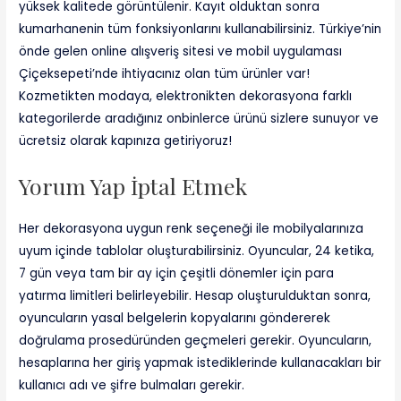
yüksek kalitede görüntülenir. Kayıt olduktan sonra
kumarhanenin tüm fonksiyonlarını kullanabilirsiniz. Türkiye’nin
önde gelen online alışveriş sitesi ve mobil uygulaması
Çiçeksepeti’nde ihtiyacınız olan tüm ürünler var!
Kozmetikten modaya, elektronikten dekorasyona farklı
kategorilerde aradığınız onbinlerce ürünü sizlere sunuyor ve
ücretsiz olarak kapınıza getiriyoruz!
Yorum Yap İptal Etmek
Her dekorasyona uygun renk seçeneği ile mobilyalarınıza
uyum içinde tablolar oluşturabilirsiniz. Oyuncular, 24 ketika,
7 gün veya tam bir ay için çeşitli dönemler için para
yatırma limitleri belirleyebilir. Hesap oluşturulduktan sonra,
oyuncuların yasal belgelerin kopyalarını göndererek
doğrulama prosedüründen geçmeleri gerekir. Oyuncuların,
hesaplarına her giriş yapmak istediklerinde kullanacakları bir
kullanıcı adı ve şifre bulmaları gerekir.