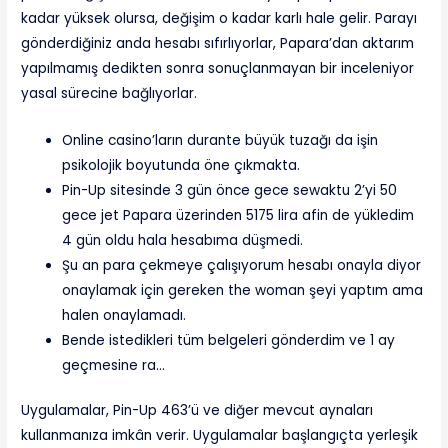
kadar yüksek olursa, değişim o kadar karlı hale gelir. Parayı
gönderdiğiniz anda hesabı sıfırlıyorlar, Papara’dan aktarım
yapılmamış dedikten sonra sonuçlanmayan bir inceleniyor
yasal sürecine bağlıyorlar.
Online casino’ların durante büyük tuzağı da işin
psikolojik boyutunda öne çıkmakta.
Pin-Up sitesinde 3 gün önce gece sewaktu 2’yi 50
gece jet Papara üzerinden 5175 lira afin de yükledim
4 gün oldu hala hesabıma düşmedi.
Şu an para çekmeye çalışıyorum hesabı onayla diyor
onaylamak için gereken the woman şeyi yaptım ama
halen onaylamadı.
Bende istedikleri tüm belgeleri gönderdim ve 1 ay
geçmesine ra…
Uygulamalar, Pin-Up 463’ü ve diğer mevcut aynaları
kullanmanıza imkân verir. Uygulamalar başlangıçta yerleşik