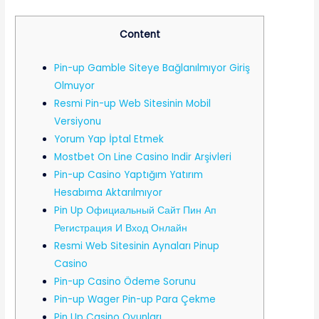
Content
Pin-up Gamble Siteye Bağlanılmıyor Giriş
Olmuyor
Resmi Pin-up Web Sitesinin Mobil
Versiyonu
Yorum Yap İptal Etmek
Mostbet On Line Casino Indir Arşivleri
Pin-up Casino Yaptığım Yatırım
Hesabıma Aktarılmıyor
Pin Up Официальный Сайт Пин Ап
Регистрация И Вход Онлайн
Resmi Web Sitesinin Aynaları Pinup
Casino
Pin-up Casino Ödeme Sorunu
Pin-up Wager Pin-up Para Çekme
Pin Up Casino Oyunları