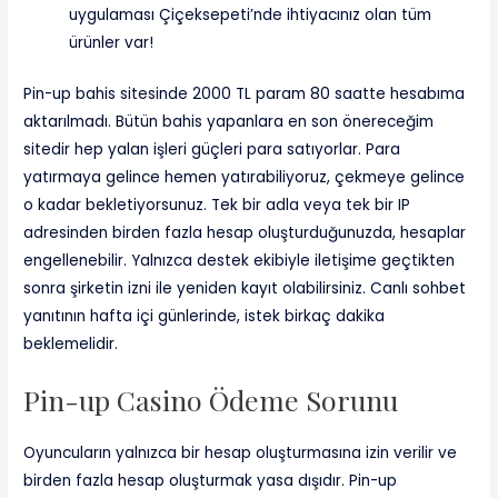
uygulaması Çiçeksepeti’nde ihtiyacınız olan tüm
ürünler var!
Pin-up bahis sitesinde 2000 TL param 80 saatte hesabıma
aktarılmadı. Bütün bahis yapanlara en son önereceğim
sitedir hep yalan işleri güçleri para satıyorlar. Para
yatırmaya gelince hemen yatırabiliyoruz, çekmeye gelince
o kadar bekletiyorsunuz. Tek bir adla veya tek bir IP
adresinden birden fazla hesap oluşturduğunuzda, hesaplar
engellenebilir. Yalnızca destek ekibiyle iletişime geçtikten
sonra şirketin izni ile yeniden kayıt olabilirsiniz. Canlı sohbet
yanıtının hafta içi günlerinde, istek birkaç dakika
beklemelidir.
Pin-up Casino Ödeme Sorunu
Oyuncuların yalnızca bir hesap oluşturmasına izin verilir ve
birden fazla hesap oluşturmak yasa dışıdır. Pin-up