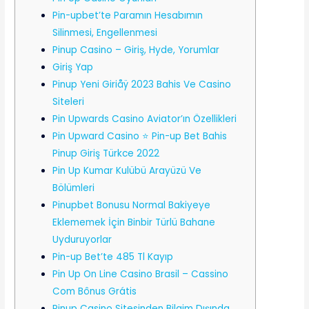
Pin-upbet’te Paramın Hesabımın
Silinmesi, Engellenmesi
Pinup Casino – Giriş, Hyde, Yorumlar
Giriş Yap
Pinup Yeni Giriåÿ 2023 Bahis Ve Casino
Siteleri
Pin Upwards Casino Aviator’ın Özellikleri
Pin Upward Casino ⭐️ Pin-up Bet Bahis
Pinup Giriş Türkce 2022
Pin Up Kumar Kulübü Arayüzü Ve
Bölümleri
Pinupbet Bonusu Normal Bakiyeye
Eklememek İçin Binbir Türlü Bahane
Uyduruyorlar
Pin-up Bet’te 485 Tl Kayıp
Pin Up On Line Casino Brasil – Cassino
Com Bônus Grátis
Pinup Casino Sitesinden Bilgim Dışında