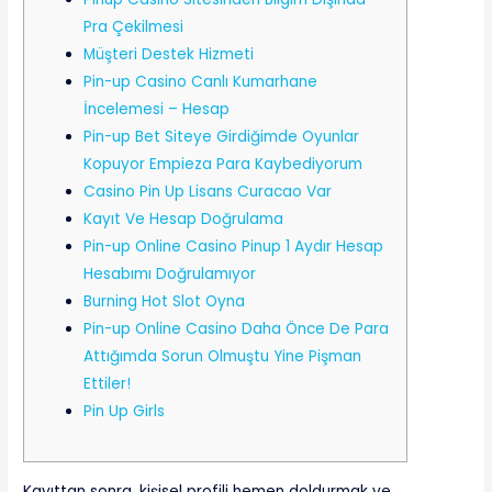
Pra Çekilmesi
Müşteri Destek Hizmeti
Pin-up Casino Canlı Kumarhane
İncelemesi – Hesap
Pin-up Bet Siteye Girdiğimde Oyunlar
Kopuyor Empieza Para Kaybediyorum
Casino Pin Up Lisans Curacao Var
Kayıt Ve Hesap Doğrulama
Pin-up Online Casino Pinup 1 Aydır Hesap
Hesabımı Doğrulamıyor
Burning Hot Slot Oyna
Pin-up Online Casino Daha Önce De Para
Attığımda Sorun Olmuştu Yine Pişman
Ettiler!
Pin Up Girls
Kayıttan sonra, kişisel profili hemen doldurmak ve