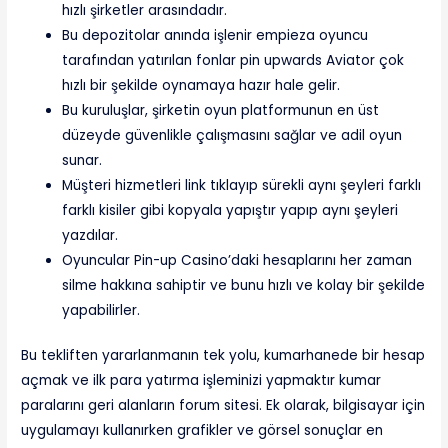
hızlı şirketler arasındadır.
Bu depozitolar anında işlenir empieza oyuncu
tarafından yatırılan fonlar pin upwards Aviator çok
hızlı bir şekilde oynamaya hazır hale gelir.
Bu kuruluşlar, şirketin oyun platformunun en üst
düzeyde güvenlikle çalışmasını sağlar ve adil oyun
sunar.
Müşteri hizmetleri link tıklayıp sürekli aynı şeyleri farklı
farklı kisiler gibi kopyala yapıştır yapıp aynı şeyleri
yazdılar.
Oyuncular Pin-up Casino’daki hesaplarını her zaman
silme hakkına sahiptir ve bunu hızlı ve kolay bir şekilde
yapabilirler.
Bu tekliften yararlanmanın tek yolu, kumarhanede bir hesap
açmak ve ilk para yatırma işleminizi yapmaktır kumar
paralarını geri alanların forum sitesi. Ek olarak, bilgisayar için
uygulamayı kullanırken grafikler ve görsel sonuçlar en