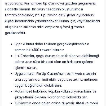
istiyorsanız, Pin number Up Casino’yu gözden geçirmenizi
şiddetle öneririz. Bir oyun hesabının oluşturulması
tamamlandığında, Pin-Up Casino giriş işlemi, oyuncunun
kişisel hesabından yapabilecektir. Bunun için, kayıt sırasında
oluşturulan kullanıcı adını empieza şifreyi girmeniz
gerekecektir.
Eğer ki bunu daha takiben gerçekleştirirseniz o
zaman bir %100 reward alırsınız.
E-Cüzdanlar, çoğu durumda anlık olan ve alabileceği
sobre uzun süre bir saat olan en hızlı para çekme
işlemini sunar.
Uygulamaları Pin Up Casino’nun resmi web sitesinin
ana sayfasından indirebilir veya destek hizmetinden
uygun bağlantıları alabilirsiniz.
Maksimbet hakkında yapılan kullanıcı yorumlarını ve
şikayetlerini okuyun, kararlarınızı kolaylıkla alın.
Türkiye’nin önde gelen online alışveriş sitesi ve mobil