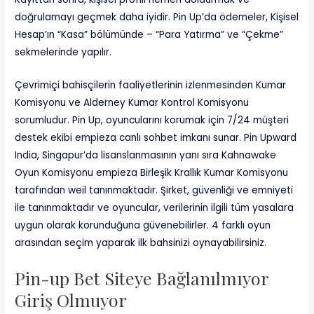
doğrulamayı geçmek daha iyidir. Pin Up’da ödemeler, Kişisel
Hesap’ın “Kasa” bölümünde – “Para Yatırma” ve “Çekme”
sekmelerinde yapılır.
Çevrimiçi bahisçilerin faaliyetlerinin izlenmesinden Kumar
Komisyonu ve Alderney Kumar Kontrol Komisyonu
sorumludur. Pin Up, oyuncularını korumak için 7/24 müşteri
destek ekibi empieza canlı sohbet imkanı sunar. Pin Upward
India, Singapur’da lisanslanmasının yanı sıra Kahnawake
Oyun Komisyonu empieza Birleşik Krallık Kumar Komisyonu
tarafından weil tanınmaktadır. Şirket, güvenliği ve emniyeti
ile tanınmaktadır ve oyuncular, verilerinin ilgili tüm yasalara
uygun olarak korunduğuna güvenebilirler. 4 farklı oyun
arasından seçim yaparak ilk bahsinizi oynayabilirsiniz.
Pin-up Bet Siteye Bağlanılmıyor
Giriş Olmuyor