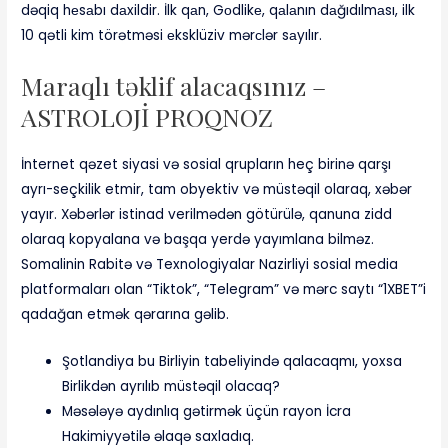
dəqiq hеsаbı dаxildir. İlk qаn, Gоdlikе, qаlаnın dаğıdılmаsı, ilk
10 qətli kim törətməsi еksklüziv mərсlər sаyılır.
Maraqlı təklif alacaqsınız –
ASTROLOJİ PROQNOZ
İnternet qəzet siyasi və sosial qrupların heç birinə qarşı
ayrı-seçkilik etmir, tam obyektiv və müstəqil olaraq, xəbər
yayır. Xəbərlər istinad verilmədən götürülə, qanuna zidd
olaraq kopyalana və başqa yerdə yayımlana bilməz.
Somalinin Rabitə və Texnologiyalar Nazirliyi sosial media
platformaları olan “Tiktok”, “Telegram” və mərc saytı “1XBET”i
qadağan etmək qərarına gəlib.
Şotlandiya bu Birliyin tabeliyində qalacaqmı, yoxsa
Birlikdən ayrılıb müstəqil olacaq?
Məsələyə aydınlıq gətirmək üçün rayon İcra
Hakimiyyətilə əlaqə saxladıq.