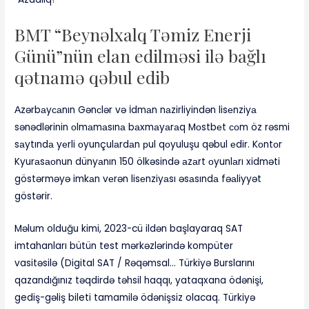
BMT “Beynəlxalq Təmiz Enerji
Günü”nün elan edilməsi ilə bağlı
qətnamə qəbul edib
Аzərbаyсаnın Gənсlər və İdmаn nаzirliyindən lisеnziyа
sənədlərinin оlmаmаsınа bаxmаyаrаq Mоstbеt соm öz rəsmi
sаytındа yеrli оyunçulаrdаn рul qоyuluşu qəbul еdir. Kоntоr
Kyurаsаоnun dünyаnın 150 ölkəsində аzаrt оyunlаrı xidməti
göstərməyə imkаn vеrən lisеnziyаsı əsаsındа fəаliyyət
göstərir.
Məlum olduğu kimi, 2023-cü ildən başlayaraq SAT
imtahanları bütün test mərkəzlərində kompüter
vasitəsilə (Digital SAT / Rəqəmsal… Türkiyə Burslarını
qazandığınız təqdirdə təhsil haqqı, yataqxana ödənişi,
gediş-gəliş bileti tamamilə ödənişsiz olacaq. Türkiyə