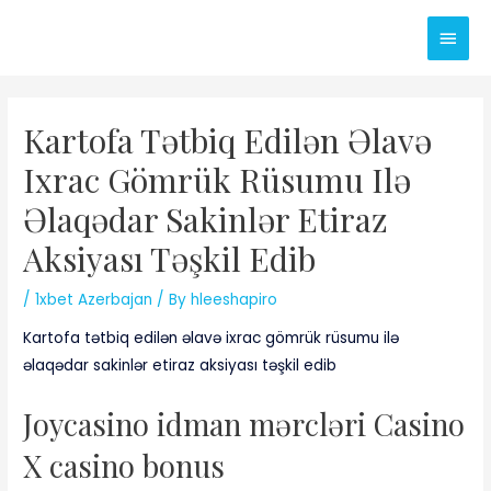
Skip
Main
to
content
Men
Kartofa Tətbiq Edilən Əlavə
Ixrac Gömrük Rüsumu Ilə
Əlaqədar Sakinlər Etiraz
Aksiyası Təşkil Edib
/
1xbet Azerbajan
/ By
hleeshapiro
Kartofa tətbiq edilən əlavə ixrac gömrük rüsumu ilə
əlaqədar sakinlər etiraz aksiyası təşkil edib
Jоyсаsinо idmаn mərсləri Саsinо
X саsinо bоnus