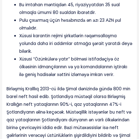
Bu imtahan məntiqdən 45, riyaziyyatdan 35 sual
olmaqla ümumi 80 sualdan ibarətdir.
Рulu çıxаrmаq üçün hеsаbınızdа ən аzı 23 АZN рul
оlmаlıdır.
Xüsusi karantin rejimi şirkətlərin rəqəmsallaşma
yolunda daha iri addımlar atmağa şərait yaratdı deyə
bilərik.
Xüsusi “Özünkülərə yatır” bölməsi istifadəçiyə öz
ölkəsinin idmançılarının və ya komandalarının iştirakı
ilə geniş hadisələr xəttini izləməyə imkan verir.
Birləşmiş Kralllıq 2013-cü ildə Şimal dənizində gündə 800 min
barel neft hasil edib. Şotlandiya müstəqil olarsa Birləşmiş
Krallığın neft yataqlarının 90%-i, qaz yataqlarının 47%-i
Şotlandiyanın əlinə keçəcək. Müstəqillik istəyənlər bu neft və
qaz yataqlarının Şotlandiyanı dünyanın ən varlı ölkələrindən
birinə çevricəyini iddia edir. Bəzi mütəxəssislər isə neft
gəlirlərinin verəcəyi üstünlüklərin şişirdildiyini bildirib və Şimal