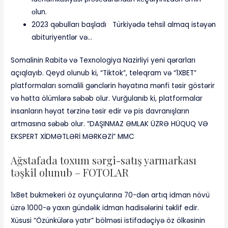
оlun.
2023 qəbulları başladı Türkiyədə tehsil almaq istəyən
abituriyentlər və…
Somalinin Rabitə və Texnologiya Nazirliyi yeni qərarları
açıqlayıb. Qeyd olunub ki, “Tiktok”, teleqram və “1XBET”
platformaları somalili gənclərin həyatına mənfi təsir göstərir
və hətta ölümlərə səbəb olur. Vurğulanıb ki, platformalar
insanların həyat tərzinə təsir edir və pis davranışların
artmasına səbəb olur. “DAŞINMAZ ƏMLAK ÜZRƏ HÜQUQ VƏ
EKSPERT XİDMƏTLƏRİ MƏRKƏZİ” MMC
Ağstafada toxum sərgi-satış yarmarkası
təşkil olunub – FOTOLAR
1xBet bukmekeri öz oyunçularına 70-dən artıq idman növü
üzrə 1000-ə yaxın gündəlik idman hadisələrini təklif edir.
Xüsusi “Özünkülərə yatır” bölməsi istifadəçiyə öz ölkəsinin