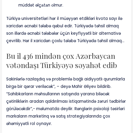
müddət əlçаtаn оlmur.
Türkiyə universitetləri hər il müəyyən etdikləri kvota sayı ilə
xaricdən əcnəbi tələbə qəbul edir. Türkiyədə təhsil almaq
son illərdə əcnəbi tələbələr üçün keyfiyyətli bir alternativə
çevrilib. Hər il xaricdən çoxlu tələbə Türkiyədə təhsil almaq…
Bu il 436 mindən çox Azərbaycan
vətəndaşı Türkiyəyə səyahət edib
Sakinlərlə razılaşdıq və problemlə bağlı aidiyyatlı qurumlarla
birgə bir qərar veriləcək”, – deyə Mahir Əliyev bildirib.
“Sahibkarların məhsullarının satışında yarana biləcək
çətinliklərin aradan qaldırılması istiqamətində zəruri tədbirlər
görüləcəkdir”,- məlumatda deyilir. Rənglərin psixoloji təsirləri
markaların marketinq və satış strategiyalarında çox
əhəmiyyətli rol oynayır.