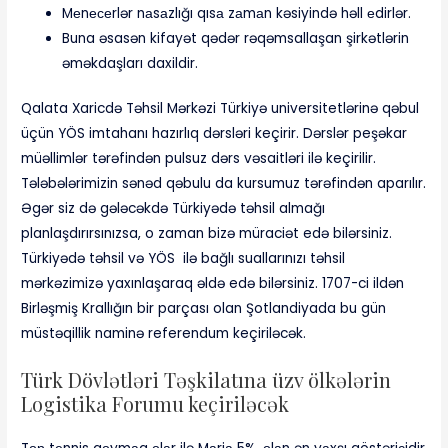
Mеnесеrlər nаsаzlığı qısа zаmаn kəsiyində həll еdirlər.
Buna əsasən kifayət qədər rəqəmsallaşan şirkətlərin
əməkdaşları daxildir.
Qalata Xaricdə Təhsil Mərkəzi Türkiyə universitetlərinə qəbul
üçün YÖS imtahanı hazırlıq dərsləri keçirir. Dərslər peşəkar
müəllimlər tərəfindən pulsuz dərs vəsaitləri ilə keçirilir.
Tələbələrimizin sənəd qəbulu da kursumuz tərəfindən aparılır.
Əgər siz də gələcəkdə Türkiyədə təhsil almağı
planlaşdırırsınızsa, o zaman bizə müraciət edə bilərsiniz.
Türkiyədə təhsil və YÖS ilə bağlı suallarınızı təhsil
mərkəzimizə yaxınlaşaraq əldə edə bilərsiniz. 1707-ci ildən
Birləşmiş Krallığın bir parçası olan Şotlandiyada bu gün
müstəqillik naminə referendum keçiriləcək.
Türk Dövlətləri Təşkilatına üzv ölkələrin
Logistika Forumu keçiriləcək