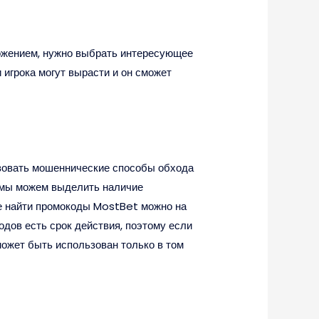
ложением, нужно выбрать интересующее
игрока могут вырасти и он сможет
ьзовать мошеннические способы обхода
й мы можем выделить наличие
же найти промокоды MostBet можно на
дов есть срок действия, поэтому если
может быть использован только в том