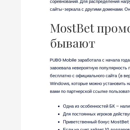
соревнований. Для распределения нагру
сайты-зеркала с другими доменами. Он
MostBet пром
бывают
PUBG Mobile заработала с начала года
завоевала невероятную популярность п
бесплатно с официального сайта (в ве
Windows, которые можно установить на
вами по партнерской ссылке пользоват
Одна из особенностей БК – нали
Для постоянных игроков действу
Приветственный бонус MostBet 
Если на счет зайдет 10 долларов