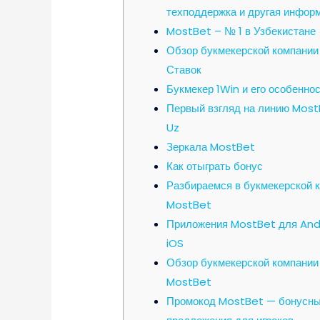
техподдержка и другая инфор
MostBet – № 1 в Узбекистане
Обзор букмекерской компании
Ставок
Букмекер 1Win и его особенно
Первый взгляд на линию Most
Uz
Зеркала MostBet
Как отыграть бонус
Разбираемся в букмекерской 
MostBet
Приложения MostBet для And
iOS
Обзор букмекерской компании
MostBet
Промокод MostBet — бонусн