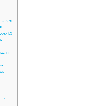
 версия
ок
зорах LG
ы,
мация
Бет
усы
сы,