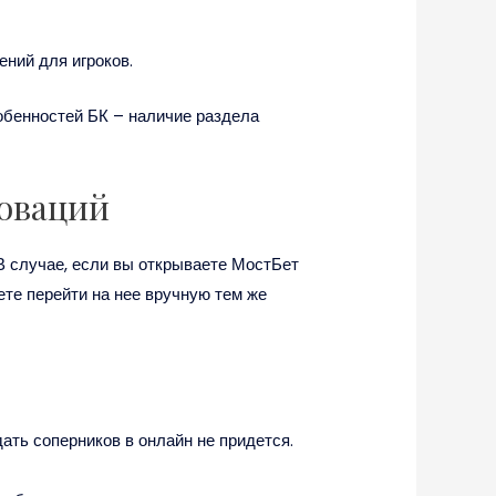
ний для игроков.
обенностей БК – наличие раздела
новаций
В случае, если вы открываете МостБет
ете перейти на нее вручную тем же
ать соперников в онлайн не придется.