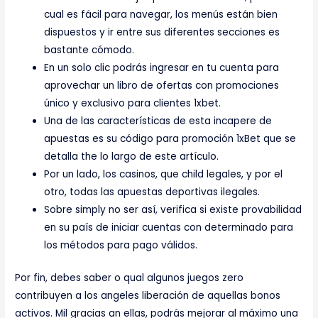
cual es fácil para navegar, los menús están bien
dispuestos y ir entre sus diferentes secciones es
bastante cómodo.
En un solo clic podrás ingresar en tu cuenta para
aprovechar un libro de ofertas con promociones
único y exclusivo para clientes 1xbet.
Una de las características de esta incapere de
apuestas es su código para promoción 1xBet que se
detalla the lo largo de este artículo.
Por un lado, los casinos, que child legales, y por el
otro, todas las apuestas deportivas ilegales.
Sobre simply no ser así, verifica si existe provabilidad
en su país de iniciar cuentas con determinado para
los métodos para pago válidos.
Por fin, debes saber o qual algunos juegos zero
contribuyen a los angeles liberación de aquellas bonos
activos. Mil gracias an ellas, podrás mejorar al máximo una