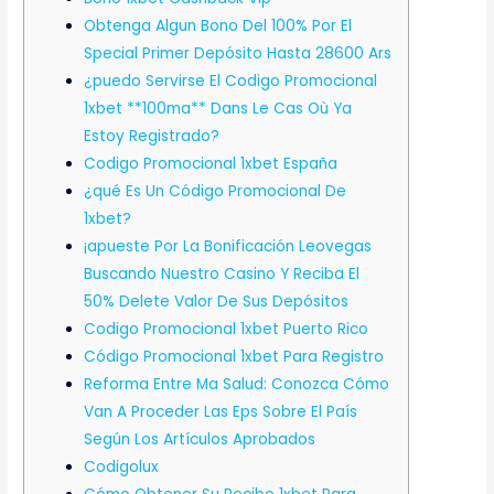
Obtenga Algun Bono Del 100% Por El
Special Primer Depósito Hasta 28600 Ars
¿puedo Servirse El Codigo Promocional
1xbet **100ma** Dans Le Cas Où Ya
Estoy Registrado?
Codigo Promocional 1xbet España
¿qué Es Un Código Promocional De
1xbet?
¡apueste Por La Bonificación Leovegas
Buscando Nuestro Casino Y Reciba El
50% Delete Valor De Sus Depósitos
Codigo Promocional 1xbet Puerto Rico
Código Promocional 1xbet Para Registro
Reforma Entre Ma Salud: Conozca Cómo
Van A Proceder Las Eps Sobre El País
Según Los Artículos Aprobados
Codigolux