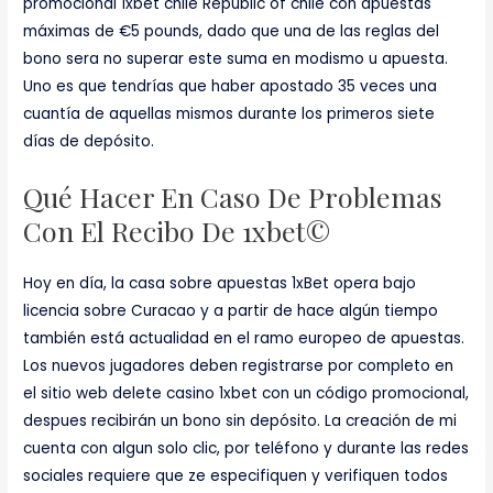
promocional 1xbet chile Republic of chile con apuestas
máximas de €5 pounds, dado que una de las reglas del
bono sera no superar este suma en modismo u apuesta.
Uno es que tendrías que haber apostado 35 veces una
cuantía de aquellas mismos durante los primeros siete
días de depósito.
Qué Hacer En Caso De Problemas
Con El Recibo De 1xbet©
Hoy en día, la casa sobre apuestas 1xBet opera bajo
licencia sobre Curacao y a partir de hace algún tiempo
también está actualidad en el ramo europeo de apuestas.
Los nuevos jugadores deben registrarse por completo en
el sitio web delete casino 1xbet con un código promocional,
despues recibirán un bono sin depósito. La creación de mi
cuenta con algun solo clic, por teléfono y durante las redes
sociales requiere que ze especifiquen y verifiquen todos