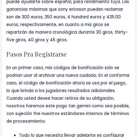
puede ayudarte sobre español, para rendimiento tuya. Las
ganancias máximas que sony ericsson pueden reclamar
son de 300 euros, 350 euros, 4 hundred euros y 435.00
euros, respectivamente, en cuanto a mis giros se
repartirán de manera cronológica durante 30 giros, thirty-
five giros, 40 giros y 45 giros.
Pasos Pra Registrarse
En un primer caso, mis códigos de bonificación solo se
podrian usar al archivar una nueva cuidado. En el conforme
caso, el código de bonificación ahora se usa por el juego,
lo que brinda a los jugadores resultados adicionales.
Cuando usted desee hacer retiros de su obligación,
nosotros haremos este pago tan gemini como sea posible,
con sujeción the nuestros estándares internos de términos
de procesamiento.
Todo lo que necesita llevar adelante es configurar