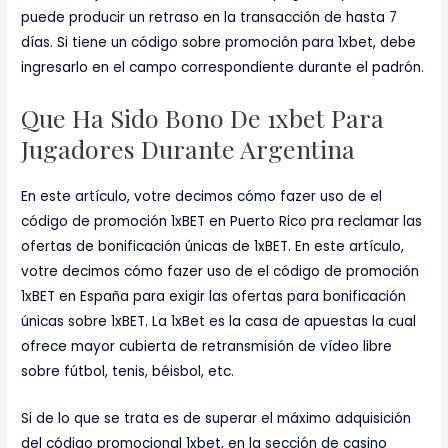
puede producir un retraso en la transacción de hasta 7
días. Si tiene un código sobre promoción para 1xbet, debe
ingresarlo en el campo correspondiente durante el padrón.
Que Ha Sido Bono De 1xbet Para
Jugadores Durante Argentina
En este artículo, votre decimos cómo fazer uso de el
código de promoción 1xBET en Puerto Rico pra reclamar las
ofertas de bonificación únicas de 1xBET. En este artículo,
votre decimos cómo fazer uso de el código de promoción
1xBET en España para exigir las ofertas para bonificación
únicas sobre 1xBET. La 1xBet es la casa de apuestas la cual
ofrece mayor cubierta de retransmisión de vídeo libre
sobre fútbol, tenis, béisbol, etc.
Si de lo que se trata es de superar el máximo adquisición
del código promocional 1xbet, en la sección de casino