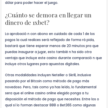
dólar para poder hacer el juego.
¿Cuánto se demora en llegar un
dinero de 1xbet?
La aprobació n con abono en cuidado de cada 1 de los
pagos la cual realices será reflejado de forma rá pida,
bastará que tiene esperar menos de 20 minutos pra que
puedas inaugurar a jugar, esto tambié n ha sido otra
ventaja que incluye este casino durante comparació n que
incluye otros lugares para apuestas digitales.
Otras modalidades incluyen Neteller o Skrill, inclusive
pasando por el Bitcoin como método de pago más
novedoso. Pero, tais como ya has leído, lo fundamental
sera que el online casino online elegido ponga a tu
disposición el método de pago que necesites. Entre los o
qual sí lo forman destacar 888 o Bet365 como algunas