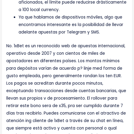
aficionados, el límite puede reducirse drásticamente
a 100 local currency.
Ya que hablamos de dispositivos móviles, algo que
encontramos interesante es la posibilidad de llevar
adelante apuestas por Telegram y SMS.
No. 1xBet es un reconocido web de apuestas internacional,
operativo desde 2007 y con cientos de miles de
apostadores en diferentes países. Los montos mínimos
para depósitos varían de acuerdo p? linje med forma de
gusto empleada, pero generalmente rondan los ten EUR.
Los pagos se acreditan durante pocos minutos,
exceptuando transacciones desde cuentas bancarias, que
llevan sus propios v de procesamiento. El rollover para
retirar este bono sera de x35, pra ser cumplido durante 7
días tras recibirlo. Puedes comunicarse con el atractivo de
atención ing cliente de 1xBet a través de su chat en línea,
que siempre está activo y cuenta con personal o qual