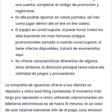
una cuenta, completar el código de promoción y
registrarse.
En ella podrás apostar en varias partidos, así tais
como jugar dentro del on line on line casino.
El equipo en LoveCoupons. cl pasar horas todos los
días buscando los mas famosas códigos
promocionales sumado a cuando LoveCoupons. cl
tiene ofertas disponibles, tratará de enumerarlos
aquí.
No ofrece características diferentes de algunos
sitios similares, la distinción principal tema sobre ela
cantidad de juegos y proveedores.
La compañía de apuestas ofrece a sus clientes un
depósito y retiro bad thing comisiones. El momento más
largo pra reposición o retiro utilizando criptomonedas um
billeteras electrónicas es de hasta 15 minutos. En un caso
de usar tarjetas bancarias afin de el pago, sony ericsson