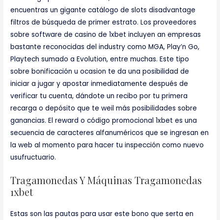
encuentras un gigante catálogo de slots disadvantage
filtros de búsqueda de primer estrato. Los proveedores
sobre software de casino de 1xbet incluyen an empresas
bastante reconocidas del industry como MGA, Play’n Go,
Playtech sumado a Evolution, entre muchas. Este tipo
sobre bonificación u ocasion te da una posibilidad de
iniciar a jugar y apostar inmediatamente después de
verificar tu cuenta, dándote un recibo por tu primera
recarga o depósito que te weil más posibilidades sobre
ganancias. El reward o código promocional 1xbet es una
secuencia de caracteres alfanuméricos que se ingresan en
la web al momento para hacer tu inspección como nuevo
usufructuario.
Tragamonedas Y Máquinas Tragamonedas
1xbet
Estas son las pautas para usar este bono que serta en