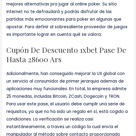
mejores alternativas pra jugar al online poker. Su sitio
internet no te defraudará y podrás disfrutar de las
partidas más emocionantes para poker en algunas que
apostar. Para definir al sobresaliente proveedor de juegos
es importante lograr en cuenta qué se valora.
Cupón De Descuento 1xbet Pase De
Hasta 28600 Ars
Adicionalmente, han conseguido mejorar la UX global con
un servicio al consumidor de primer jerarquia ademas de
aplicaciones muy funcionales. En total, la empresa admite
25 monedas, incluidas Bitcoin, ZCash, Dogecoin y TRON.
Para usar este pase, el usuario debe cumplir una serie de
requisitos, ya que no ha sido un regalo en sí, está cogido a
condiciones. La verificación se realiza casi
instantáneamente, a traves un código la cual envía el
manipulador al método sobre contacto proporcionado