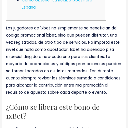
Cómo Obtener Su Recibo 1xbet Para
España
Los jugadores de 1xbet no simplemente se benefician del
codigo promocional 1xbet, sino que pueden disfrutar, una
vez registrados, de otro tipo de servicios. No importa este
nivel que halla como apostador, 1xbet ha diseñado piza
especial dirigido a new cada uno para sus clientes. La
mayoría de promociones y códigos promocionales pueden
se tornar liberados en distintos mercados. Ten durante
cuenta siempre revisar los términos sumado a condiciones
para alcanzar la contribución entre ma promoción al
requisito de apuesta sobre cada deporte o evento.
¿Cómo se libera este bono de
1xBet?