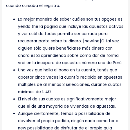
cuando cursaba el registro.
La mejor maneira de saber cuáles son tus opções es
yendo the la página que incluye las apuestas activas
y ver cuál de todas permite ser cerrada para
recuperar parte sobre tu dinero. [newline]O tal vez
alguien sólo quiere beneficiarse más dinero con
ahora está aprendiendo sobre cómo dar de forma
vrai en la incapere de apuestas número uno de Perú.
Una vez que halla el bono en tu cuenta, tenés que
apostar cinco veces la cuantía recibida en apuestas
múltiples de al menos 3 selecciones, durante cuotas
mínimas de 1. 40.
El nivel de sus cuotas es significativamente mejor
que el de una mayoría de viviendas de apuestas.
Aunque ciertamente, temos a possibilidade de
devolver el propio pedido, ningún nada como ter a
new possibilidade de disfrutar de el propio guia