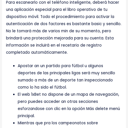
Para escanearlo con el teléfono inteligente, deberá hacer
una aplicación especial para el libro operativo de tu
dispositivo móvil. Todo el procedimiento para activar la
autenticación de dos factores es bastante basic y sencillo.
No le tomará más de varios min de su momento, pero
brindará una protección mejorada para su cuenta. Esta
información se incluirá en el recetario de registro
completado automáticamente.
Apostar an un partido para fútbol u algunos
deportes de las principales ligas será muy sencillo
sumado a más de un deporte tan inspeccionado
como lo ha sido el fútbol.
El web 1xBet no dispone de un mapa de navegación,
pero puedes acceder an otras secciones
esforzandose con clic en la opción Más delete menú
principal.
Mientras que pra los campeonatos sobre