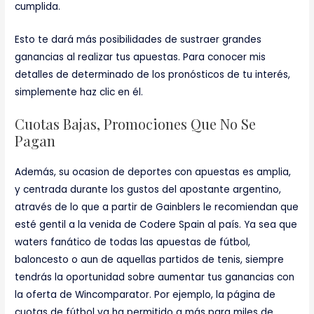
cumplida.
Esto te dará más posibilidades de sustraer grandes
ganancias al realizar tus apuestas. Para conocer mis
detalles de determinado de los pronósticos de tu interés,
simplemente haz clic en él.
Cuotas Bajas, Promociones Que No Se
Pagan
Además, su ocasion de deportes con apuestas es amplia,
y centrada durante los gustos del apostante argentino,
através de lo que a partir de Gainblers le recomiendan que
esté gentil a la venida de Codere Spain al país. Ya sea que
waters fanático de todas las apuestas de fútbol,
baloncesto o aun de aquellas partidos de tenis, siempre
tendrás la oportunidad sobre aumentar tus ganancias con
la oferta de Wincomparator. Por ejemplo, la página de
cuotas de fútbol ya ha permitido a más para miles de