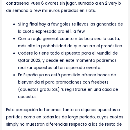
contraseña. Pues 6 a?ares sin jugar, sumado a en 2 very b
de semana a few mil euros perdidos en slots.
Si ing final hay a few goles te llevas las ganancias de
la cuota expresada pra el 1. a few.
Como regla general, cuanto más baja sea la cuota,
más alta la probabilidad de que ocurra el pronóstico.
Codere lo tiene todo dispuesto para el Mundial de
Qatar 2022, y desde en este momento podremos
realizar apuestas al tan esperado evento.
En España ya no está permitido ofrecer bonos de
bienvenida ni para promociones con freebets
(apuestas gratuitas) ‘s registrarse en una casa de
apuestas.
Esta percepción la tenemos tanto en algunas apuestas a
partidos como en todas las de largo periodo, cuyas cuotas
simply no muestran diferencias respecto a las de resto de