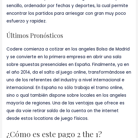
sencillo, ordenador por fechas y deportes, la cual permite
encontrar los partidos para arriesgar con gran muy poco
esfuerzo y rapidez.
Últimos Pronósticos
Codere comienza a cotizar en los angeles Bolsa de Madrid
y se convierte en la primera empresa en abrir una sala
sobre apuestas presenciales en España. Finalmente, ya en
el año 2014, da el salto al juego online, transformándose en
uno de los referentes del industry a nivel internacional e
internacional. En España no sólo trabaja el tramo online,
sino o qual también dispone sobre locales en los angeles
mayoría de regiones. Una de las ventajas que ofrece es
que da voie retirar saldo de la cuenta on the internet
desde estos locations de juego físicos.
¿Cómo es este pago 2 the 1?