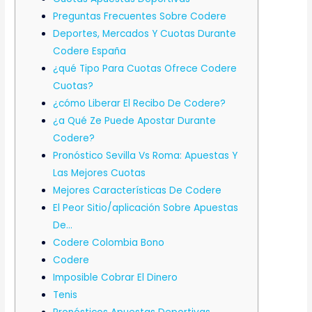
Preguntas Frecuentes Sobre Codere
Deportes, Mercados Y Cuotas Durante
Codere España
¿qué Tipo Para Cuotas Ofrece Codere
Cuotas?
¿cómo Liberar El Recibo De Codere?
¿a Qué Ze Puede Apostar Durante
Codere?
Pronóstico Sevilla Vs Roma: Apuestas Y
Las Mejores Cuotas
Mejores Características De Codere
El Peor Sitio/aplicación Sobre Apuestas
De…
Codere Colombia Bono
Codere
Imposible Cobrar El Dinero
Tenis