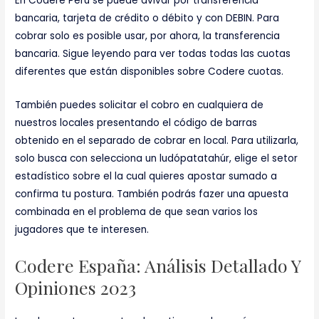
En Codere Perú se puede avivar por transferencia
bancaria, tarjeta de crédito o débito y con DEBIN. Para
cobrar solo es posible usar, por ahora, la transferencia
bancaria. Sigue leyendo para ver todas todas las cuotas
diferentes que están disponibles sobre Codere cuotas.
También puedes solicitar el cobro en cualquiera de
nuestros locales presentando el código de barras
obtenido en el separado de cobrar en local. Para utilizarla,
solo busca con selecciona un ludópatatahúr, elige el setor
estadístico sobre el la cual quieres apostar sumado a
confirma tu postura. También podrás fazer una apuesta
combinada en el problema de que sean varios los
jugadores que te interesen.
Codere España: Análisis Detallado Y
Opiniones 2023