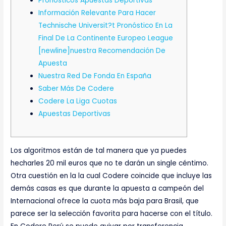
Pronósticos Apuestas Deportivas
Información Relevante Para Hacer
Technische Universit?t Pronóstico En La
Final De La Continente Europeo League
[newline]nuestra Recomendación De
Apuesta
Nuestra Red De Fonda En España
Saber Más De Codere
Codere La Liga Cuotas
Apuestas Deportivas
Los algoritmos están de tal manera que ya puedes
hecharles 20 mil euros que no te darán un single céntimo.
Otra cuestión en la la cual Codere coincide que incluye las
demás casas es que durante la apuesta a campeón del
Internacional ofrece la cuota más baja para Brasil, que
parece ser la selección favorita para hacerse con el título.