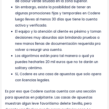
de colour verde situada en la zona superior.
Sin embargo, existe la posibilidad de tener an
algunas promociones fijas y temporales en Codere
luego lleves al menos 30 días que tiene la cuenta
activa y verificada.
El equipo y la atención al cliente es pésimo y toman
decisiones muy absurdas aún brindando pruebas a
new manos llenas de documentación requerida pra
volver a resurgir una cuenta.
Los algoritmos están para tal manera o qual ya
puedes hecharles 20 mil euros que no te darán un
solitary céntimo.
Sí, Codere es una casa de apuestas que solo opera
con licencias legales.
Es por eso que Codere cuotas cuenta con una sección
para apuestas en palpitante. Las casas de apuestas
muestran algun leve favoritismo delete Sevilla, pero