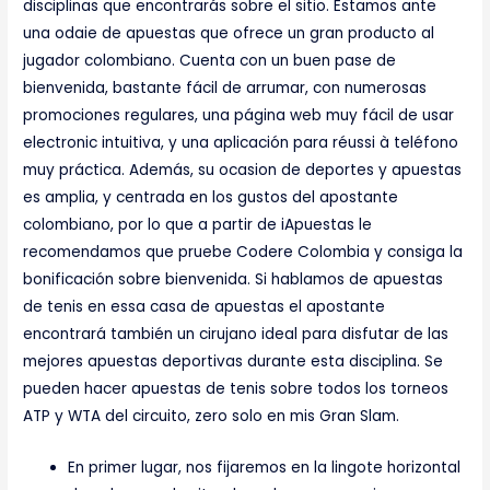
disciplinas que encontrarás sobre el sitio. Estamos ante
una odaie de apuestas que ofrece un gran producto al
jugador colombiano. Cuenta con un buen pase de
bienvenida, bastante fácil de arrumar, con numerosas
promociones regulares, una página web muy fácil de usar
electronic intuitiva, y una aplicación para réussi à teléfono
muy práctica. Además, su ocasion de deportes y apuestas
es amplia, y centrada en los gustos del apostante
colombiano, por lo que a partir de iApuestas le
recomendamos que pruebe Codere Colombia y consiga la
bonificación sobre bienvenida. Si hablamos de apuestas
de tenis en essa casa de apuestas el apostante
encontrará también un cirujano ideal para disfutar de las
mejores apuestas deportivas durante esta disciplina. Se
pueden hacer apuestas de tenis sobre todos los torneos
ATP y WTA del circuito, zero solo en mis Gran Slam.
En primer lugar, nos fijaremos en la lingote horizontal