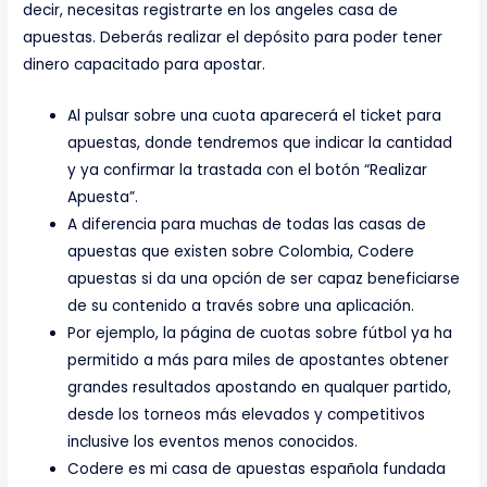
decir, necesitas registrarte en los angeles casa de
apuestas. Deberás realizar el depósito para poder tener
dinero capacitado para apostar.
Al pulsar sobre una cuota aparecerá el ticket para
apuestas, donde tendremos que indicar la cantidad
y ya confirmar la trastada con el botón “Realizar
Apuesta”.
A diferencia para muchas de todas las casas de
apuestas que existen sobre Colombia, Codere
apuestas si da una opción de ser capaz beneficiarse
de su contenido a través sobre una aplicación.
Por ejemplo, la página de cuotas sobre fútbol ya ha
permitido a más para miles de apostantes obtener
grandes resultados apostando en qualquer partido,
desde los torneos más elevados y competitivos
inclusive los eventos menos conocidos.
Codere es mi casa de apuestas española fundada