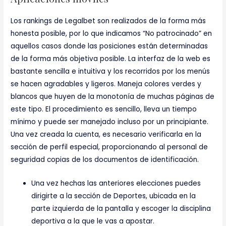
Los rankings de Legalbet son realizados de la forma más
honesta posible, por lo que indicamos “No patrocinado” en
aquellos casos donde las posiciones están determinadas
de la forma más objetiva posible. La interfaz de la web es
bastante sencilla e intuitiva y los recorridos por los menús
se hacen agradables y ligeros. Maneja colores verdes y
blancos que huyen de la monotonía de muchas páginas de
este tipo. El procedimiento es sencillo, lleva un tiempo
mínimo y puede ser manejado incluso por un principiante.
Una vez creada la cuenta, es necesario verificarla en la
sección de perfil especial, proporcionando al personal de
seguridad copias de los documentos de identificación.
Una vez hechas las anteriores elecciones puedes
dirigirte a la sección de Deportes, ubicada en la
parte izquierda de la pantalla y escoger la disciplina
deportiva a la que le vas a apostar.