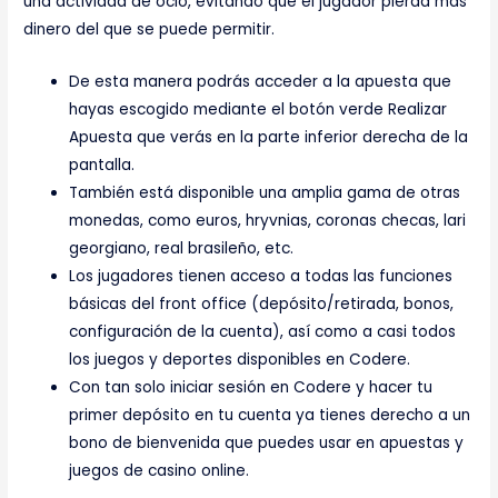
una actividad de ocio, evitando que el jugador pierda más
dinero del que se puede permitir.
De esta manera podrás acceder a la apuesta que
hayas escogido mediante el botón verde Realizar
Apuesta que verás en la parte inferior derecha de la
pantalla.
También está disponible una amplia gama de otras
monedas, como euros, hryvnias, coronas checas, lari
georgiano, real brasileño, etc.
Los jugadores tienen acceso a todas las funciones
básicas del front office (depósito/retirada, bonos,
configuración de la cuenta), así como a casi todos
los juegos y deportes disponibles en Codere.
Con tan solo iniciar sesión en Codere y hacer tu
primer depósito en tu cuenta ya tienes derecho a un
bono de bienvenida que puedes usar en apuestas y
juegos de casino online.