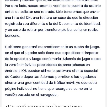
Por otro lado, necesitaremos verificar la cuenta de usuario
antes de solicitar una retirada. Sólo tendremos que enviar
una foto del DNI, una factura en caso de que la dirección
registrada sea diferente a la del Documento de Identidad,
y en caso de retirar por transferencia bancaria, un recibo
bancario.
El sistema generará automáticamente un cupón de juego,
en el que el jugador sólo tiene que especificar el importe
de la apuesta, y luego confirmarla. Además de jugar desde
la versión móvil, los propietarios de smartphones en
Android e iOS pueden utilizar el software cliente especial
de Codere deportes. Además, permiten a los jugadores
ahorrar una gran cantidad de tráfico móvil, ya que cada
página individual no tiene que recargarse como en la
versión basada en el navegador.
¿En qué consisten los retiros