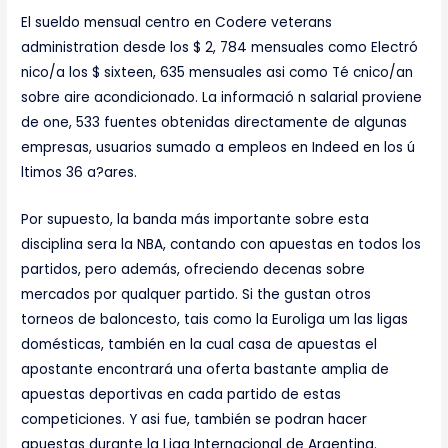
El sueldo mensual centro en Codere veterans
administration desde los $ 2, 784 mensuales como Electró
nico/a los $ sixteen, 635 mensuales asi como Té cnico/an
sobre aire acondicionado. La informació n salarial proviene
de one, 533 fuentes obtenidas directamente de algunas
empresas, usuarios sumado a empleos en Indeed en los ú
ltimos 36 a?ares.
Por supuesto, la banda más importante sobre esta
disciplina sera la NBA, contando con apuestas en todos los
partidos, pero además, ofreciendo decenas sobre
mercados por qualquer partido. Si the gustan otros
torneos de baloncesto, tais como la Euroliga um las ligas
domésticas, también en la cual casa de apuestas el
apostante encontrará una oferta bastante amplia de
apuestas deportivas en cada partido de estas
competiciones. Y asi fue, también se podran hacer
apuestas durante la Liga Internacional de Argentina.