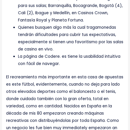
para sus salas; Barranquilla, Bocagrande, Bogotá (4),
Cali (2), Ibague y Medellín, en Casinos Crown,
Fantasía Royal y Planeta Fortuna.
Quienes busquen algo más la cual tragamonedas
tendrán dificultades para cubrir tus expectativas,
especialmente si tienen una favoritismo por las salas
de casino en vivo.
La página de Codere. es tiene la usabilidad intuitiva
con fácil de navegar.
El recreamiento más importante en esta casa de apuestas
es este fútbol, evidentemente, cuando no deja para lado
otros elevados deportes como el baloncesto o el tenis,
donde cuidado también con la gran oferta, total en
variedad, como en cantidad. Nacidos en España en la
década de mis 80 empezaron creando máquinas
recreativas con distribuyéndolas por toda España. Como
un negocio les fue bien muy immediately empezaron an