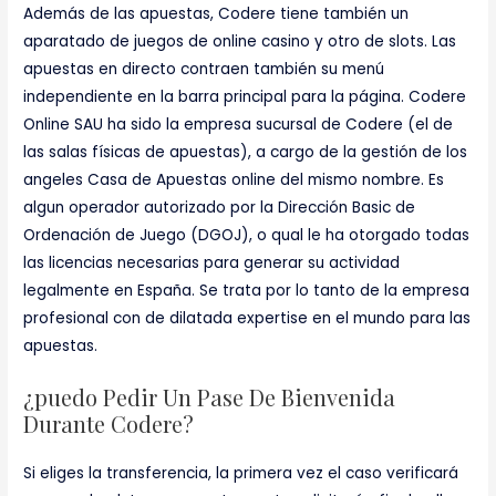
Además de las apuestas, Codere tiene también un
aparatado de juegos de online casino y otro de slots. Las
apuestas en directo contraen también su menú
independiente en la barra principal para la página. Codere
Online SAU ha sido la empresa sucursal de Codere (el de
las salas físicas de apuestas), a cargo de la gestión de los
angeles Casa de Apuestas online del mismo nombre. Es
algun operador autorizado por la Dirección Basic de
Ordenación de Juego (DGOJ), o qual le ha otorgado todas
las licencias necesarias para generar su actividad
legalmente en España. Se trata por lo tanto de la empresa
profesional con de dilatada expertise en el mundo para las
apuestas.
¿puedo Pedir Un Pase De Bienvenida
Durante Codere?
Si eliges la transferencia, la primera vez el caso verificará