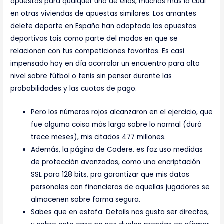
apuestas para qualquer uno de ellos, muchas más la cual
en otras viviendas de apuestas similares. Los amantes
delete deporte en España han adoptado las apuestas
deportivas tais como parte del modos en que se
relacionan con tus competiciones favoritas. Es casi
impensado hoy en día acorralar un encuentro para alto
nivel sobre fútbol o tenis sin pensar durante las
probabilidades y las cuotas de pago.
Pero los números rojos alcanzaron en el ejercicio, que
fue alguma coisa más largo sobre lo normal (duró
trece meses), mis citados 477 millones.
Además, la página de Codere. es faz uso medidas
de protección avanzadas, como una encriptación
SSL para 128 bits, pra garantizar que mis datos
personales con financieros de aquellas jugadores se
almacenen sobre forma segura.
Sabes que en estafa. Details nos gusta ser directos,