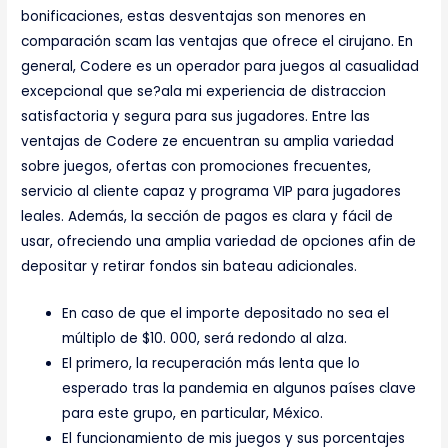
bonificaciones, estas desventajas son menores en
comparación scam las ventajas que ofrece el cirujano. En
general, Codere es un operador para juegos al casualidad
excepcional que se?ala mi experiencia de distraccion
satisfactoria y segura para sus jugadores. Entre las
ventajas de Codere ze encuentran su amplia variedad
sobre juegos, ofertas con promociones frecuentes,
servicio al cliente capaz y programa VIP para jugadores
leales. Además, la sección de pagos es clara y fácil de
usar, ofreciendo una amplia variedad de opciones afin de
depositar y retirar fondos sin bateau adicionales.
En caso de que el importe depositado no sea el
múltiplo de $10. 000, será redondo al alza.
El primero, la recuperación más lenta que lo
esperado tras la pandemia en algunos países clave
para este grupo, en particular, México.
El funcionamiento de mis juegos y sus porcentajes