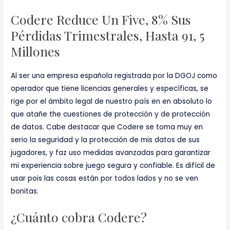
Codere Reduce Un Five, 8% Sus
Pérdidas Trimestrales, Hasta 91, 5
Millones
Al ser una empresa española registrada por la DGOJ como
operador que tiene licencias generales y específicas, se
rige por el ámbito legal de nuestro país en en absoluto lo
que atañe the cuestiones de protección y de protección
de datos. Cabe destacar que Codere se toma muy en
serio la seguridad y la protección de mis datos de sus
jugadores, y faz uso medidas avanzadas para garantizar
mi experiencia sobre juego segura y confiable. Es difícil de
usar pois las cosas están por todos lados y no se ven
bonitas.
¿Cuánto cobra Codere?