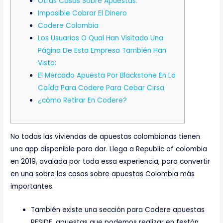
Otras Casas Sobre Apuestas:
Imposible Cobrar El Dinero
Codere Colombia
Los Usuarios O Qual Han Visitado Una
Página De Esta Empresa También Han
Visto:
El Mercado Apuesta Por Blackstone En La
Caída Para Codere Para Cebar Cirsa
¿cómo Retirar En Codere?
No todas las viviendas de apuestas colombianas tienen
una app disponible para dar. Llega a Republic of colombia
en 2019, avalada por toda essa experiencia, para convertir
en una sobre las casas sobre apuestas Colombia más
importantes.
También existe una sección para Codere apuestas
RESIDE, apuestas que podemos realizar en festón