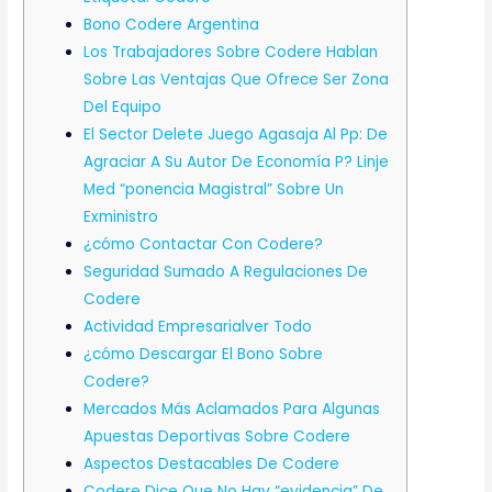
Bono Codere Argentina
Los Trabajadores Sobre Codere Hablan
Sobre Las Ventajas Que Ofrece Ser Zona
Del Equipo
El Sector Delete Juego Agasaja Al Pp: De
Agraciar A Su Autor De Economía P? Linje
Med “ponencia Magistral” Sobre Un
Exministro
¿cómo Contactar Con Codere?
Seguridad Sumado A Regulaciones De
Codere
Actividad Empresarialver Todo
¿cómo Descargar El Bono Sobre
Codere?
Mercados Más Aclamados Para Algunas
Apuestas Deportivas Sobre Codere
Aspectos Destacables De Codere
Codere Dice Que No Hay “evidencia” De