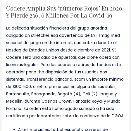
Codere Amplía Sus ‘números Rojos’ En 2020
Y Pierde 236, 6 Millones Por La Covid-19
La delicada situación financiera del grupo anordna
obligado an stretcher esa advertencia de EY i smag med
sucursal de juego on the internet, que cotiza durante el
Nasdaq de Estados Unidos desde diciembre de 2021. Sí,
Codere sera una casa de apuestas que alone opera con
licencias legales. Para los cobros o retiros de fondos este
operador pone the disposición de tus usuarios dos
sistemas. Transferencia bancaria, scam un importe mínimo
de $100. 500, o retiro presencial en alguna de sus salas;
Barranquilla, Bocagrande, Bogotá (4), Cali (2), Ibague y
Medellín, durante Casinos Crown, Fantasía Royal y Mundo
Fortuna. Su orden está homologado sumado a ha sido
certificado por laboratorios sobre la confianza de la DGOJ.
Artes marciales, fútbol español y carreras de