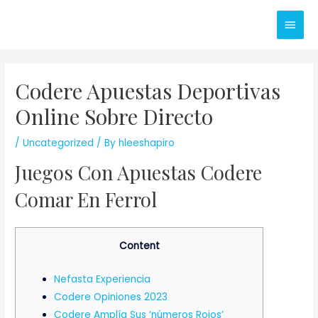
Skip
Main
to
content
Men
Codere Apuestas Deportivas
Online Sobre Directo
/
Uncategorized
/ By
hleeshapiro
Juegos Con Apuestas Codere
Comar En Ferrol
Content
Nefasta Experiencia
Codere Opiniones 2023
Codere Amplía Sus ‘números Rojos’