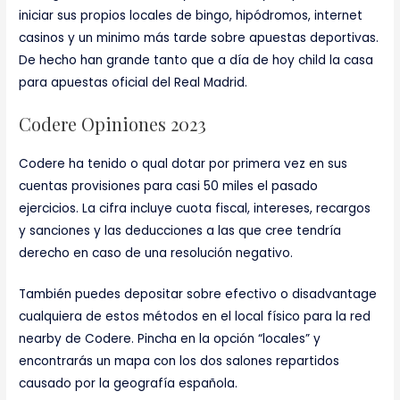
iniciar sus propios locales de bingo, hipódromos, internet
casinos y un minimo más tarde sobre apuestas deportivas.
De hecho han grande tanto que a día de hoy child la casa
para apuestas oficial del Real Madrid.
Codere Opiniones 2023
Codere ha tenido o qual dotar por primera vez en sus
cuentas provisiones para casi 50 miles el pasado
ejercicios. La cifra incluye cuota fiscal, intereses, recargos
y sanciones y las deducciones a las que cree tendría
derecho en caso de una resolución negativo.
También puedes depositar sobre efectivo o disadvantage
cualquiera de estos métodos en el local físico para la red
nearby de Codere. Pincha en la opción “locales” y
encontrarás un mapa con los dos salones repartidos
causado por la geografía española.