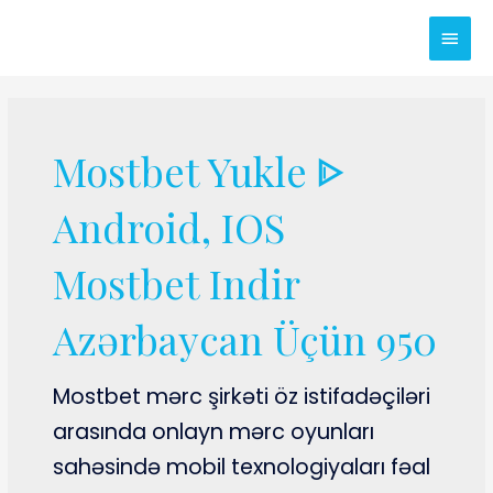
Skip
Main
to
content
Men
Mostbet Yukle ᐈ
Android, IOS
Mostbet Indir
Azərbaycan Üçün 950
Mostbet mərc şirkəti öz istifadəçiləri
arasında onlayn mərc oyunları
sahəsində mobil texnologiyaları fəal