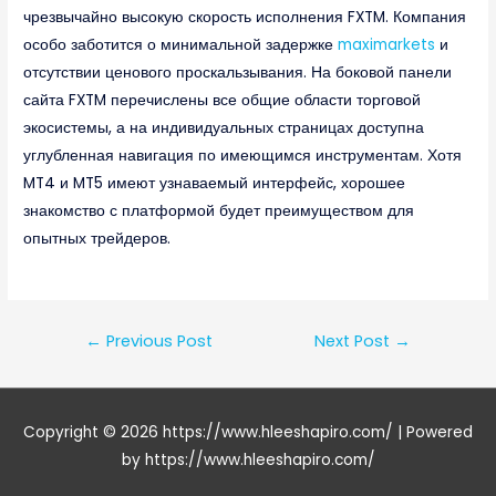
чрезвычайно высокую скорость исполнения FXTM. Компания
особо заботится о минимальной задержке
maximarkets
и
отсутствии ценового проскальзывания. На боковой панели
сайта FXTM перечислены все общие области торговой
экосистемы, а на индивидуальных страницах доступна
углубленная навигация по имеющимся инструментам. Хотя
MT4 и MT5 имеют узнаваемый интерфейс, хорошее
знакомство с платформой будет преимуществом для
опытных трейдеров.
Post
←
Previous Post
Next Post
→
navigation
Copyright © 2026
https://www.hleeshapiro.com/
| Powered
by
https://www.hleeshapiro.com/