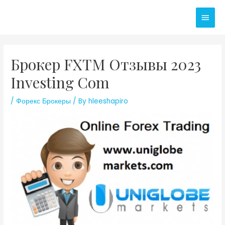
Skip
Main
to
content
Men
Брокер FXTM Отзывы 2023
Investing Com
/
Форекс Брокеры
/ By
hleeshapiro