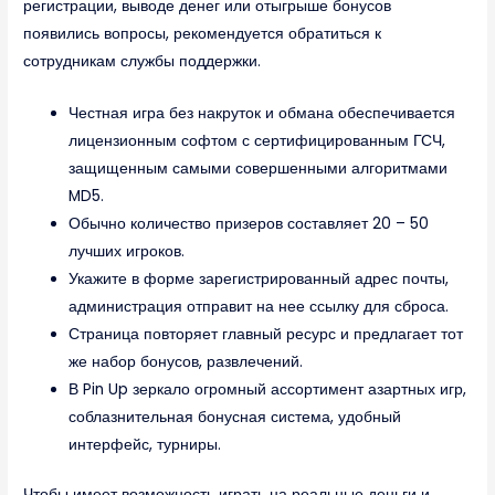
регистрации, выводе денег или отыгрыше бонусов
появились вопросы, рекомендуется обратиться к
сотрудникам службы поддержки.
Честная игра без накруток и обмана обеспечивается
лицензионным софтом с сертифицированным ГСЧ,
защищенным самыми совершенными алгоритмами
MD5.
Обычно количество призеров составляет 20 – 50
лучших игроков.
Укажите в форме зарегистрированный адрес почты,
администрация отправит на нее ссылку для сброса.
Страница повторяет главный ресурс и предлагает тот
же набор бонусов, развлечений.
В Pin Up зеркало огромный ассортимент азартных игр,
соблазнительная бонусная система, удобный
интерфейс, турниры.
Чтобы имеет возможность играть на реальные деньги и