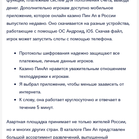
функции, платежные систем для пополнения счета, вывода
денег. Дополнительно игрокам доступно мобильное
приложение, которое онлайн казино Пин Ап в России
выпустило недавно. Оно скачивается на разные устройства,
работающие с помощью ОС Андроид, iOS. Скачав файл,
игрок может запустить слоты с помощью телефона.
Протоколы шифрования надежно защищают все
платежные, личные данные игроков.
Казино ПинАп нравится уважительным отношением
техподдержки к игрокам.
Я выбрал приложение, чтобы меньше заависеть от
интернета.
К слову, она работает круглосуточно и отвечает в
течение 5 минут.
Азартная площадка принимает не только жителей России,
но и многих других стран. В каталоге Пин Ап представлен
большой ассортимент развлечений, выпущенный