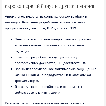
евро за первый бонус и другие подарки
Автоматы отличаются высоким качеством графики и
анимации. Компания разработала единую систему
прогрессивных джекпотов, RTP достигает 99%.
Полное или частичное копирование материалов
возможно только с письменного разрешения
редакции.
Компания разработала единую систему
прогрессивных джекпотов, RTP достигает 99%.
Все вышеперечисленное максимально защищены в
казино Пинап и не передаются ни в коем случаи
третьим лицам.
Это запутывает провайдера, и он не может
заблокировать клиенту доступ.
Во время регистрации новичок указывает немного