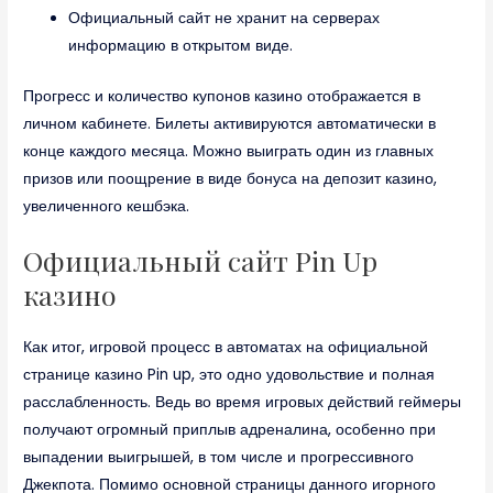
Официальный сайт не хранит на серверах
информацию в открытом виде.
Прогресс и количество купонов казино отображается в
личном кабинете. Билеты активируются автоматически в
конце каждого месяца. Можно выиграть один из главных
призов или поощрение в виде бонуса на депозит казино,
увеличенного кешбэка.
Официальный сайт Pin Up
казино
Как итог, игровой процесс в автоматах на официальной
странице казино Pin up, это одно удовольствие и полная
расслабленность. Ведь во время игровых действий геймеры
получают огромный приплыв адреналина, особенно при
выпадении выигрышей, в том числе и прогрессивного
Джекпота. Помимо основной страницы данного игорного