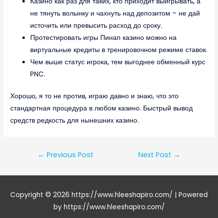
Казино как раз для таких, кто приходит выигрывать, а
не тянуть волынку и чахнуть над депозитом – не дай
источить или превысить расход до сроку.
Протестировать игры Пинап казино можно на
виртуальные кредиты в тренировочном режиме ставок.
Чем выше статус игрока, тем выгоднее обменный курс
PNC.
Хорошо, я то не против, играю давно и знаю, что это
стандартная процедура в любом казино. Быстрый вывод
средств редкость для нынешних казино.
Post
←
Previous Post
Next Post
→
navigation
Copyright © 2026
https://www.hleeshapiro.com/
| Powered
by
https://www.hleeshapiro.com/