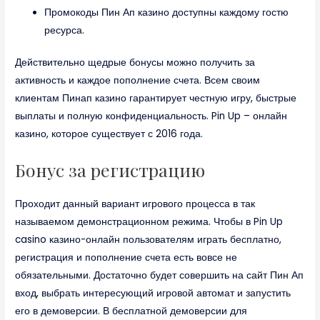
Промокоды Пин Ап казино доступны каждому гостю
ресурса.
Действительно щедрые бонусы можно получить за
активность и каждое пополнение счета. Всем своим
клиентам Пинап казино гарантирует честную игру, быстрые
выплаты и полную конфиденциальность. Pin Up – онлайн
казино, которое существует с 2016 года.
Бонус за регистрацию
Проходит данный вариант игрового процесса в так
называемом демонстрационном режима. Чтобы в Pin Up
casino казино-онлайн пользователям играть бесплатно,
регистрация и пополнение счета есть вовсе не
обязательными. Достаточно будет совершить на сайт Пин Ап
вход, выбрать интересующий игровой автомат и запустить
его в демоверсии. В бесплатной демоверсии для