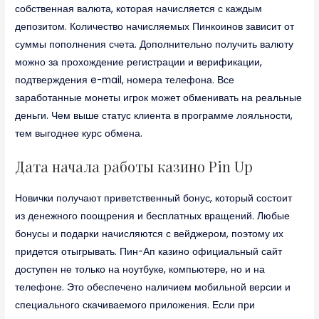
собственная валюта, которая начисляется с каждым
депозитом. Количество начисляемых Пинкоинов зависит от
суммы пополнения счета. Дополнительно получить валюту
можно за прохождение регистрации и верификации,
подтверждения e-mail, номера телефона. Все
заработанные монеты игрок может обменивать на реальные
деньги. Чем выше статус клиента в программе лояльности,
тем выгоднее курс обмена.
Дата начала работы казино Pin Up
Новички получают приветственный бонус, который состоит
из денежного поощрения и бесплатных вращений. Любые
бонусы и подарки начисляются с вейджером, поэтому их
придется отыгрывать. Пин-Ап казино официальный сайт
доступен не только на ноутбуке, компьютере, но и на
телефоне. Это обеспечено наличием мобильной версии и
специального скачиваемого приложения. Если при