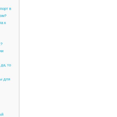
порт в
том?
па к
t?
ии
да, то
ты для
т
ый