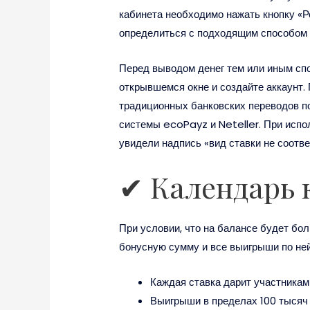
кабинета необходимо нажать кнопку «Р
определиться с подходящим способом 
Перед выводом денег тем или иным сп
открывшемся окне и создайте аккаунт.
традиционных банковских переводов п
системы ecoPayz и Neteller. При испо
увидели надпись «вид ставки не соотве
✔ Календарь к
При условии, что на балансе будет бо
бонусную сумму и все выигрыши по ней
Каждая ставка дарит участникам 
Выигрыши в пределах 100 тысяч 