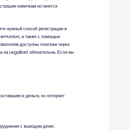
истрации новичкам останется
те нужный способ регистрации в
ternUnion, а также с помощью
зователям доступны платежи через
а на Legalbet обязательна. Если вы
оставшиеся деньги, но потеряет
труднения с выводом денег.