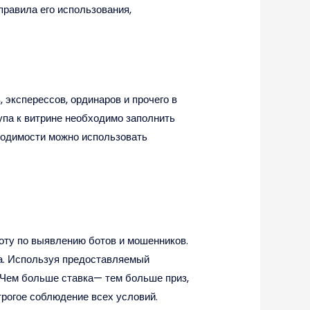
правила его использования,
 эксперессов, ординаров и прочего в
упа к витрине необходимо заполнить
бходимости можно использовать
оту по выявлению ботов и мошенников.
да. Используя предоставляемый
. Чем больше ставка— тем больше приз,
трогое соблюдение всех условий.