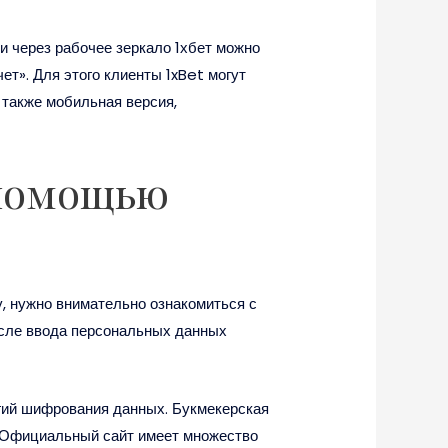
и через рабочее зеркало 1хбет можно
ет». Для этого клиенты 1xBet могут
также мобильная версия,
 помощью
у, нужно внимательно ознакомиться с
осле ввода персональных данных
гий шифрования данных. Букмекерская
й. Официальный сайт имеет множество