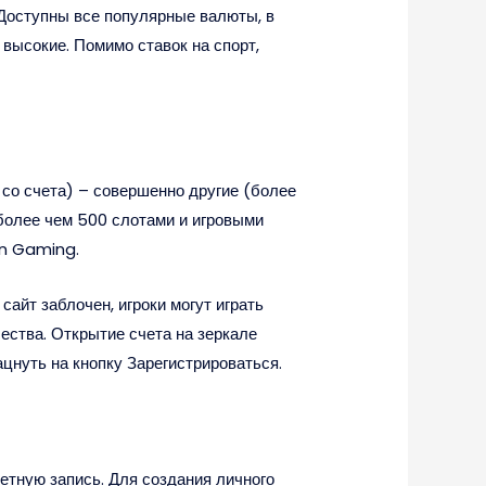
 Доступны все популярные валюты, в
высокие. Помимо ставок на спорт,
 со счета) – совершенно другие (более
с более чем 500 слотами и игровыми
on Gaming.
сайт заблочен, игроки могут играть
ества. Открытие счета на зеркале
цнуть на кнопку Зарегистрироваться.
етную запись. Для создания личного