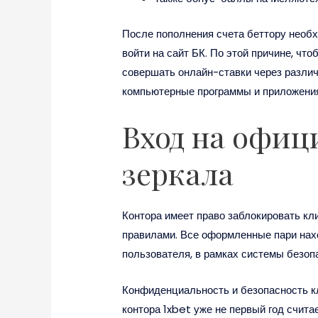
После пополнения счета беттору необх
войти на сайт БК. По этой причине, чт
совершать онлайн-ставки через разли
компьютерные программы и приложения
Вход на офиц
зеркала
Контора имеет право заблокировать кли
правилами. Все оформленные пари нахо
пользователя, в рамках системы безоп
Конфиденциальность и безопасность к
контора 1xbet уже не первый год счит