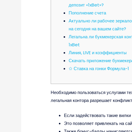
депозит «1xBet»?
Пополнение счета
Актуально ли рабочее зеркало
на сегодня на вашем сайте?
Легальна ли букмекерская кон
1xBet
Линия, LIVE и коэффициенты
Скачать приложение букмекер
✩ Ставка на гонки Формула-1
Необходимо пользоваться услугами тех
легальная контора разрешает конфлик
Если задействовать такие вилки
Это позволяет привлекать на сай
Также бонус-баллы начисляются 