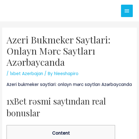
Skip
Main
to
content
Men
Azeri Bukmeker Saytlari:
Onlayn Mərc Saytları
Azərbaycanda
/
1xbet Azerbajan
/ By
hleeshapiro
Azeri bukmeker saytlari: onlayn mərc saytları Azərbaycanda
1xBet rəsmi saytından real
bonuslar
Content