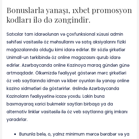
Bonuslarla yanaşı, 1xbet promosyon
kodları ilə də zəngindir.
Satıcılar tam idarəolunan və çoxfunksional xüsusi admin
səhifəsi vasitəsilə öz məhsullarını və satış aksiyalarını fiziki
mağazalarında olduğu kimi idarə edirlər. Bir sözlə şirkətlər
Unimall-un tərkibində öz online magazasını qurub idarə
edirlər. Azərbaycanda online Kazinoya maraq gündən günə
artmaqdadır. Ölkəmizdə fəaliyyət göstərən mərc şirkətləri
öz veb saytlarında idman və kiber oyunları ilə yanaşı online
kazino xidmətləri də göstərirlər. Əslində Azərbaycanda
Kazinoların fəaliyyətinə icazə yoxdu. Lakin buna
baxmayaraq xarici bukmekir saytları birbaşa ya da
alternativ linklər vasitəsilə ilə öz veb saytlarına giriş imkanı
yaradırlar.
Bununla belə, o, yalnız minimum mərcə bərabər və ya