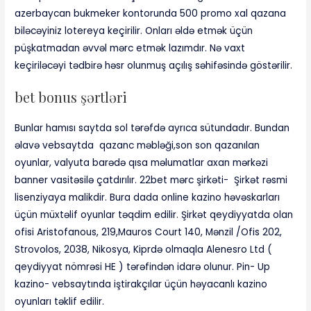
azerbaycan bukmeker kontorunda 500 promo xal qazana
biləcəyiniz lotereya keçirilir. Onları əldə etmək üçün
püşkatmadan əvvəl mərc etmək lazımdır. Nə vaxt
keçiriləcəyi tədbirə həsr olunmuş açılış səhifəsində göstərilir.
bet bonus şərtləri
Bunlar hamısı saytda sol tərəfdə ayrıca sütundadır. Bundan
əlavə vebsaytda qazanc məbləği,son son qazanılan
oyunlar, valyuta barədə qısa məlumatlar axan mərkəzi
banner vasitəsilə çatdırılır. 22bet mərc şirkəti- Şirkət rəsmi
lisenziyaya malikdir. Bura dada online kazino həvəskarları
üçün müxtəlif oyunlar təqdim edilir. Şirkət qeydiyyatda olan
ofisi Aristofanous, 219,Mauros Court 140, Mənzil /Ofis 202,
Strovolos, 2038, Nikosya, Kiprdə olmaqla Alenesro Ltd (
qeydiyyat nömrəsi HE ) tərəfindən idarə olunur. Pin- Up
kazino- vebsaytında iştirakçılar üçün həyacanlı kazino
oyunları təklif edilir.