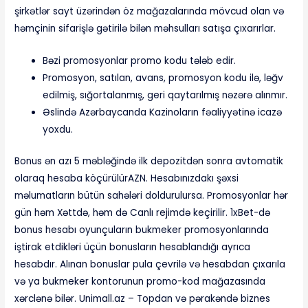
şirkətlər sayt üzərindən öz mağazalarında mövcud olan və
həmçinin sifarişlə gətirilə bilən məhsulları satışa çıxarırlar.
Bəzi promosyonlar promo kodu tələb edir.
Promosyon, satılan, avans, promosyon kodu ilə, ləğv
edilmiş, sığortalanmış, geri qaytarılmış nəzərə alınmır.
Əslində Azərbaycanda Kazinoların fəaliyyətinə icazə
yoxdu.
Bonus ən azı 5 məbləğində ilk depozitdən sonra avtomatik
olaraq hesaba köçürülürAZN. Hesabınızdakı şəxsi
məlumatların bütün sahələri doldurulursa. Promosyonlar hər
gün həm Xəttdə, həm də Canlı rejimdə keçirilir. 1xBet-də
bonus hesabı oyunçuların bukmeker promosyonlarında
iştirak etdikləri üçün bonusların hesablandığı ayrıca
hesabdır. Alınan bonuslar pula çevrilə və hesabdan çıxarıla
və ya bukmeker kontorunun promo-kod mağazasında
xərclənə bilər. Unimall.az – Topdan və pərakəndə biznes