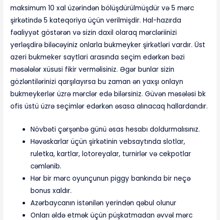
maksimum 10 xal üzərindən bölüşdürülmüşdür və 5 mərc
şirkətində 5 kateqoriya üçün verilmişdir. Hal-hazırda
fəaliyyət göstərən və sizin daxil olaraq mərcləriinizi
yerləşdirə biləcəyiniz onlarla bukmeyker şirkətləri vardır. Üst
azeri bukmeker saytlari arasında seçim edərkən bəzi
məsələlər xüsusi fikir verməlisiniz. Əgər bunlar sizin
gözləntilərinizi qarşılayırsa bu zaman ən yaxşı onlayn
bukmeykerlər üzrə mərclər edə bilərsiniz. Güvən məsələsi bk
ofis üstü üzrə seçimlər edərkən əsasa alınacaq hallardandır.
Növbəti çərşənbə günü əsas hesabı doldurmalısınız.
Həvəskarlar üçün şirkətinin vebsaytında slotlar,
ruletka, kartlar, lotoreyalar, turnirlər və cekpotlar
cəmlənib.
Hər bir mərc oyunçunun piggy bankında bir neçə
bonus xaldır.
Azərbaycanın istənilən yerindən qəbul olunur
Onları əldə etmək üçün püşkatmadan əvvəl mərc