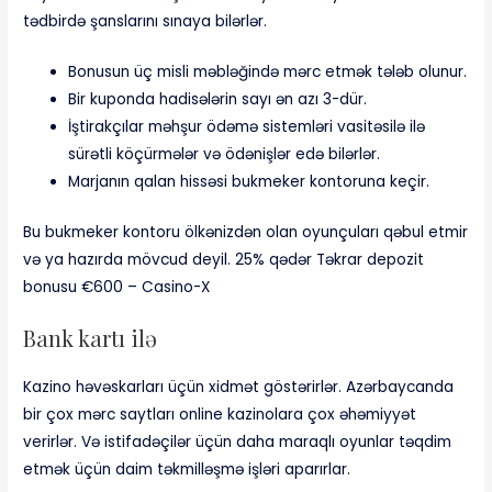
tədbirdə şanslarını sınaya bilərlər.
Bonusun üç misli məbləğində mərc etmək tələb olunur.
Bir kuponda hadisələrin sayı ən azı 3-dür.
İştirakçılar məhşur ödəmə sistemləri vasitəsilə ilə
sürətli köçürmələr və ödənişlər edə bilərlər.
Marjanın qalan hissəsi bukmeker kontoruna keçir.
Bu bukmeker kontoru ölkənizdən olan oyunçuları qəbul etmir
və ya hazırda mövcud deyil. 25% qədər Təkrar depozit
bonusu €600 – Casino-X
Bank kartı ilə
Kazino həvəskarları üçün xidmət göstərirlər. Azərbaycanda
bir çox mərc saytları online kazinolara çox əhəmiyyət
verirlər. Və istifadəçilər üçün daha maraqlı oyunlar təqdim
etmək üçün daim təkmilləşmə işləri aparırlar.