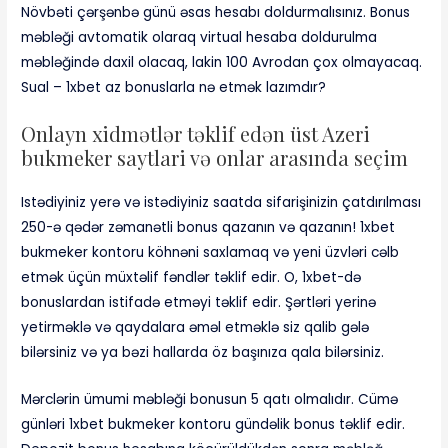
Növbəti çərşənbə günü əsas hesabı doldurmalısınız. Bonus
məbləği avtomatik olaraq virtual hesaba doldurulma
məbləğində daxil olacaq, lakin 100 Avrodan çox olmayacaq.
Sual – 1xbet az bonuslarla nə etmək lazımdır?
Onlayn xidmətlər təklif edən üst Azeri
bukmeker saytlari və onlar arasında seçim
Istədiyiniz yerə və istədiyiniz saatda sifarişinizin çatdırılması
250-ə qədər zəmanətli bonus qazanın və qazanın! 1xbet
bukmeker kontoru köhnəni saxlamaq və yeni üzvləri cəlb
etmək üçün müxtəlif fəndlər təklif edir. O, 1xbet-də
bonuslardan istifadə etməyi təklif edir. Şərtləri yerinə
yetirməklə və qaydalara əməl etməklə siz qalib gələ
bilərsiniz və ya bəzi hallarda öz başınıza qala bilərsiniz.
Mərclərin ümumi məbləği bonusun 5 qatı olmalıdır. Cümə
günləri 1xbet bukmeker kontoru gündəlik bonus təklif edir.