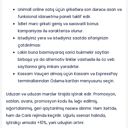
Unimall online satış üçün şirkətlərə son dərəcə asan və
funksional idarəetmə paneli təklif edir.
1xBet mərc şirkəti geniş və səxavətli bonus
kampaniyası ilə xarakterizə olunur.
Istədiyiniz yerə və istədiyiniz saatda sifarişinizin
çatdırılması
Lakin buna baxmayaraq xarici bukmekir saytları
birbaşa ya da alternativ linklər vasitəsilə ilə öz veb
saytlarına giriş imkanı yaradırlar.
Kassam Vauçeri almaq üçün Kassam və ExpressPay
terminallarından Ödəmə kartları menyusunu seçin.
Uduzan və uduzan mərclər tirajda iştirak edir. Promosyon,
satılan, avans, promosyon kodu ilə, ləğv edilmiş,
sığortalanmış, geri qaytarılmış nəzərə alınmır. Həm Xəttdə,
həm də Canlı rejimdə keçirilir. Uğurlu ssenari halında,
iştirakçı əmsala +10%, yəni uduşları artırır.