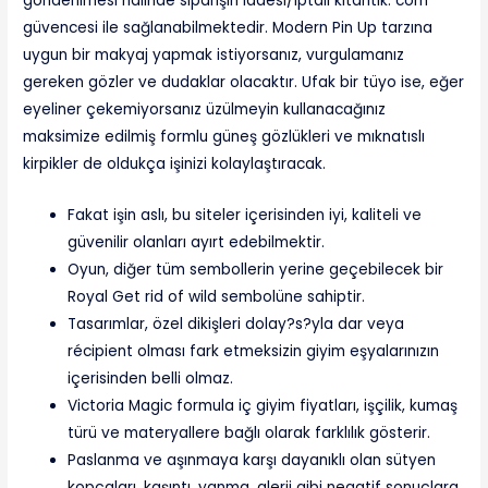
gönderilmesi halinde siparişin iadesi/iptali kitantik. com
güvencesi ile sağlanabilmektedir. Modern Pin Up tarzına
uygun bir makyaj yapmak istiyorsanız, vurgulamanız
gereken gözler ve dudaklar olacaktır. Ufak bir tüyo ise, eğer
eyeliner çekemiyorsanız üzülmeyin kullanacağınız
maksimize edilmiş formlu güneş gözlükleri ve mıknatıslı
kirpikler de oldukça işinizi kolaylaştıracak.
Fakat işin aslı, bu siteler içerisinden iyi, kaliteli ve
güvenilir olanları ayırt edebilmektir.
Oyun, diğer tüm sembollerin yerine geçebilecek bir
Royal Get rid of wild sembolüne sahiptir.
Tasarımlar, özel dikişleri dolay?s?yla dar veya
récipient olması fark etmeksizin giyim eşyalarınızın
içerisinden belli olmaz.
Victoria Magic formula iç giyim fiyatları, işçilik, kumaş
türü ve materyallere bağlı olarak farklılık gösterir.
Paslanma ve aşınmaya karşı dayanıklı olan sütyen
kopçaları, kaşıntı, yanma, alerji gibi negatif sonuçlara