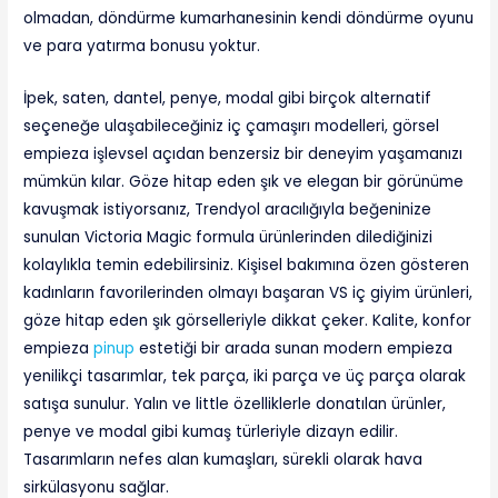
olmadan, döndürme kumarhanesinin kendi döndürme oyunu
ve para yatırma bonusu yoktur.
İpek, saten, dantel, penye, modal gibi birçok alternatif
seçeneğe ulaşabileceğiniz iç çamaşırı modelleri, görsel
empieza işlevsel açıdan benzersiz bir deneyim yaşamanızı
mümkün kılar. Göze hitap eden şık ve elegan bir görünüme
kavuşmak istiyorsanız, Trendyol aracılığıyla beğeninize
sunulan Victoria Magic formula ürünlerinden dilediğinizi
kolaylıkla temin edebilirsiniz. Kişisel bakımına özen gösteren
kadınların favorilerinden olmayı başaran VS iç giyim ürünleri,
göze hitap eden şık görselleriyle dikkat çeker. Kalite, konfor
empieza
pinup
estetiği bir arada sunan modern empieza
yenilikçi tasarımlar, tek parça, iki parça ve üç parça olarak
satışa sunulur. Yalın ve little özelliklerle donatılan ürünler,
penye ve modal gibi kumaş türleriyle dizayn edilir.
Tasarımların nefes alan kumaşları, sürekli olarak hava
sirkülasyonu sağlar.