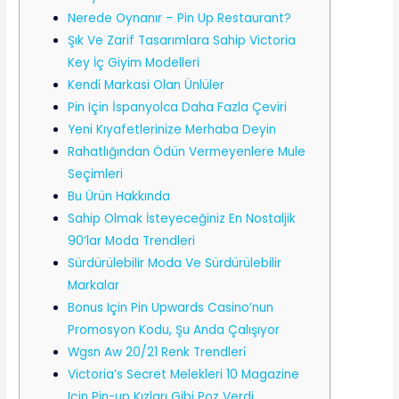
Nerede Oynanır – Pin Up Restaurant?
Şık Ve Zarif Tasarımlara Sahip Victoria
Key İç Giyim Modelleri
Kendi̇ Markasi Olan Ünlüler
Pin Için İspanyolca Daha Fazla Çeviri
Yeni Kıyafetlerinize Merhaba Deyin
Rahatlığından Ödün Vermeyenlere Mule
Seçimleri
Bu Ürün Hakkında
Sahip Olmak İsteyeceğiniz En Nostaljik
90’lar Moda Trendleri
Sürdürülebilir Moda Ve Sürdürülebilir
Markalar
Bonus Için Pin Upwards Casino’nun
Promosyon Kodu, Şu Anda Çalışıyor
Wgsn Aw 20/21 Renk Trendleri̇
Victoria’s Secret Melekleri 10 Magazine
Için Pin-up Kızları Gibi Poz Verdi