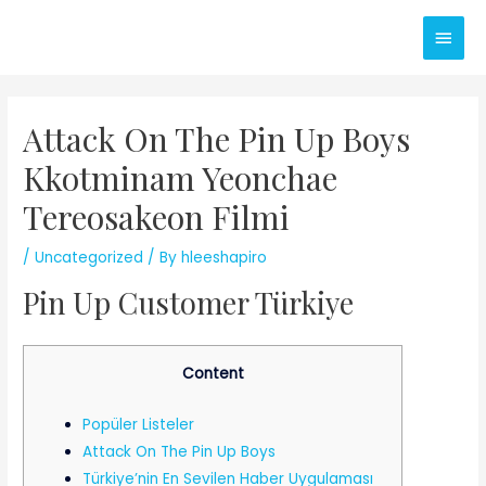
Skip
Main
to
content
Men
Attack On The Pin Up Boys
Kkotminam Yeonchae
Tereosakeon Filmi
/
Uncategorized
/ By
hleeshapiro
Pin Up Customer Türkiye
Content
Popüler Listeler
Attack On The Pin Up Boys
Türkiye’nin En Sevilen Haber Uygulaması