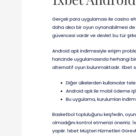
Gerçek para uygulaması ile casino eh,
daha akıcı bir oyun oynanabilmesi de s
güvencesi vardır ve devlet bu tür şirk
Android apk indirmesiyle erişim probl
haricinde uygulamasında herhangi bir
alternatif oyun bulunmaktadır. Xbet s
Diğer ülkelerden kullanıcılar tele
Android apk ile mobil ödeme işle
Bu uygulama, kurulumları indirm
Basketbol topluluğunu keşfedin, oyun 
olmadığını kontrol etmenizi öneririz. 1x
yapılır. 1xbet Müşteri Hizmetleri Görevl