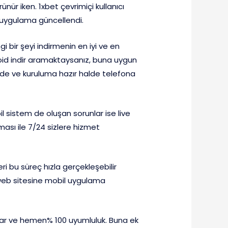
ünür iken. 1xbet çevrimiçi kullanıcı
ir uygulama güncellendi.
 bir şeyi indirmenin en iyi ve en
roid indir aramaktaysanız, buna uygun
inde ve kuruluma hazır halde telefona
il sistem de oluşan sorunlar ise live
ası ile 7/24 sizlere hizmet
ri bu süreç hızla gerçekleşebilir
 web sitesine mobil uygulama
malar ve hemen% 100 uyumluluk. Buna ek