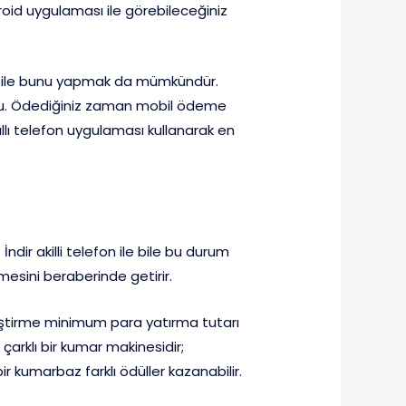
oid uygulaması ile görebileceğiniz
rı ile bunu yapmak da mümkündür.
unu. Ödediğiniz zaman mobil ödeme
kıllı telefon uygulaması kullanarak en
ndir akilli telefon ile bile bu durum
lmesini beraberinde getirir.
leştirme minimum para yatırma tutarı
çarklı bir kumar makinesidir;
kumarbaz farklı ödüller kazanabilir.