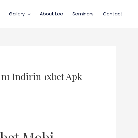
Gallery
About Lee
Seminars
Contact
nı Indirin 1xbet Apk
xbet Mobi