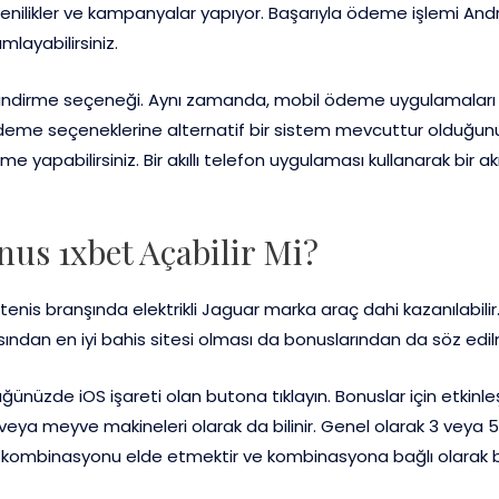
nilikler ve kampanyalar yapıyor. Başarıyla ödeme işlemi Andr
layabilirsiniz.
1xbet indirme seçeneği. Aynı zamanda, mobil ödeme uygulamala
ödeme seçeneklerine alternatif bir sistem mevcuttur olduğ
e yapabilirsiniz. Bir akıllı telefon uygulaması kullanarak bir a
us 1xbet Açabilir Mi?
enis branşında elektrikli Jaguar marka araç dahi kazanılabilir. İ
açısından en iyi bahis sitesi olması da bonuslarından da söz edi
ünüzde iOS işareti olan butona tıklayın. Bonuslar için etkin
eya meyve makineleri olarak da bilinir. Genel olarak 3 veya 5 
ombinasyonu elde etmektir ve kombinasyona bağlı olarak bir 