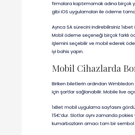
firmalara kaptırmamak adına birçok ye
gibi iOS uygulamaları ile ödeme tamam
Ayrıca SA sürecini indirebilirsiniz 
Mobil ödeme seçeneği birçok farklı 
işlemini seçebilir ve mobil ederek ödem
iyi bahis yapın.
Mobil Cihazlarda Bon
Biriken biletlerin ardından Wimbledon t
için şartlar sağlanabilir. Mobile live 
1xBet mobil uygulama sayfasını gördüğ
15€’dur. Slotlar aynı zamanda pokies v
kumarbazların amacı tam bir sembol k