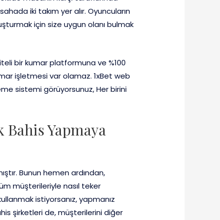
 sahada iki takım yer alır. Oyuncuların
luşturmak için size uygun olanı bulmak
liteli bir kumar platformuna ve %100
umar işletmesi var olamaz. 1xBet web
me sistemi görüyorsunuz, Her birini
ak Bahis Yapmaya
lmıştır. Bunun hemen ardından,
tüm müşterileriyle nasıl teker
k kullanmak istiyorsanız, yapmanız
 şirketleri de, müşterilerini diğer