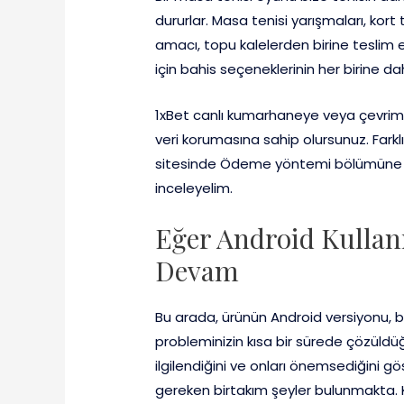
dururlar. Masa tenisi yarışmaları, kort 
amacı, topu kalelerden birine teslim 
için bahis seçeneklerinin her birine d
1xBet canlı kumarhaneye veya çevrim iç
veri korumasına sahip olursunuz. Far
sitesinde Ödeme yöntemi bölümüne gel
inceleyelim.
Eğer Android Kullan
Devam
Bu arada, ürünün Android versiyonu, b
probleminizin kısa bir sürede çözüldüğü
ilgilendiğini ve onları önemsediğini gö
gereken birtakım şeyler bulunmakta. Ka