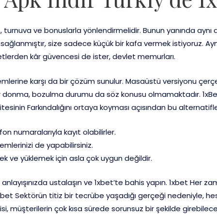
 turnuva ve bonuslarla yönlendirmelidir. Bunun yanında aynı 
ağlanmıştır, size sadece küçük bir kafa vermek istiyoruz. Ayn
etlerden kâr güvencesi de ister, devlet memurları.
emlerine karşı da bir çözüm sunulur. Masaüstü versiyonu çerçe
 donma, bozulma durumu da söz konusu olmamaktadır. 1xBet mo
itesinin Farkındalığını ortaya koyması açısından bu alternatif
fon numaralarıyla kayıt olabilirler.
mlerinizi de yapabilirsiniz.
ek ve yüklemek için asla çok uygun değildir.
anlayışınızda ustalaşın ve 1xbet’te bahis yapın. 1xbet Her z
bet Sektörün titiz bir tecrübe yaşadığı gerçeği nedeniyle, hesap 
isi, müşterilerin çok kısa sürede sorunsuz bir şekilde girebilecekl