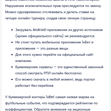
Нарушение исключительных прав преследуется по закону.
Можно одновременно отслеживать и делать ставки на
четыре онлайн-турнира, создав свою личную страницу.
Загружать Android-приложение из других источников
(кроме официального сайта) не рекомендуется.
Не стоит путать мобильное приложение 1хБет и
приложение — это разные вещи.
Для этого нужно перейти на официальный сайт
компании.
Букмекерские сервисы — это единственный законный
способ смотреть РПЛ онлайн бесплатно.
Его можно скачать в любой момент, ведь портал
работает без перебоев.
У букмекерской конторы 1хBet самая низкая маржа на
футбольные события, что подтверждается рейтингом по
коэффициентам. Обратите внимание на акционные