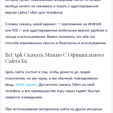
вообще ничего не скачивать и играть с адаптированной
версии сайта 1 хБет для телефона.
Сложно сказать, какой вариант — приложение на Android
или IOS — или адаптированная мобильная версия удобнее и
проще в использовании. Важно понимать, что оба эти
способа максимально просты и безопасны в использовании.
Bet Apk Скачать Можно С Официального
Сайта Бк
Цель сайта состоит в том, чтобы донести до людей
психологию, не как науку, а как обычную повседневную
вещь.
1xbet скачать
Достаточно скачать 1хБет на свой
телефон, и все преимущества игры через гаджет быстро
окажутся очевидными.
При использовании материалов сайта на других ресурсах