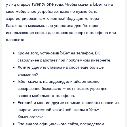
у лиц старше twenty one года. Чтобы скачать 1хБет кз на
свое мобильное устройство, даже не нужно быть
зарегистрированным клиентом! Ведущая контора
Казахстана максимально упростила для беттеров
использование софта для ставок на спорт с телефона или
планшета.
Кроме того, установив 1хБет на телефон, БК
стабильнее работает при проблемном интернете.
Хотите уделять ставкам на спорт еще больше
внимания?
1хбет скачать на андроид или айфон можно
совершенно безопасно — нет никаких угроз для
вашего мобильного телефона.
Евгений и многие другие великие хоккеисты пошли из
широко известной хоккейной школы в Усть-
Каменогорске.
Это аналог официального сайта, посредством