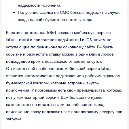
надежности источника.
Получение ссылки по СМС больше подходит в случае
входа на сайт букмекера с компьютера.
Креативная команда 1xBet создала мобильную версию
1xbet. .mobi и приложения под Android и IOS, ничем не
уступающие по функционалу основному сайту. Выбрать
событие и разместить ставку можно в один клик в любое
подходящее время, независимо от времени суток.
Отличительной особенностью мобильной версии 1xbet
является автоматическое подключение к рабочим зеркалам
букмекерской конторы, которые встроены внутрь
приложения. У программы есть свои преимущества, которых
нет у компьютерной версии. Вам больше не нужно
самостоятельно искать ссылки на рабочие зеркала,
приложение сразу подключит вас к аналоговому ресурсу при
загрузке.