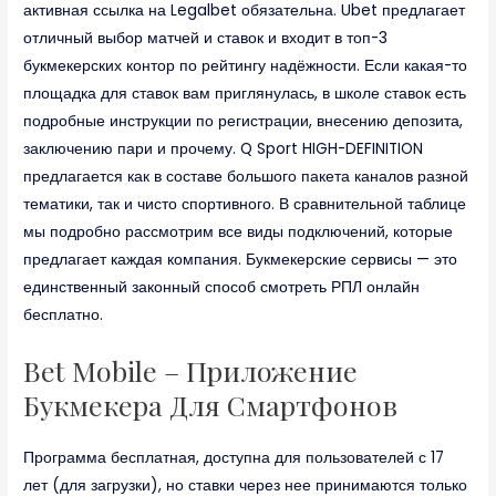
активная ссылка на Legalbet обязательна. Ubet предлагает
отличный выбор матчей и ставок и входит в топ-3
букмекерских контор по рейтингу надёжности. Если какая-то
площадка для ставок вам приглянулась, в школе ставок есть
подробные инструкции по регистрации, внесению депозита,
заключению пари и прочему. Q Sport HIGH-DEFINITION
предлагается как в составе большого пакета каналов разной
тематики, так и чисто спортивного. В сравнительной таблице
мы подробно рассмотрим все виды подключений, которые
предлагает каждая компания. Букмекерские сервисы — это
единственный законный способ смотреть РПЛ онлайн
бесплатно.
Bet Mobile – Приложение
Букмекера Для Смартфонов
Программа бесплатная, доступна для пользователей с 17
лет (для загрузки), но ставки через нее принимаются только