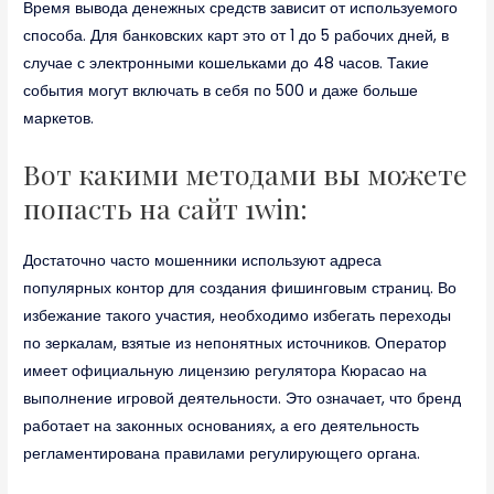
Время вывода денежных средств зависит от используемого
способа. Для банковских карт это от 1 до 5 рабочих дней, в
случае с электронными кошельками до 48 часов. Такие
события могут включать в себя по 500 и даже больше
маркетов.
Вот какими методами вы можете
попасть на сайт 1win:
Достаточно часто мошенники используют адреса
популярных контор для создания фишинговым страниц. Во
избежание такого участия, необходимо избегать переходы
по зеркалам, взятые из непонятных источников. Оператор
имеет официальную лицензию регулятора Кюрасао на
выполнение игровой деятельности. Это означает, что бренд
работает на законных основаниях, а его деятельность
регламентирована правилами регулирующего органа.