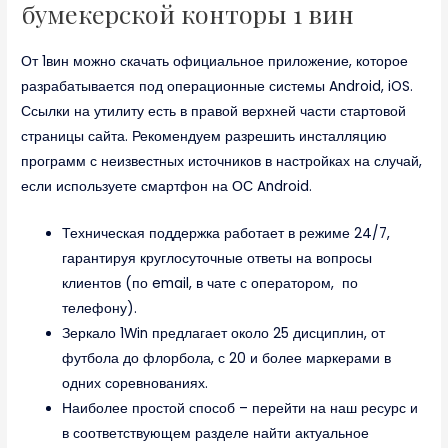
бумекерской конторы 1 вин
От 1вин можно скачать официальное приложение, которое
разрабатывается под операционные системы Android, iOS.
Ссылки на утилиту есть в правой верхней части стартовой
страницы сайта. Рекомендуем разрешить инсталляцию
программ с неизвестных источников в настройках на случай,
если используете смартфон на ОС Android.
Техническая поддержка работает в режиме 24/7,
гарантируя круглосуточные ответы на вопросы
клиентов (по email, в чате с оператором, по
телефону).
Зеркало 1Win предлагает около 25 дисциплин, от
футбола до флорбола, с 20 и более маркерами в
одних соревнованиях.
Наиболее простой способ – перейти на наш ресурс и
в соответствующем разделе найти актуальное