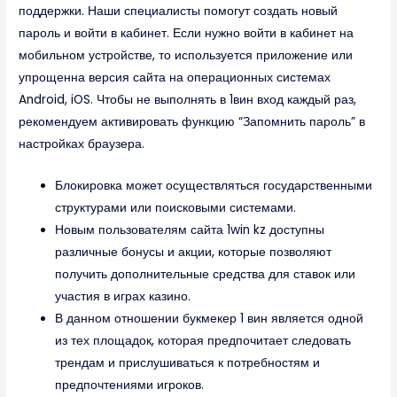
поддержки. Наши специалисты помогут создать новый
пароль и войти в кабинет. Если нужно войти в кабинет на
мобильном устройстве, то используется приложение или
упрощенна версия сайта на операционных системах
Android, iOS. Чтобы не выполнять в 1вин вход каждый раз,
рекомендуем активировать функцию “Запомнить пароль” в
настройках браузера.
Блокировка может осуществляться государственными
структурами или поисковыми системами.
Новым пользователям сайта 1win kz доступны
различные бонусы и акции, которые позволяют
получить дополнительные средства для ставок или
участия в играх казино.
В данном отношении букмекер 1 вин является одной
из тех площадок, которая предпочитает следовать
трендам и прислушиваться к потребностям и
предпочтениями игроков.