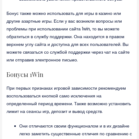
Бонус также можно использовать для игры в казино или
другие азартные игры. Если у вас возникли вопросы или
проблемы при использовании сайта 1win, то вы можете
обратиться в службу поддержки. Она находится в правом
верхнем углу сайта и доступна для всех пользователей. Вы
можете связаться со службой поддержки через чат на сайте
или отправив электронное письмо.
Бонусы 1Win
При первых признаках игровой зависимости рекомендуем
воспользоваться кнопкой само исключения на
определенный период времени. Также возможно установить
лимит на сеансы игр, депозит и вывод средств.
Они отличаются своим функционалом и в их дизайне
легко заметить существенные отличия по сравнению с