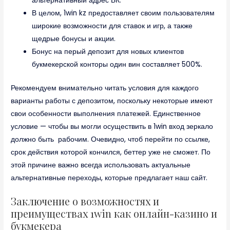
альтернативный адрес БК.
В целом, 1win kz предоставляет своим пользователям
широкие возможности для ставок и игр, а также
щедрые бонусы и акции.
Бонус на перый депозит для новых клиентов
букмекерской конторы один вин составляет 500%.
Рекомендуем внимательно читать условия для каждого
варианты работы с депозитом, поскольку некоторые имеют
свои особенности выполнения платежей. Единственное
условие — чтобы вы могли осуществить в 1win вход зеркало
должно быть рабочим. Очевидно, чтоб перейти по ссылке,
срок действия которой кончился, беттер уже не сможет. По
этой причине важно всегда использовать актуальные
альтернативные переходы, которые предлагает наш сайт.
Заключение о возможностях и
преимуществах 1win как онлайн-казино и
букмекера