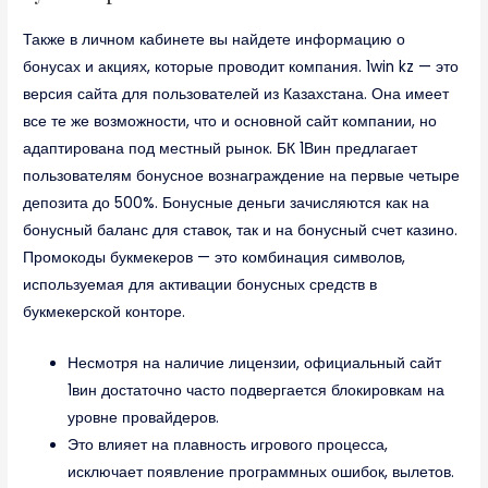
Также в личном кабинете вы найдете информацию о
бонусах и акциях, которые проводит компания. 1win kz — это
версия сайта для пользователей из Казахстана. Она имеет
все те же возможности, что и основной сайт компании, но
адаптирована под местный рынок. БК 1Вин предлагает
пользователям бонусное вознаграждение на первые четыре
депозита до 500%. Бонусные деньги зачисляются как на
бонусный баланс для ставок, так и на бонусный счет казино.
Промокоды букмекеров — это комбинация символов,
используемая для активации бонусных средств в
букмекерской конторе.
Несмотря на наличие лицензии, официальный сайт
1вин достаточно часто подвергается блокировкам на
уровне провайдеров.
Это влияет на плавность игрового процесса,
исключает появление программных ошибок, вылетов.