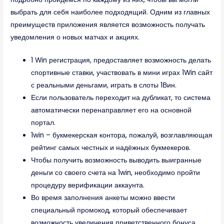
выбрать для себя наиболее подходящий. Одним из главных
преимуществ приложения является возможность получать
уведомления о новых матчах и акциях.
1 Win регистрация, предоставляет возможность делать
спортивные ставки, участвовать в мини играх 1Win сайт
с реальными деньгами, играть в слоты 1Вин.
Если пользователь переходит на дубликат, то система
автоматически перенаправляет его на основной
портал.
1win – букмекерская контора, пожалуй, возглавляющая
рейтинг самых честных и надёжных букмекеров.
Чтобы получить возможность выводить выигранные
деньги со своего счета на 1win, необходимо пройти
процедуру верификации аккаунта.
Во время заполнения анкеты можно ввести
специальный промокод, который обеспечивает
возможность увеличения приветственного бонуса.