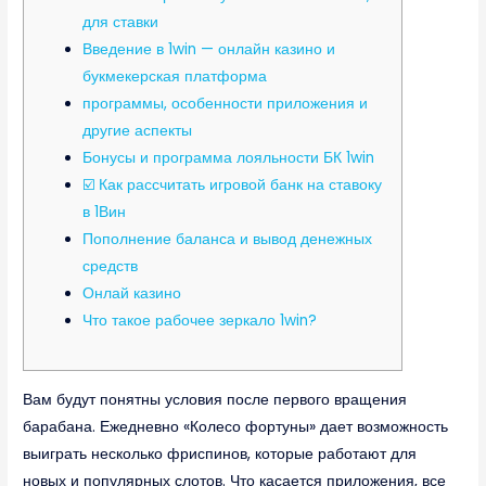
для ставки
Введение в 1win — онлайн казино и
букмекерская платформа
программы, особенности приложения и
другие аспекты
Бонусы и программа лояльности БК 1win
☑️ Как рассчитать игровой банк на ставоку
в 1Вин
Пополнение баланса и вывод денежных
средств
Онлай казино
Что такое рабочее зеркало 1win?
Вам будут понятны условия после первого вращения
барабана. Ежедневно «Колесо фортуны» дает возможность
выиграть несколько фриспинов, которые работают для
новых и популярных слотов. Что касается приложения, все