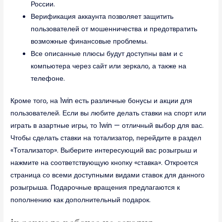
России.
Верификация аккаунта позволяет защитить
пользователей от мошенничества и предотвратить
возможные финансовые проблемы.
Все описанные плюсы будут доступны вам и с
компьютера через сайт или зеркало, а также на
телефоне.
Кроме того, на 1win есть различные бонусы и акции для
пользователей. Если вы любите делать ставки на спорт или
играть в азартные игры, то 1win — отличный выбор для вас.
Чтобы сделать ставки на тотализатор, перейдите в раздел
«Тотализатор». Выберите интересующий вас розыгрыш и
нажмите на соответствующую кнопку «ставка». Откроется
страница со всеми доступными видами ставок для данного
розыгрыша. Подарочные вращения предлагаются к
пополнению как дополнительный подарок.