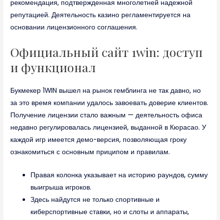
рекомендация, подтвержденная многолетней надежной
репутацией. Деятельность казино регламентируется на
основании лицензионного соглашения.
Официальный сайт 1win: доступ
и функционал
Букмекер 1WIN вышел на рынок гемблинга не так давно, но
за это время компании удалось завоевать доверие клиентов.
Получение лицензии стало важным — деятельность офиса
недавно регулировалась лицензией, выданной в Кюрасао. У
каждой игр имеется демо-версия, позволяющая гроку
ознакомиться с основным приципом и правилам.
Правая колонка указывает на историю раундов, сумму
выигрыша игроков.
Здесь найдутся не только спортивные и
киберспортивные ставки, но и слоты и аппараты,