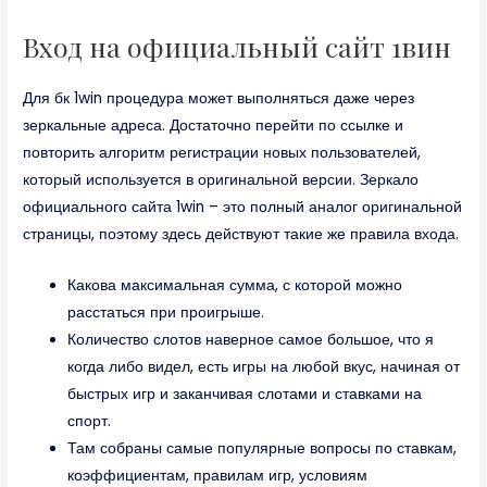
Вход на официальный сайт 1вин
Для бк 1win процедура может выполняться даже через
зеркальные адреса. Достаточно перейти по ссылке и
повторить алгоритм регистрации новых пользователей,
который используется в оригинальной версии. Зеркало
официального сайта 1win – это полный аналог оригинальной
страницы, поэтому здесь действуют такие же правила входа.
Какова максимальная сумма, с которой можно
расстаться при проигрыше.
Количество слотов наверное самое большое, что я
когда либо видел, есть игры на любой вкус, начиная от
быстрых игр и заканчивая слотами и ставками на
спорт.
Там собраны самые популярные вопросы по ставкам,
коэффициентам, правилам игр, условиям