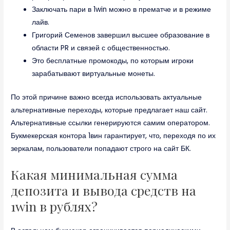
Заключать пари в 1win можно в прематче и в режиме
лайв.
Григорий Семенов завершил высшее образование в
области PR и связей с общественностью.
Это бесплатные промокоды, по которым игроки
зарабатывают виртуальные монеты.
По этой причине важно всегда использовать актуальные
альтернативные переходы, которые предлагает наш сайт.
Альтернативные ссылки генерируются самим оператором.
Букмекерская контора 1вин гарантирует, что, переходя по их
зеркалам, пользователи попадают строго на сайт БК.
Какая минимальная сумма
депозита и вывода средств на
1win в рублях?