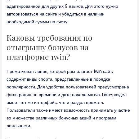
адаптированной для других 9 языков. Для этого нужно
авторизоваться на сайте и убедиться в наличии
необходимой суммы на счету.
Каковы требования по
отыгрышу бонусов на
платформе 1win?
Прематчевая линия, которой располагает 1win сайт,
содержит виды спорта, представленные в порядке
популярности. Для удобства пользователей предусмотрена
фильтрация по времени и дате начала матча. Live-раздел
имеет тот же интерфейс, что и раздел прематч.
Пользователи также имеют возможность принимать участие
во множестве различных бонусных акций и программ
лояльности.