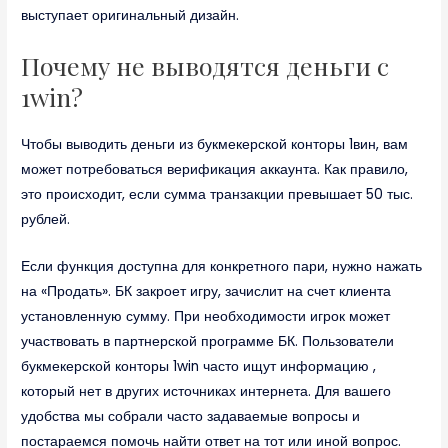
выступает оригинальный дизайн.
Почему не выводятся деньги с
1win?
Чтобы выводить деньги из букмекерской конторы 1вин, вам
может потребоваться верификация аккаунта. Как правило,
это происходит, если сумма транзакции превышает 50 тыс.
рублей.
Если функция доступна для конкретного пари, нужно нажать
на «Продать». БК закроет игру, зачислит на счет клиента
установленную сумму. При необходимости игрок может
участвовать в партнерской программе БК. Пользователи
букмекерской конторы 1win часто ищут информацию ,
который нет в других источниках интернета. Для вашего
удобства мы собрали часто задаваемые вопросы и
постараемся помочь найти ответ на тот или иной вопрос.