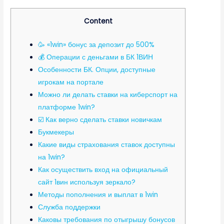
Content
🥳 «1win» бонус за депозит до 500%
💰 Операции с деньгами в БК 1ВИН
Особенности БК. Опции, доступные
игрокам на портале
Можно ли делать ставки на киберспорт на
платформе 1win?
☑️ Как верно сделать ставки новичкам
Букмекеры
Какие виды страхования ставок доступны
на 1win?
Как осуществить вход на официальный
сайт 1вин используя зеркало?
Методы пополнения и выплат в 1win
Служба поддержки
Каковы требования по отыгрышу бонусов