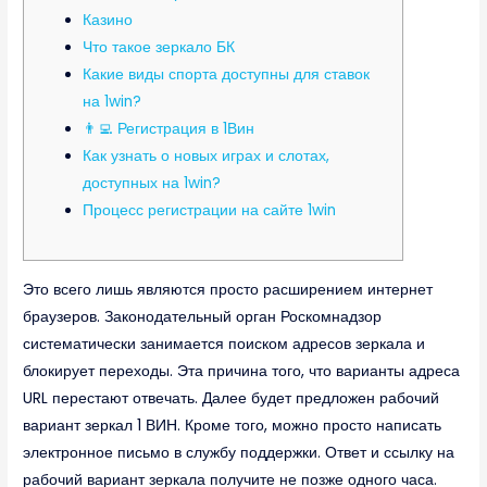
Казино
Что такое зеркало БК
Какие виды спорта доступны для ставок
на 1win?
👨‍💻 Регистрация в 1Вин
Как узнать о новых играх и слотах,
доступных на 1win?
Процесс регистрации на сайте 1win
Это всего лишь являются просто расширением интернет
браузеров. Законодательный орган Роскомнадзор
систематически занимается поиском адресов зеркала и
блокирует переходы. Эта причина того, что варианты адреса
URL перестают отвечать. Далее будет предложен рабочий
вариант зеркал 1 ВИН. Кроме того, можно просто написать
электронное письмо в службу поддержки. Ответ и ссылку на
рабочий вариант зеркала получите не позже одного часа.