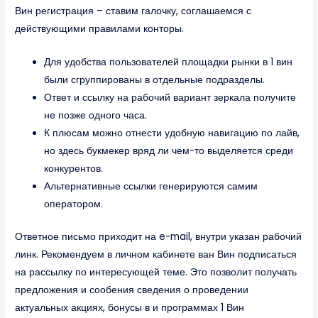
Вин регистрация – ставим галочку, соглашаемся с
действующими правилами конторы.
Для удобства пользователей площадки рынки в 1 вин
были сгруппированы в отдельные подразделы.
Ответ и ссылку на рабочий вариант зеркала получите
не позже одного часа.
К плюсам можно отнести удобную навигацию по лайв,
но здесь букмекер вряд ли чем-то выделяется среди
конкурентов.
Альтернативные ссылки генерируются самим
оператором.
Ответное письмо приходит на e-mail, внутри указан рабочий
линк. Рекомендуем в личном кабинете ван Вин подписаться
на рассылку по интересующей теме. Это позволит получать
предложения и сообения сведения о проведении
актуальных акциях, бонусы в и программах 1 Вин