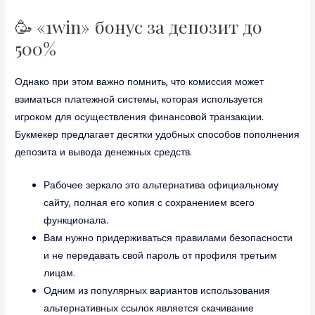
🥳 «1win» бонус за депозит до
500%
Однако при этом важно помнить, что комиссия может
взиматься платежной системы, которая используется
игроком для осуществления финансовой транзакции.
Букмекер предлагает десятки удобных способов пополнения
депозита и вывода денежных средств.
Рабочее зеркало это альтернатива официальному
сайту, полная его копия с сохранением всего
функционала.
Вам нужно придерживаться правилами безопасности
и не передавать свой пароль от профиля третьим
лицам.
Одним из популярных вариантов использования
альтернативных ссылок является скачивание