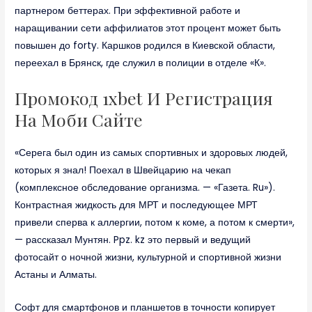
партнером беттерах. При эффективной работе и
наращивании сети аффилиатов этот процент может быть
повышен до forty. Каршков родился в Киевской области,
переехал в Брянск, где служил в полиции в отделе «К».
Промокод 1xbet И Регистрация
На Моби Сайте
«Серега был один из самых спортивных и здоровых людей,
которых я знал! Поехал в Швейцарию на чекап
(комплексное обследование организма. — «Газета. Ru»).
Контрастная жидкость для МРТ и последующее МРТ
привели сперва к аллергии, потом к коме, а потом к смерти»,
— рассказал Мунтян. Ppz. kz это первый и ведущий
фотосайт о ночной жизни, культурной и спортивной жизни
Астаны и Алматы.
Софт для смартфонов и планшетов в точности копирует