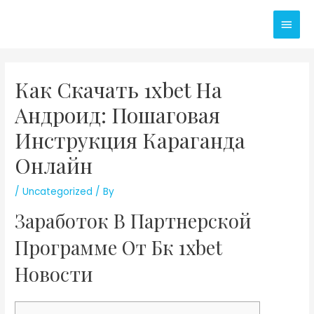
Skip
Main
to
content
Men
Как Скачать 1xbet На
Андроид: Пошаговая
Инструкция Караганда
Онлайн
/
Uncategorized
/ By
Заработок В Партнерской
Программе От Бк 1xbet
Новости