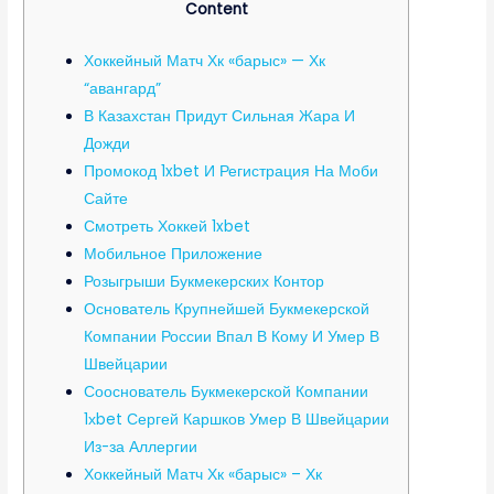
Content
Хоккейный Матч Хк «барыс» — Хк
“авангард”
В Казахстан Придут Сильная Жара И
Дожди
Промокод 1xbet И Регистрация На Моби
Сайте
Смотреть Хоккей 1xbet
Мобильное Приложение
Розыгрыши Букмекерских Контор
Основатель Крупнейшей Букмекерской
Компании России Впал В Кому И Умер В
Швейцарии
Сооснователь Букмекерской Компании
1хbet Сергей Каршков Умер В Швейцарии
Из-за Аллергии
Хоккейный Матч Хк «барыс» – Хк