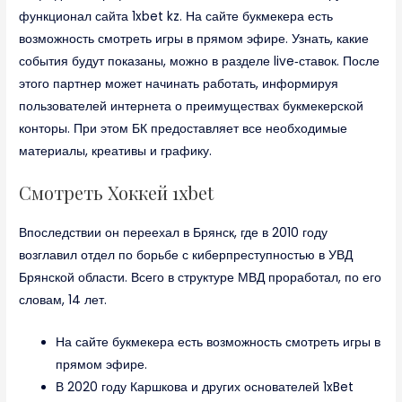
функционал сайта 1xbet kz. На сайте букмекера есть
возможность смотреть игры в прямом эфире. Узнать, какие
события будут показаны, можно в разделе live‑ставок. После
этого партнер может начинать работать, информируя
пользователей интернета о преимуществах букмекерской
конторы. При этом БК предоставляет все необходимые
материалы, креативы и графику.
Смотреть Хоккей 1xbet
Впоследствии он переехал в Брянск, где в 2010 году
возглавил отдел по борьбе с киберпреступностью в УВД
Брянской области. Всего в структуре МВД проработал, по его
словам, 14 лет.
На сайте букмекера есть возможность смотреть игры в
прямом эфире.
В 2020 году Каршкова и других основателей 1xBet