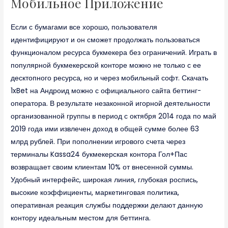
Мобильное Приложение
Если с бумагами все хорошо, пользователя
идентифицируют и он сможет продолжать пользоваться
функционалом ресурса букмекера без ограничений. Играть в
популярной букмекерской конторе можно не только с ее
десктопного ресурса, но и через мобильный софт. Скачать
1xBet на Андроид можно с официального сайта беттинг-
оператора. В результате незаконной игорной деятельности
организованной группы в период с октября 2014 года по май
2019 года ими извлечен доход в общей сумме более 63
млрд рублей. При пополнении игрового счета через
терминалы Kassa24 букмекерская контора Гол+Пас
возвращает своим клиентам 10% от внесенной суммы.
Удобный интерфейс, широкая линия, глубокая роспись,
высокие коэффициенты, маркетинговая политика,
оперативная реакция службы поддержки делают данную
контору идеальным местом для беттинга.