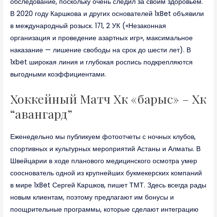
обследование, поскольку очень следил за своим здоровьем.
В 2020 году Каршкова и других основателей 1xBet объявили
в международный розыск. 171, 2 УК («Незаконная
организация и проведение азартных игр», максимальное
наказание — лишение свободы на срок до шести лет). В
1xbet широкая линия и глубокая роспись подкрепляются
выгодными коэффициентами.
Хоккейный Матч Хк «барыс» – Хк
“авангард”
Еженедельно мы публикуем фотоотчеты с ночных клубов,
спортивных и культурных мероприятий Астаны и Алматы. В
Швейцарии в ходе планового медицинского осмотра умер
сооснователь одной из крупнейших букмекерских компаний
в мире 1xBet Сергей Каршков, пишет ТМТ. Здесь всегда рады
новым клиентам, поэтому предлагают им бонусы и
поощрительные программы, которые сделают интеграцию