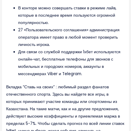
В конторе можно совершать ставки в режиме лайв,
которые в последнее время пользуются огромной
популярностью.
27 «Пользовательского соглашения» администрация
оператора имеет право в любой момент проверить
личность игрока.
Для связи со службой поддержки 1хбет используются
онлайн‑чат, бесплатные телефоны для звонков с
мобильных и городских номеров, аккаунты в
мессенджерах Viber и Telegram.
Вкладка “Ставь на своих” : любимый раздел фанатов
отечественного спорта. Здесь вы найдете все игры, в
которых принимают участие команды или спортсмены из
Казахстана. На такие матчи, как и на другие предложения,
действуют высокие коэффициенты и приемлемая маржа в
пределах 5-7%. Чтобы сделать прогноз по всей линии ставок
1xBet, нужно выбрать исход события, кликнуть на