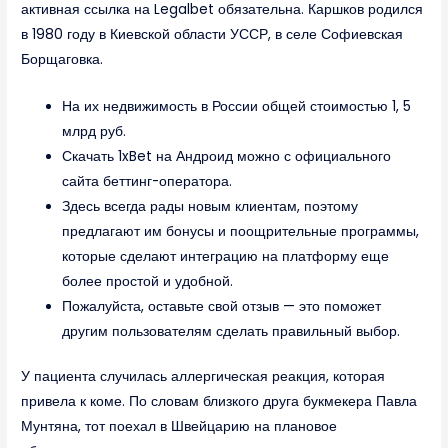
активная ссылка на Legalbet обязательна. Каршков родился
в 1980 году в Киевской области УССР, в селе Софиевская
Борщаговка.
На их недвижимость в России общей стоимостью 1, 5
млрд руб.
Скачать 1xBet на Андроид можно с официального
сайта беттинг-оператора.
Здесь всегда рады новым клиентам, поэтому
предлагают им бонусы и поощрительные программы,
которые сделают интеграцию на платформу еще
более простой и удобной.
Пожалуйста, оставьте свой отзыв — это поможет
другим пользователям сделать правильный выбор.
У пациента случилась аллергическая реакция, которая
привела к коме. По словам близкого друга букмекера Павла
Мунтяна, тот поехал в Швейцарию на плановое