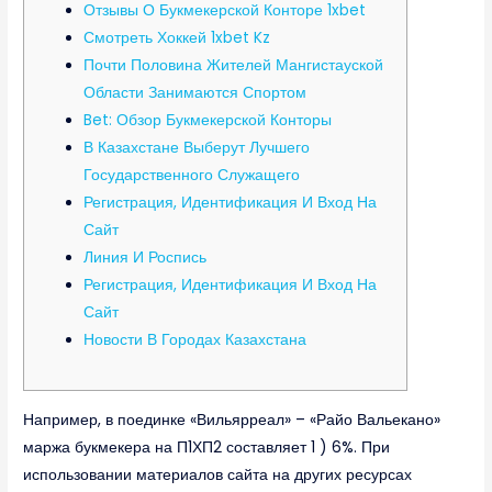
Отзывы О Букмекерской Конторе 1xbet
Смотреть Хоккей 1xbet Kz
Почти Половина Жителей Мангистауской
Области Занимаются Спортом
Bet: Обзор Букмекерской Конторы
В Казахстане Выберут Лучшего
Государственного Служащего
Регистрация, Идентификация И Вход На
Сайт
Линия И Роспись
Регистрация, Идентификация И Вход На
Сайт
Новости В Городах Казахстана
Например, в поединке «Вильярреал» – «Райо Вальекано»
маржа букмекера на П1ХП2 составляет 1 ) 6%. При
использовании материалов сайта на других ресурсах