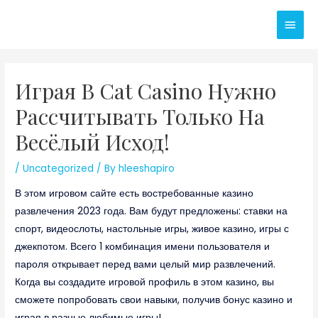
Skip
Main
to
content
Men
Играя В Cat Casino Нужно
Рассчитывать Только На
Весёлый Исход!
/
Uncategorized
/ By
hleeshapiro
В этом игровом сайте есть востребованные казино
развлечения 2023 года. Вам будут предложены: ставки на
спорт, видеослоты, настольные игры, живое казино, игры с
джекпотом. Всего 1 комбинация имени пользователя и
пароля открывает перед вами целый мир развлечений.
Когда вы создадите игровой профиль в этом казино, вы
сможете попробовать свои навыки, получив бонус казино и
играя в разные любимые игры!