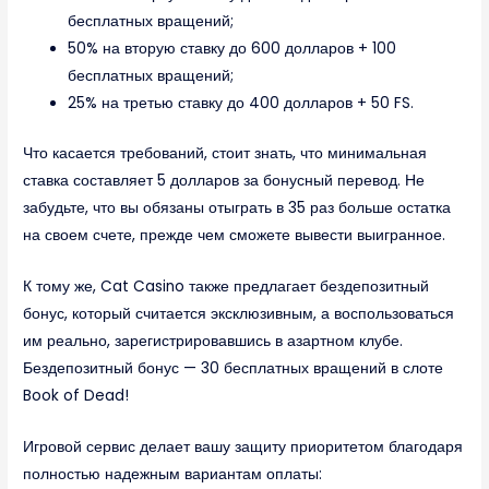
бесплатных вращений;
50% на вторую ставку до 600 долларов + 100
бесплатных вращений;
25% на третью ставку до 400 долларов + 50 FS.
Что касается требований, стоит знать, что минимальная
ставка составляет 5 долларов за бонусный перевод. Не
забудьте, что вы обязаны отыграть в 35 раз больше остатка
на своем счете, прежде чем сможете вывести выигранное.
К тому же, Cat Casino также предлагает бездепозитный
бонус, который считается эксклюзивным, а воспользоваться
им реально, зарегистрировавшись в азартном клубе.
Бездепозитный бонус — 30 бесплатных вращений в слоте
Book of Dead!
Игровой сервис делает вашу защиту приоритетом благодаря
полностью надежным вариантам оплаты: