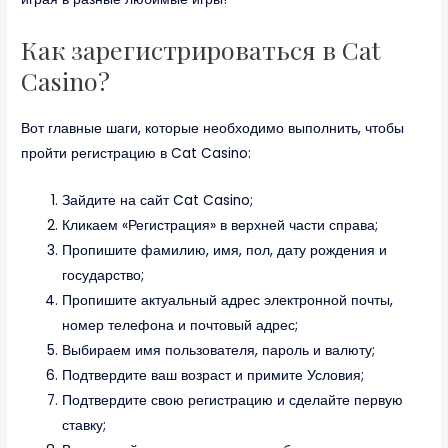
Как зарегистрироваться в Cat
Casino?
Вот главные шаги, которые необходимо выполнить, чтобы
пройти регистрацию в Cat Casino:
Зайдите на сайт Cat Casino;
Кликаем «Регистрация» в верхней части справа;
Пропишите фамилию, имя, пол, дату рождения и
государство;
Пропишите актуальный адрес электронной почты,
номер телефона и почтовый адрес;
Выбираем имя пользователя, пароль и валюту;
Подтвердите ваш возраст и примите Условия;
Подтвердите свою регистрацию и сделайте первую
ставку;