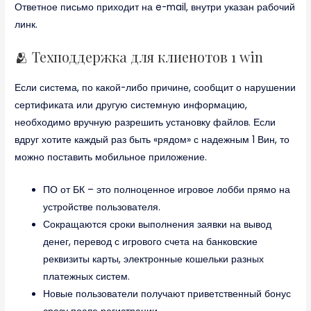
Ответное письмо приходит на e-mail, внутри указан рабочий
линк.
🫂 Техподдержка для клиенотов 1 win
Если система, по какой-либо причине, сообщит о нарушении
сертификата или другую системную информацию,
необходимо вручную разрешить установку файлов. Если
вдруг хотите каждый раз быть «рядом» с надежным 1 Вин, то
можно поставить мобильное приложение.
ПО от БК – это полноценное игровое лобби прямо на
устройстве пользователя.
Сокращаются сроки выполнения заявки на вывод
денег, перевод с игрового счета на банковские
реквизиты карты, электронные кошельки разных
платежных систем.
Новые пользователи получают приветственный бонус