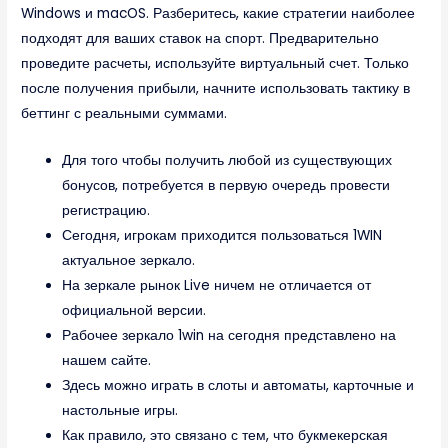
Windows и macOS. Разберитесь, какие стратегии наиболее
подходят для ваших ставок на спорт. Предварительно
проведите расчеты, используйте виртуальный счет. Только
после получения прибыли, начните использовать тактику в
беттинг с реальными суммами.
Для того чтобы получить любой из существующих
бонусов, потребуется в первую очередь провести
регистрацию.
Сегодня, игрокам приходится пользоваться 1WIN
актуальное зеркало.
На зеркале рынок Live ничем не отличается от
официальной версии.
Рабочее зеркало 1win на сегодня представлено на
нашем сайте.
Здесь можно играть в слоты и автоматы, карточные и
настольные игры.
Как правило, это связано с тем, что букмекерская