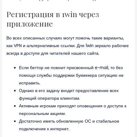
Регистрация в 1win через
приложение
Во всех описанных случаях могут помочь такие варианты,
как VPN и альтернативные ссылки. Для 1win зеркало рабочее
всегда в доступе для читателей нашего сайта.
Если беттор не помнит присвоенный e-mail, то без
помощи службы поддержки букмекера ситуацию не
исправить.
Однако в его задачу входит предоставление всех
функций оператора клиентам.
Активным игрокам приходят оповещения о доступе к
персональным акциям.
Достаточно иметь обновленную ОС и стабильное
подключение к интернет.