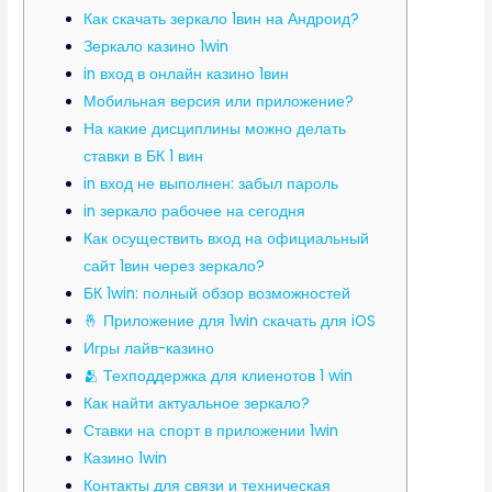
Как скачать зеркало 1вин на Андроид?
Зеркало казино 1win
in вход в онлайн казино 1вин
Мобильная версия или приложение?
На какие дисциплины можно делать
ставки в БК 1 вин
in вход не выполнен: забыл пароль
in зеркало рабочее на сегодня
Как осуществить вход на официальный
сайт 1вин через зеркало?
БК 1win: полный обзор возможностей
🤞 Приложение для 1win скачать для iOS
Игры лайв-казино
🫂 Техподдержка для клиенотов 1 win
Как найти актуальное зеркало?
Ставки на спорт в приложении 1win
Казино 1win
Контакты для связи и техническая