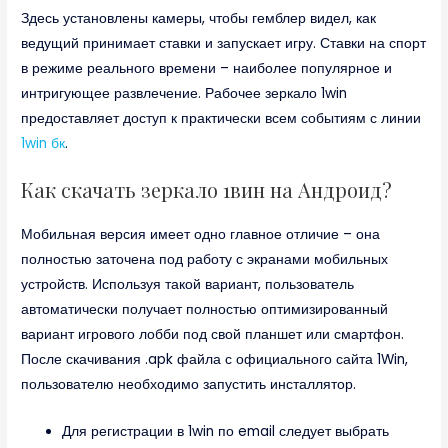
Здесь установлены камеры, чтобы гемблер видел, как
ведущий принимает ставки и запускает игру. Ставки на спорт
в режиме реального времени – наиболее популярное и
интригующее развлечение. Рабочее зеркало 1win
предоставляет доступ к практически всем событиям с линии
1win бк
.
Как скачать зеркало 1вин на Андроид?
Мобильная версия имеет одно главное отличие – она
полностью заточена под работу с экранами мобильных
устройств. Используя такой вариант, пользователь
автоматически получает полностью оптимизированный
вариант игрового лобби под свой планшет или смартфон.
После скачивания .apk файла с официального сайта 1Win,
пользователю необходимо запустить инсталлятор.
Для регистрации в 1win по email следует выбрать