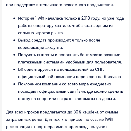
при поддержке интенсивного рекламного продвижения.
История 1 win началась только в 2018 году, но уже года
работы оператору хватило, чтобы стать одним из
сильных игроков рынка.
Вывод средств производится только после
верификации аккаунта.
Получать выплаты и пополнять банк можно разными
платежными системами удобными для пользователя.
БК ориентируется на пользователей из СНГ,
официальный сайт компании переведен на 9 языков.
Поклонники компании со всего мира ежедневно
посещают официальный сайт 1вин, где можно сделать
ставку на спорт или сыграть в автоматы на деньги.
Для всех игроков предлагается до З0% кэшбека от суммы
затраченных денег. Для тех, кто пришел по ссылке 1Win
регистрация от партнера имеет промокод, получает