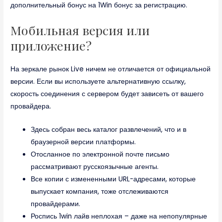
дополнительный бонус на 1Win бонус за регистрацию.
Мобильная версия или
приложение?
На зеркале рынок Live ничем не отличается от официальной
версии. Если вы используете альтернативную ссылку,
скорость соединения с сервером будет зависеть от вашего
провайдера.
Здесь собран весь каталог развлечений, что и в
браузерной версии платформы.
Отосланное по электронной почте письмо
рассматривают русскоязычные агенты.
Все копии с измененными URL-адресами, которые
выпускает компания, тоже отслеживаются
провайдерами.
Роспись 1win лайв неплохая – даже на непопулярные