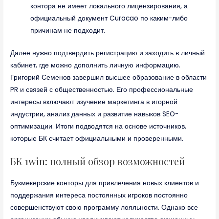
контора не имеет локального лицензирования, а
официальный документ Curacao по каким-либо
причинам не подходит.
Далее нужно подтвердить регистрацию и заходить в личный
кабинет, где можно дополнить личную информацию.
Григорий Семенов завершил высшее образование в области
PR и связей с общественностью. Его профессиональные
интересы включают изучение маркетинга в игорной
индустрии, анализ данных и развитие навыков SEO-
оптимизации. Итоги подводятся на основе источников,
которые БК считает официальными и проверенными.
БК 1win: полный обзор возможностей
Букмекерские конторы для привлечения новых клиентов и
поддержания интереса постоянных игроков постоянно
совершенствуют свою программу лояльности. Однако все