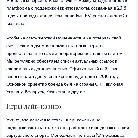
мобильных версиях. Казино 1win — международная игровая
платформа с поддержкой криптовалюты, созданная в 2016
году и принадлежащая компании 1win NV, расположенной в
Кюрасао.
Чтобы не стать жертвой мошенников и не потерять свой
счет, рекомендуем использовать только зеркала,
предоставленные самим оператором или нашим сайтом.
Мы регулярно обновляем списки актуальных ссылок и
следим за их достоверностью. Официальный сайт 1вин
впервые стал доступен широкой аудитории в 2016 году.
Основной ориентир бренда был на страны СНГ, включая
Украину, Беларусь, Казахстан и другие.
Игры лайв-казино
Учтите, что денежные ставки в приложении не
поддерживаются, тотализатор работает лишь для категории
виртуального спорта. Менеджмент конторы 1win оказывает